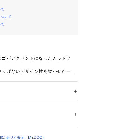
いて
について
いて
ロゴがアクセントになったカットソ
さりげないデザイン性を効かせた一枚
。
ルマンシルエットが抜け感のあるバラ
ラックスした着心地を実現。
にしたやわらかな素材感で、これから
ション
 ＞ 
トップス
 ＞ 
Tシャツ・カットソー
コットン：74％
用いただけます。
セル）：18％、ポリウレタン：8％
いにくく、自然に体型をカバーしてく
ステル：100％
回しやすいため、お手持ちのアイテム
ラー等をお気をつけ下さい 
ーコーデも様に。
、印象に残るエフォートレスな着こな
に基づく表示（MEDOC）