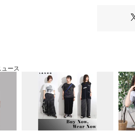
家庭洗濯 | 手洗い可
しが楽しめるアイ
ポケット | なし
生産国：中国製
商品番号：
41500000
021231354 （ショ
※撮影画像は、光
定、お部屋の照明
合がございます。
ざいます。
9号（cm）
着丈（前／後）:53／
ニュース
裄丈:42
身幅:66