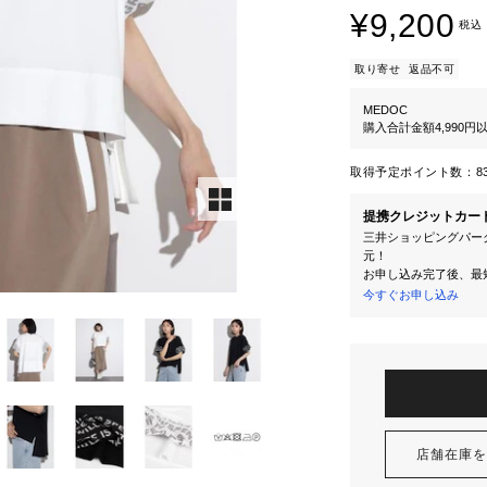
¥9,200
税込
取り寄せ
返品不可
MEDOC
購入合計金額4,990
取得予定ポイント数：
8
提携クレジットカー
三井ショッピングパーク
元！
お申し込み完了後、最
今すぐお申し込み
店舗在庫