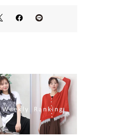
テムです。
23337 
（モール）
ップ）
の当たり具合やお使いのモニター設
等により実際の商品と色味が異なる場
一番実物に近いお色味は生地画像でご
61.5