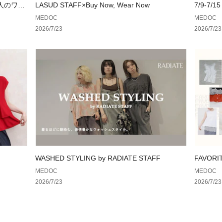
大人のワー
LASUD STAFF×Buy Now, Wear Now
7/9-7/15
MEDOC
MEDOC
2026/7/23
2026/7/23
WASHED STYLING by RADIATE STAFF
FAVOR
集まった
MEDOC
MEDOC
2026/7/23
2026/7/23