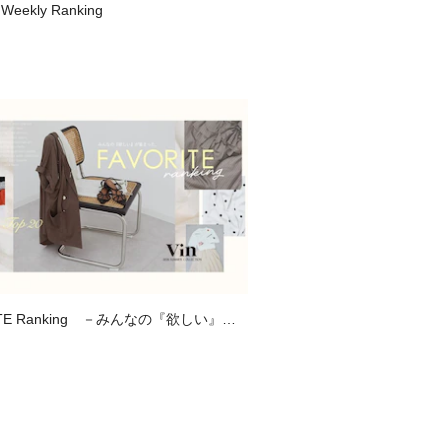
 Weekly Ranking
ITE Ranking －みんなの『欲しい』が
、お気に入り登録数ランキング－