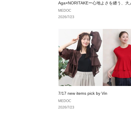
Aga×NORITAKEー心地よさを纏う、
ドローブ。ー
MEDOC
2026/7/23
7/17 new items pick by Vin
MEDOC
2026/7/23