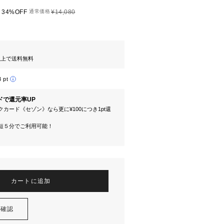
34%OFF
通常価格
¥14,080
円以上で送料無料
3 pt
ドで還元率UP
カード《セゾン》なら更に¥100につき1pt還
短５分でご利用可能！
カートに追加
を確認