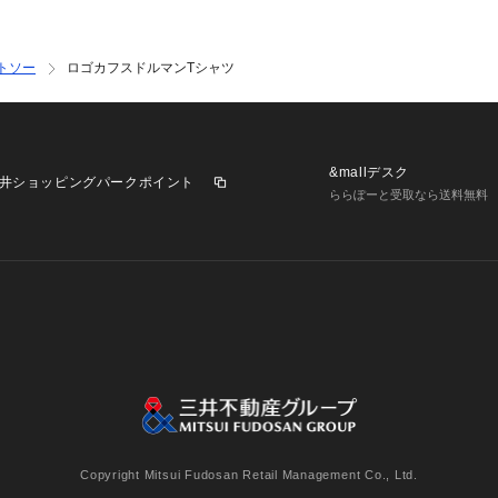
トソー
ロゴカフスドルマンTシャツ
&mallデスク
井ショッピングパークポイント
ららぽーと受取なら送料無料
業施設一覧
三井不動産が展開する商業施設への出店をご検討の方へ
意
個人情報保護方針
個人情報の取り扱いについて
利用者情
Copyright Mitsui Fudosan Retail Management Co., Ltd.