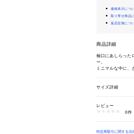
価格表示につ
取り寄せ商品
返品交換につ
商品詳細
袖口にあしらった
ー。
ミニマルな中に、
に仕上げています
ゆったりとしたド
ンスを演出し、リ
サイズ詳細
性別：
レディース
コットンをベース
カテゴリー：
ファッ
素材：素材 | 表地 
の季節に快適に着
   再生繊維（リヨ
レビュー
身体のラインを拾
   メッシュ ポリエ
0件
れるのも魅力。
透け感 | 一部あり
   ホワイト若干あり
ボトムを選ばず着
   ※インナーのカ
と合わせたワンツ
伸縮性 | あり
気負わず着られて
特定商取引に関する法律
原産国 | 中国