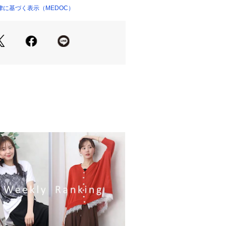
すめの１枚です。
に基づく表示（MEDOC）
23254 
（モール）
ップ）
の当たり具合やお使いのモニター設
等により実際の商品と色味が異なる場
一番実物に近いお色味は生地画像でご