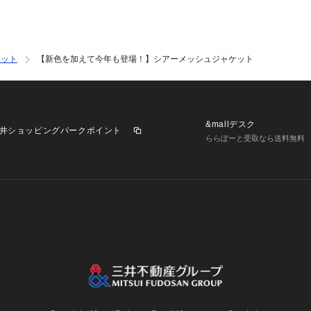
ケット
【新色を加えて今年も登場！】シアーメッシュジャケット
&mallデスク
井ショッピングパークポイント
ららぽーと受取なら送料無料
業施設一覧
三井不動産が展開する商業施設への出店をご検討の方へ
意
個人情報保護方針
個人情報の取り扱いについて
利用者情