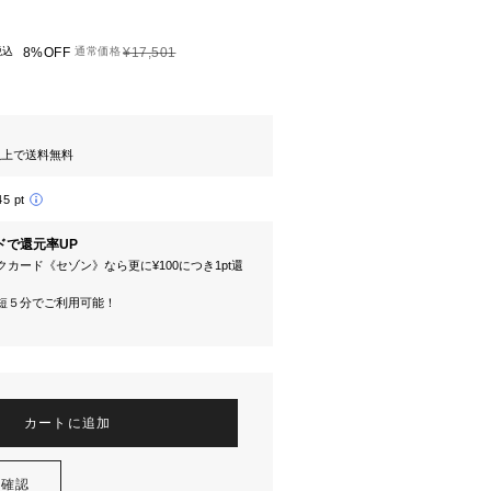
税込
8%OFF
通常価格
¥17,501
円以上で送料無料
45 pt
ドで還元率UP
カード《セゾン》なら更に¥100につき1pt還
短５分でご利用可能！
カートに追加
を確認