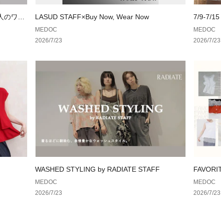
大人のワー
LASUD STAFF×Buy Now, Wear Now
7/9-7/15
MEDOC
MEDOC
2026/7/23
2026/7/23
WASHED STYLING by RADIATE STAFF
FAVOR
集まった
MEDOC
MEDOC
2026/7/23
2026/7/23