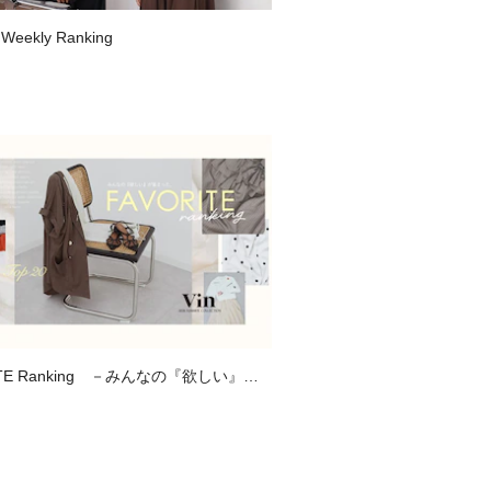
 Weekly Ranking
ITE Ranking －みんなの『欲しい』が
、お気に入り登録数ランキング－