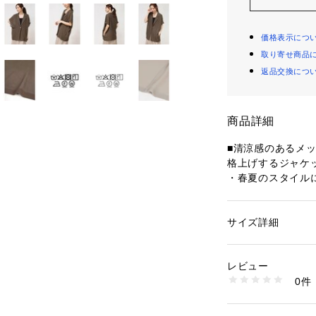
価格表示につ
取り寄せ商品
返品交換につ
商品詳細
■清涼感のあるメ
格上げするジャケ
・春夏のスタイル
半袖ジャケットが
・ドライタッチな
いただけます。
サイズ詳細
性別：
レディース
・程よいオーバー
カテゴリー：
ファッ
素材：素材 | ポリエ
トが特徴。負わず
透け感 | あり
レビュー
・襟元はテーラー
伸縮性 | なし
0件
・細かなメッシュ
原産国 | 中国
家庭洗濯 | 手洗い可
つつも、透けすぎ
ポケット | あり
・レイヤードスタ
裏地 | なし