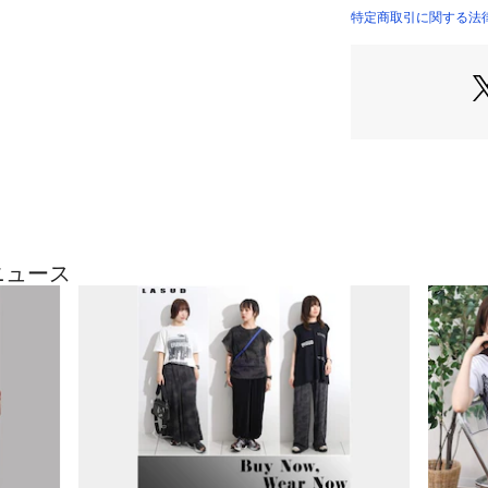
でいただけるおす
特定商取引に関する法律
生産国：中国製
商品番号：
41500000
073114877 （ショ
モデル：168cm
※撮影画像は、光
定、お部屋の照明
合がございます。
ざいます。
9号（cm）
着丈:74
ニュース
アームホール:61.5
裄丈:41
身幅:61