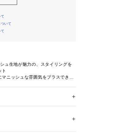
いて
について
いて
ッシュ生地が魅力の、スタイリングを
ット
にマニッシュな雰囲気をプラスできる
再登場！
がらも柔らかな肌当たりで快適に着て
シルエットでゆったりとしたシルエッ
ション
 ＞ 
ジャケット
 ＞ 
その他ジャケット
ステル：100％
ラフに羽織っていただけます。
ドカラーできちんと感もプラス。
素材を使用している為、清涼感はあり
ないのが上品な印象に。
イルの幅がひろがり、着回しを楽しん