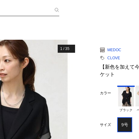
1
/
35
MEDOC
CLOVE
【新色を加えて
ケット
カラー
ブラック
9号
サイズ