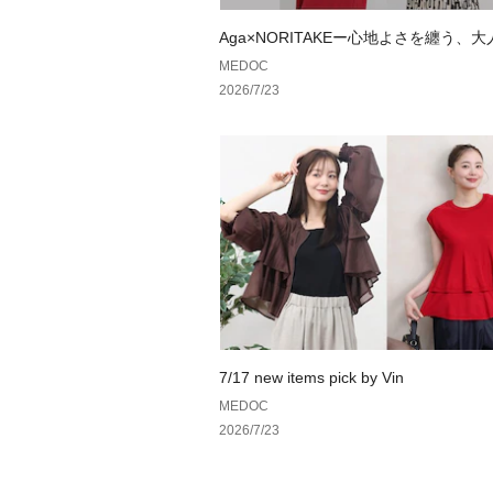
Aga×NORITAKEー心地よさを纏う、
ドローブ。ー
MEDOC
2026/7/23
7/17 new items pick by Vin
MEDOC
2026/7/23