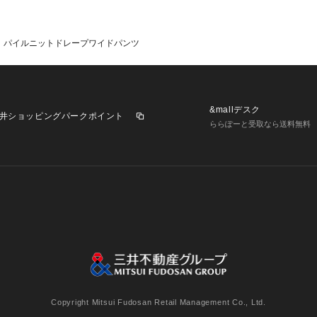
パイルニットドレープワイドパンツ
&mallデスク
井ショッピングパークポイント
ららぽーと受取なら送料無料
業施設一覧
三井不動産が展開する商業施設への出店をご検討の方へ
意
個人情報保護方針
個人情報の取り扱いについて
利用者情
Copyright Mitsui Fudosan Retail Management Co., Ltd.