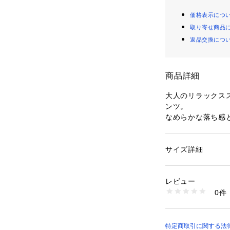
価格表示につ
取り寄せ商品
返品交換につ
商品詳細
大人のリラックス
ンツ。
なめらかな落ち感
を使用し、リラク
一着です。
ストレッチ性にも
サイズ詳細
性別：
レディース
スフリーに過ごせ
カテゴリー：
ファッ
素材：素材 | 表地 
ウエストはオール
   別布 綿：96％
レビュー
お好みのフィット
   ポケット部分 ポ
0件
ドレーピーなワイ
透け感 | なし
伸縮性 | 若干あり
くカバーし、抜け
原産国 | 日本
シンプルながらも
家庭洗濯 | 可
ザインに仕上げて
特定商取引に関する法律
ポケット | あり 