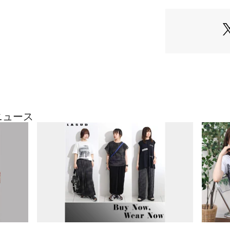
裏地 | なし
クロップド丈のト
ウエスト | 総ゴム仕
トデザインを引き
生産国：日本製
トなトップスと合
商品番号：
41500000
022231368 （ショ
おすすめ。
シンプルなアイテ
のカジュアルスタ
モデル：167cm
※撮影画像は、光
定、お部屋の照明
ニュース
合がございます。
ざいます。
9号（cm）
パンツ丈:100
ウエスト幅:7
ウエスト:68～78
ヒップ:98
股上:38.5