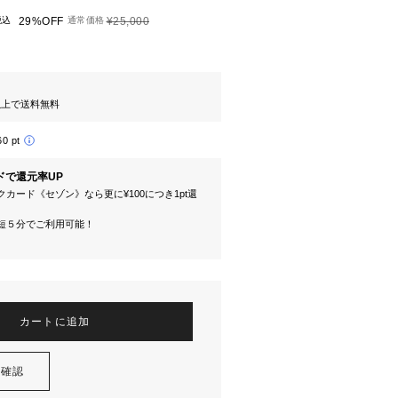
税込
29%OFF
通常価格
¥25,000
円以上で送料無料
60 pt
ドで還元率UP
カード《セゾン》なら更に¥100につき1pt還
短５分でご利用可能！
カートに追加
を確認