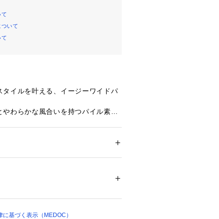
いて
について
いて
スタイルを叶える、イージーワイドパ
とやわらかな風合いを持つパイル素材
シーな着心地と上品な表情を両立した
優れており、長時間の着用でもストレ
る快適さが魅力。
ション
 ＞ 
パンツ
 ＞ 
その他パンツ
レーヨン：68％、ポリエステル：32％
ゴム仕様に加え、ドローコード付きで
、ポリウレタン：4％
感に調節が可能です。
リエステル：100％
ドシルエットが脚のラインをさりげな
感のあるこなれた印象を演出。
存在感があり、穿くだけで着映えるデ
います。
に基づく表示（MEDOC）
※後ろポケットはフェイク