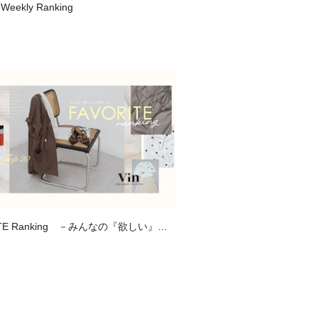
 Weekly Ranking
ITE Ranking －みんなの『欲しい』が
、お気に入り登録数ランキング－