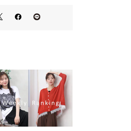
ップスやタックインスタイルでウエス
様
立てた着こなしはもちろん、コンパク
わせたバランスの良いスタイリングも
23227 
（モール）
ップ）
ムと合わせるだけで、洗練された大人
イルが完成します。
の当たり具合やお使いのモニター設
等により実際の商品と色味が異なる場
一番実物に近いお色味は生地画像でご