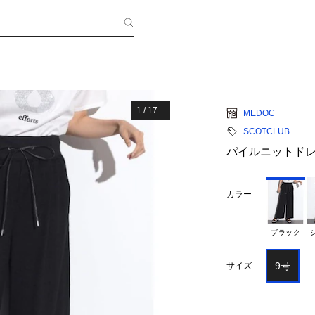
1
/
17
MEDOC
SCOTCLUB
パイルニットド
カラー
ブラック
9号
サイズ