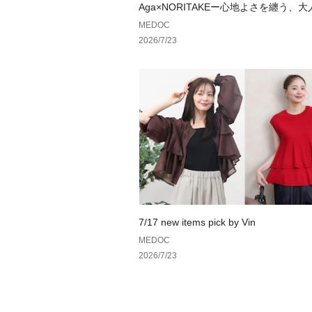
Aga×NORITAKEー心地よさを纏う、
ドローブ。ー
MEDOC
2026/7/23
7/17 new items pick by Vin
MEDOC
2026/7/23