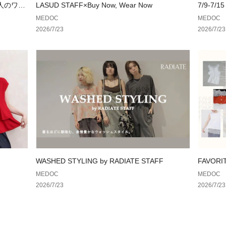
股下:66
大人のワー
LASUD STAFF×Buy Now, Wear Now
7/9-7/15
わたり幅:32
MEDOC
MEDOC
2026/7/23
2026/7/23
WASHED STYLING by RADIATE STAFF
FAVOR
集まった
MEDOC
MEDOC
2026/7/23
2026/7/23