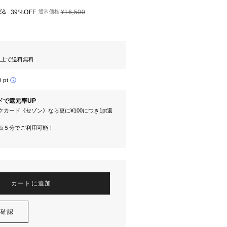
税込
39%OFF
通常価格
¥16,500
円以上で送料無料
0 pt
ドで還元率UP
カード《セゾン》なら更に¥100につき1pt還
短５分でご利用可能！
カートに追加
を確認