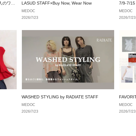
大人のワー
LASUD STAFF×Buy Now, Wear Now
7/9-7/15
MEDOC
MEDOC
2026/7/23
2026/7/23
WASHED STYLING by RADIATE STAFF
FAVOR
集まった
MEDOC
MEDOC
2026/7/23
2026/7/23