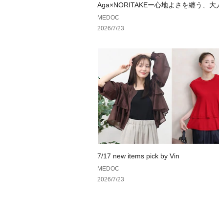
Aga×NORITAKEー心地よさを纏う、
ドローブ。ー
MEDOC
2026/7/23
7/17 new items pick by Vin
MEDOC
2026/7/23