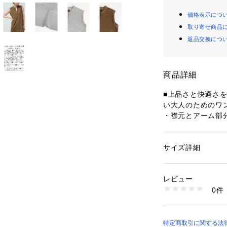
価格表示につ
取り寄せ商品
返品交換につ
商品詳細
■上品さと快適さ
い大人のためのワ
・襟元とアーム部
クセントを効かせ
・キーネックが首
印象に仕上げます
サイズ詳細
性別：
レディース
・滑らかな肌触り
カテゴリー：
ファッ
素材：素材 | レー
上品さを演出し、
8％
レビュー
・ゆったりとした
   配色 再生繊維（
0件
クシーな着心地も
透け感 | なし
伸縮性 | あり
ット付きで機能性
原産国 | 中国
・広がりすぎない
家庭洗濯 | 手洗い可
し、すっきりとし
特定商取引に関する法律
ポケット | あり