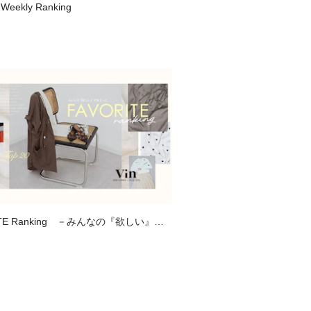
 Weekly Ranking
ITE Ranking －みんなの『欲しい』が
、お気に入り登録数ランキング－