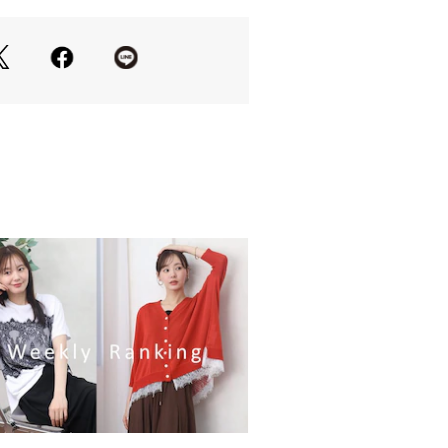
ドスリットが、動きやすさと女性らし
23183 
（モール）
出かけまで、幅広いシーンで活躍する
ップ）
の当たり具合やお使いのモニター設
等により実際の商品と色味が異なる場
一番実物に近いお色味は生地画像でご