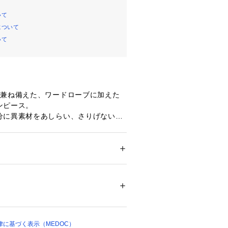
いて
について
いて
を兼ね備えた、ワードローブに加えた
ンピース。
分に異素材をあしらい、さりげないア
たデザインワンピース。
元に程よい抜け感を生み、洗練された
。
と、とろみのある生地感が女性らしい
ション
 ＞ 
ワンピース・ドレス
 ＞ 
ワンピース
ヨン：62％、ナイロン：30％、ポリウレタン：
着るだけでこなれた雰囲気に。
シルエットで締め付け感がなく、リラ
セルロース）：100％
魅力。伸縮性のある素材に加え、ポケ
も兼ね備えています。
Iラインシルエットが縦のラインを強調
たスタイルに。
に基づく表示（MEDOC）