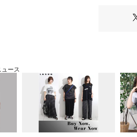
裏地 | なし
・さりげないサイ
生産国：中国製
さをプラス。
商品番号：
41500000
・デイリーからお
074114806 （ショ
一着です。
モデル：167cm
※撮影画像は、光
定、お部屋の照明
合がございます。
ざいます。
ニュース
9号（cm）
着丈:128
裄丈:20
身幅:49