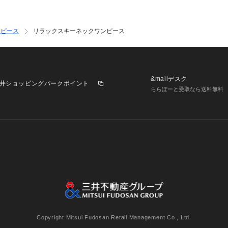
ンピース
リラックスキーネックワンピース
&mallデスク
井ショッピングパークポイント
ららぽーと受取なら送料無料
業施設一覧
三井不動産が展開する商業施設への出店をご検討の方へ
意
個人情報保護方針
個人情報の取り扱いについて
利用者情
Copyright Mitsui Fudosan Retail Management Co., Ltd.