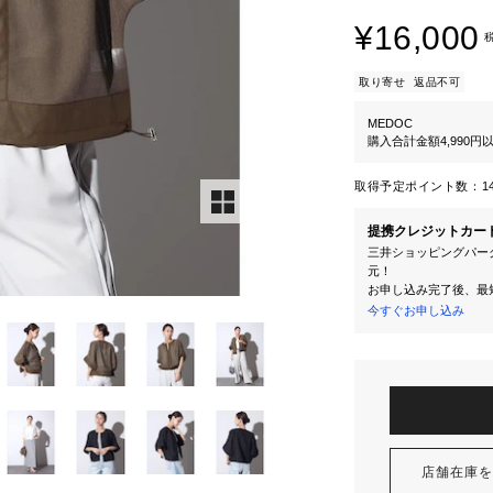
¥16,000
取り寄せ
返品不可
MEDOC
購入合計金額4,990
取得予定ポイント数：
1
提携クレジットカー
三井ショッピングパーク
元！
お申し込み完了後、最
今すぐお申し込み
店舗在庫