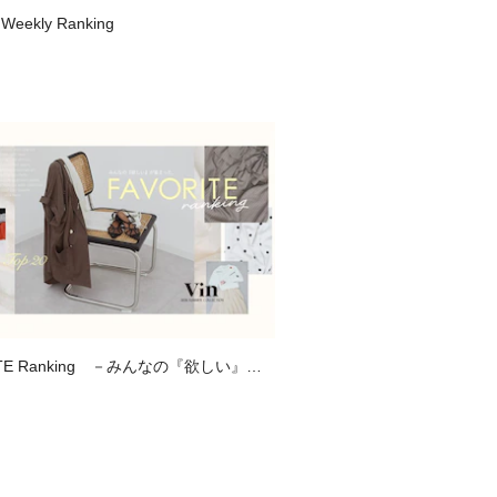
 Weekly Ranking
ITE Ranking －みんなの『欲しい』が
、お気に入り登録数ランキング－