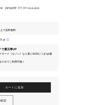
税込
19%OFF
通常価格
¥19,800
円以上で送料無料
45 pt
ドで還元率UP
カード《セゾン》なら更に¥100につき1pt還
短５分でご利用可能！
カートに追加
を確認