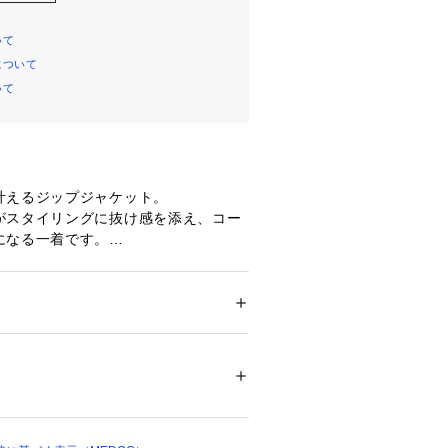
いて
について
いて
叶えるジップジャケット。
がスタイリングに抜け感を添え、コー
になる一着です。
あるメッシュ素材を使用。
通気性も良く、暑い季節でも快適に着
ットが身体のラインを拾いにくく、ラ
ション
 ＞ 
ジャケット
 ＞ 
その他ジャケット
ポリエステル：100％
洗練された印象に仕上げました。
テル：80％、レーヨン：20％
ーストリングを施し、シルエットのア
のもポイントです。
ルなワイドパンツと合わせれば、透け
を生みこなれたスタイリングに。