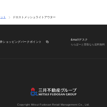
ケット
ドロストメッシュライトアウター
&mallデスク
井ショッピングパークポイント
ららぽーと受取なら送料無料
業施設一覧
三井不動産が展開する商業施設への出店をご検討の方へ
意
個人情報保護方針
個人情報の取り扱いについて
利用者情
Copyright Mitsui Fudosan Retail Management Co., Ltd.