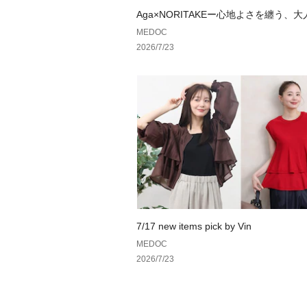
Aga×NORITAKEー心地よさを纏う、
ドローブ。ー
MEDOC
2026/7/23
7/17 new items pick by Vin
MEDOC
2026/7/23