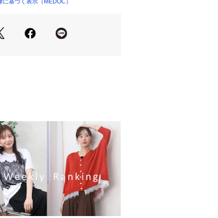
たコーディネートは、女性らしさを引
に基づく表示（MEDOC）
よくカジュアルにまとまります。
23079 
（モール）
ップ）
の当たり具合やお使いのモニター設
等により実際の商品と色味が異なる場
一番実物に近いお色味は生地画像でご