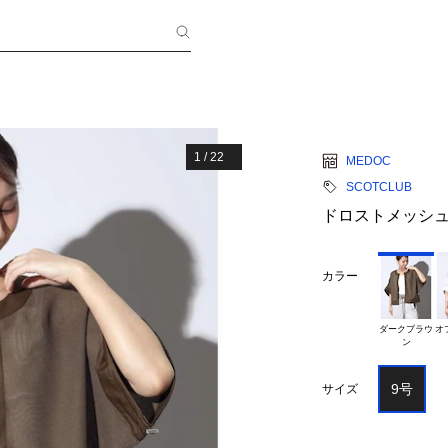
1
/
22
MEDOC
SCOTCLUB
ドロストメッシ
カラー
ダークブラウ

オ
9号
サイズ