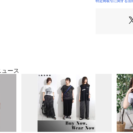
スカートと合わせ
特定商取引に関する法律
裏地 | なし
生産国：中国製
き立てながらも程
商品番号：
41500000
023131289 （ショ
モデル：162cm
※撮影画像は、光
定、お部屋の照明
合がございます。
ざいます。
9号（cm）
ニュース
着丈:53
裄丈:46
身幅:56