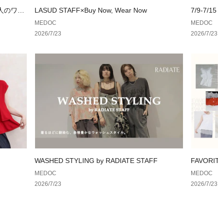
大人のワー
LASUD STAFF×Buy Now, Wear Now
7/9-7/15
MEDOC
MEDOC
2026/7/23
2026/7/23
WASHED STYLING by RADIATE STAFF
FAVOR
集まった
MEDOC
MEDOC
2026/7/23
2026/7/23