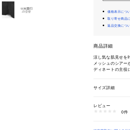
価格表示につ
取り寄せ商品
返品交換につ
商品詳細
涼し気な肌見せを
メッシュのシアー
ディネートの主役
生地にはハリ感の
軽やかな着心地で
用できます。
サイズ詳細
性別：
レディース
ボクシーなシルエ
カテゴリー：
ファッ
素材：素材 | 表地 
フになりすぎない
   別布 ポリエス
レビュー
袖口と裾にはドロ
透け感 | あり
0件
レンジを楽しめる
伸縮性 | なし
原産国 | 中国
デニムやカジュア
家庭洗濯 | 手洗い可
感が程よい抜け感
ポケット | なし