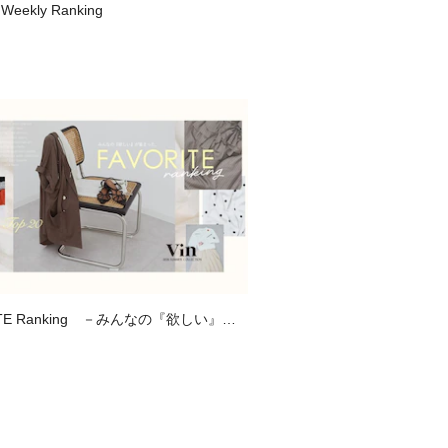
 Weekly Ranking
ITE Ranking －みんなの『欲しい』が
、お気に入り登録数ランキング－