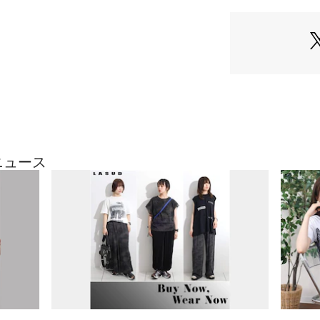
ポケット | なし
生産国：中国製
商品番号：
41500000
※モデル：166cm
081324844 （ショ
※撮影画像は、光
定、お部屋の照明
合がございます。
ざいます。
9号（cm）
着丈:58
ニュース
裄丈:34
身幅:58