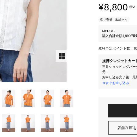
¥8,800
税込
取り寄せ
返品不可
MEDOC
購入合計金額4,990
取得予定ポイント数：
8
提携クレジットカー
三井ショッピングパーク
元！
お申し込み完了後、最
今すぐお申し込み
店舗在庫