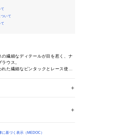
いて
について
いて
スの繊細なディテールが目を惹く、ナ
ブラウス。
われた繊細なピンタックとレース使い
やかに彩る1枚です。
幅ながら、肩から流れるようなフレン
腕をすっきりと見せ、女性らしくしな
を演出します。
ション
 ＞ 
トップス
 ＞ 
シャツ・ブラウス
：100％
クスやテーパードパンツと合わせれ
ルスタイルに。裾をふんわりとインし
トあり
あるロングスカートと合わせるのもお
ウン、オレンジ若干あり
カラー等をお気をつけ下さい
デイリースタイルが完成するアイテム
に基づく表示（MEDOC）