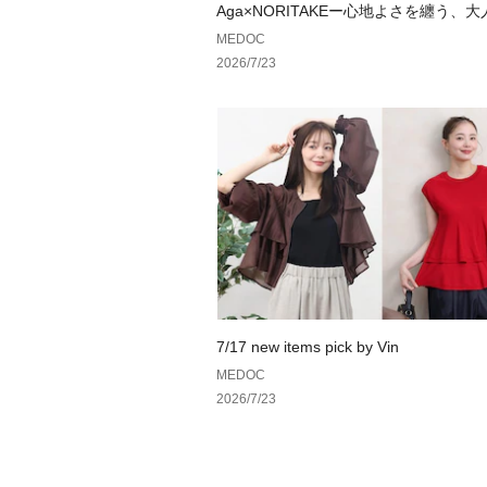
Aga×NORITAKEー心地よさを纏う、
ドローブ。ー
MEDOC
2026/7/23
7/17 new items pick by Vin
MEDOC
2026/7/23