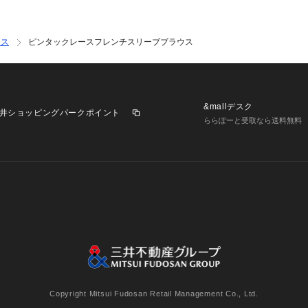
ウス
ピンタックレースフレンチスリーブブラウス
&mallデスク
井ショッピングパークポイント
ららぽーと受取なら送料無料
業施設一覧
三井不動産が展開する商業施設への出店をご検討の方へ
意
個人情報保護方針
個人情報の取り扱いについて
利用者情
Copyright Mitsui Fudosan Retail Management Co., Ltd.