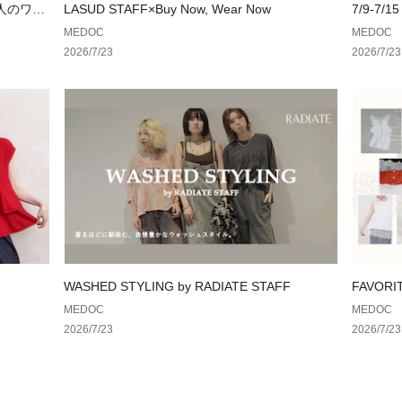
大人のワー
LASUD STAFF×Buy Now, Wear Now
7/9-7/15
MEDOC
MEDOC
2026/7/23
2026/7/23
WASHED STYLING by RADIATE STAFF
FAVOR
集まった
MEDOC
MEDOC
2026/7/23
2026/7/23