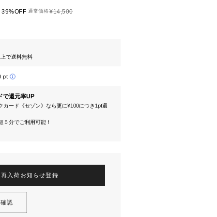
39%OFF
通常価格
¥14,500
円以上で送料無料
0 pt
ドで還元率UP
カード《セゾン》なら更に¥100につき1pt還
短５分でご利用可能！
再入荷お知らせ登録
を確認