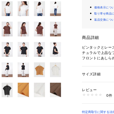
価格表示につ
取り寄せ商品
返品交換につ
商品詳細
ピンタックとレー
チュラルで上品な
フロントにあしら
が、お顔周りを華
ゆったりとした身
チスリーブが二の
サイズ詳細
性別：
レディース
やかなシルエット
カテゴリー：
ファッ
素材：素材 | 表地 綿
きれいめなスラッ
   レース 綿：100％
レビュー
ば、大人カジュア
透け感 | オフホワイ
0件
て、ボリュームの
   ブラック、ブラ
   ※インナーの
すすめです。
伸縮性 | なし
1着で洗練された
原産国 | 中国
です。
特定商取引に関する法律
家庭洗濯 | 手洗い可