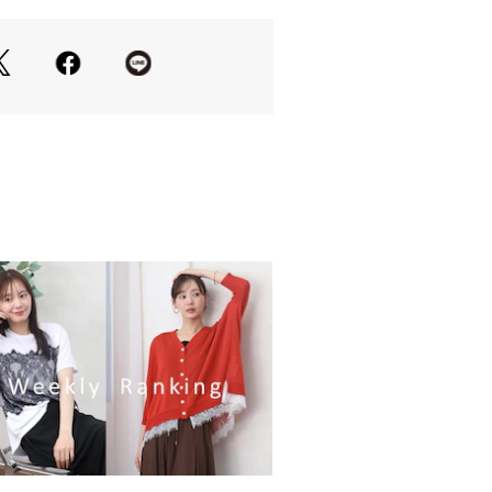
23078 
（モール）
ップ）
の当たり具合やお使いのモニター設
等により実際の商品と色味が異なる場
一番実物に近いお色味は生地画像でご