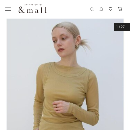
1
/
27