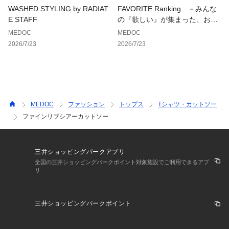
WASHED STYLING by RADIAT
FAVORITE Ranking －みんな
E STAFF
の『欲しい』が集まった、お気
に入り登録数ランキング－
MEDOC
MEDOC
2026/7/23
2026/7/23
MEDOC
ファッション
トップス
Tシャツ・カットソー
ファインリブシアーカットソー
三井ショッピングパークアプリ
全国の三井ショッピングパークポイント対象施設でご利用できるアプ
リ
三井ショッピングパークポイント