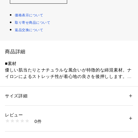
価格表示について
取り寄せ商品について
返品交換について
商品詳細
■素材
優しい肌当たりとナチュラルな風合いが特徴的な綿混素材。ナ
イロンによるストレッチ性が着心地の良さを後押しします。
■デザイン
素肌に溶け込むような、繊細なシアー感が魅力のカットソー。
サイズ詳細
性別：
レディース
ミニマルなデザインだからこそ、レイヤードにも一枚着にも活
カテゴリー：
ファッション
 ＞ 
トップス
 ＞ 
Tシャツ・カットソー
素材：素材 | 綿：70％、ナイロン：30％
躍。コンパクトで優しく身体にフィットするストレッチ性も魅
透け感 | あり
レビュー
力。同素材のタンクトップとのレイヤードスタイルはもちろ
伸縮性 | あり
0件
ん、単品使いでジャケットやシャツのインナーとしても映え
原産国 | 日本
家庭洗濯 | 手洗い可
る、大人のためのベーシックアイテムです。
ポケット | なし
生産国：日本製