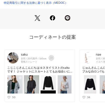
■Brand Concept
特定商取引に関する法律に基づく表示（MEDOC）
商品番号：
4150000022737 
（モール）
111219263 （ショップ）
Aga / アーガ
上質な生地にこだわり生地から伝わる上品さをテーマに汎用性
の高いアイテムを展開。ブラックラインのAga Blackや、日本
の生地産地メーカーと取り組んだハイクラスラインaga＋を展
開。
モデル：170cm
※同素材を使用したタンクトップ（111219264）もございま
す。
※撮影画像は、光の当たり具合やお使いのモニター設定、お部
屋の照明等により実際の商品と色味が異なる場合がございま
す。一番実物に近いお色味は生地画像でございます。
フリー（cm）
着丈:63
肩幅:31
袖丈:65