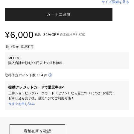
サイズ詳細を見る
カートに追加
¥6,000
31%OFF
¥8,800
税込
通常価格
取り寄せ
返品不可
MEDOC
購入合計金額4,990円以上で送料無料
取得予定ポイント数：
54 pt
提携クレジットカードで還元率UP
三井ショッピングパークカード《セゾン》なら更に¥100につき1pt還元！
お申し込み完了後、最短５分でご利用可能！
今すぐお申し込み
店舗在庫を確認