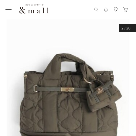
2
/
20