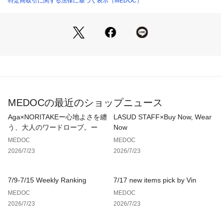
特定商取引に関する法律に基づく表示（MEDOC）
※撮影画像は、光の当たり具合やお使いのモニター設定、お部
屋の照明等により実際の商品と色味が異なる場合がございま
す。
★対応サイズ　　　
AirPods：○
スマホ(14×7cm)：○
長財布 ：○
MEDOCの最近のショップニュース
PETボトル 500ml：○
A5 手帳：○
Aga×NORITAKEー心地よさを纏
LASUD STAFF×Buy Now, Wear
A4 ファイル：○
う、大人のワードローブ。ー
Now
ノートPC 15inch：×
MEDOC
MEDOC
2026/7/23
2026/7/23
高さ:25.5
幅:30
7/9-7/15 Weekly Ranking
7/17 new items pick by Vin
マチ:12
MEDOC
MEDOC
持ち手:28
2026/7/23
2026/7/23
ショルダーベルト:68~108
高さ:7.5