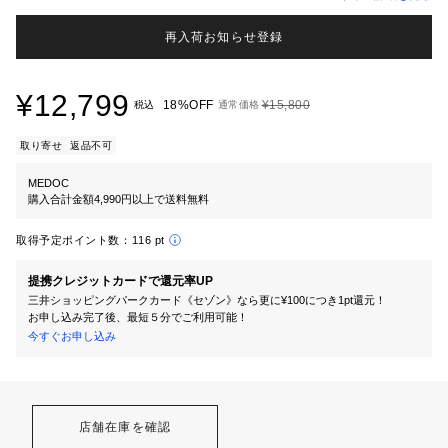
再入荷お知らせ登録
¥12,799
18%OFF
¥15,800
税込
通常価格
取り寄せ
返品不可
MEDOC
購入合計金額4,990円以上で送料無料
取得予定ポイント数：
116 pt
提携クレジットカードで還元率UP
三井ショッピングパークカード《セゾン》なら更に¥100につき1pt還元！
お申し込み完了後、最短５分でご利用可能！
今すぐお申し込み
店舗在庫を確認