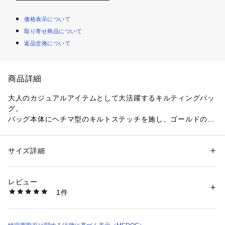
価格表示について
取り寄せ商品について
返品交換について
商品詳細
大人のカジュアルアイテムとして大活躍するキルティングバッ
グ。
バッグ本体にヘチマ型のキルトステッチを施し、ゴールドの装
飾が上品さをプラスします。
付属のショルダーで、ショルダーバッグにアレンジも◎。
また、チャームのミニバッグはバッグonバッグでアイコニック
サイズ詳細
性別：
レディース
な使い方もおすすめ。
カテゴリー：
バッグ
 ＞ 
トートバッグ
素材：素材 | 表地：ポリエステル
マチが広くA4サイズのものまでしっかりと入るので、通勤や通
   部分使用：合成皮革
レビュー
学にもぴったりのアイテムです。
   裏地：ポリエステル
1件
中敷き | なし
原産国 | 中国
★＃64色はオンライン限定のカラーとなります。
生産国：中国製
商品番号：
4150000020848 
（モール）
085124251 （ショップ）