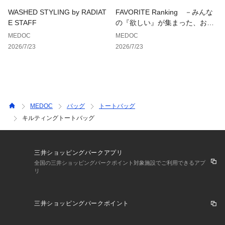
幅(最大):11
WASHED STYLING by RADIAT
FAVORITE Ranking －みんな
チェーンショルダー:119
E STAFF
の『欲しい』が集まった、お気
本体:約425g
に入り登録数ランキング－
MEDOC
MEDOC
ショルダーベルト:約124g
2026/7/23
2026/7/23
チャーム(ミニバッグ):約51g
チェーンショルダー:約44g
容量:約9L
MEDOC
バッグ
トートバッグ
キルティングトートバッグ
三井ショッピングパークアプリ
全国の三井ショッピングパークポイント対象施設でご利用できるアプ
リ
三井ショッピングパークポイント