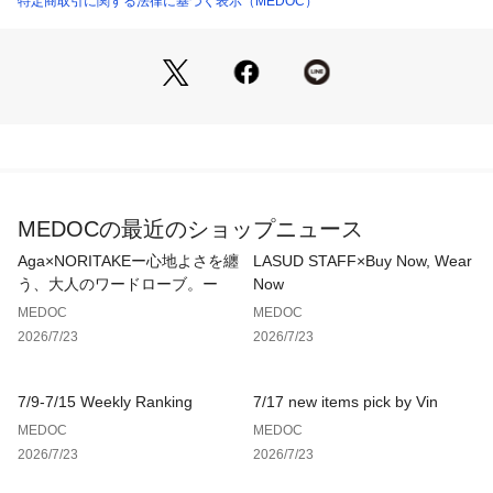
特定商取引に関する法律に基づく表示（MEDOC）
081323453 （ショップ）
す。
※撮影画像は、光の当たり具合やお使いのモニター設定、お部
屋の照明等により実際の商品と色味が異なる場合がございま
す。一番実物に近いお色味は生地画像でございます。
9号（cm）
MEDOCの最近のショップニュース
着丈（前／後）:61／69
裄丈:43
Aga×NORITAKEー心地よさを纏
LASUD STAFF×Buy Now, Wear
身幅:95
う、大人のワードローブ。ー
Now
MEDOC
MEDOC
2026/7/23
2026/7/23
7/9-7/15 Weekly Ranking
7/17 new items pick by Vin
MEDOC
MEDOC
2026/7/23
2026/7/23