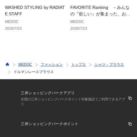
WASHED STYLING by RADIAT
FAVORITE Ranking －みんな
E STAFF
の『欲しい』が集まった、お気
に入り登録数ランキング－
MEDOC
MEDOC
2026/7/23
2026/7/23
MEDOC
ファッション
トップス
シャツ・ブラウス
ドルマンレースブラウス
三井ショッピングパークアプリ
全国の三井ショッピングパークポイント対象施設でご利用できるアプ
リ
三井ショッピングパークポイント