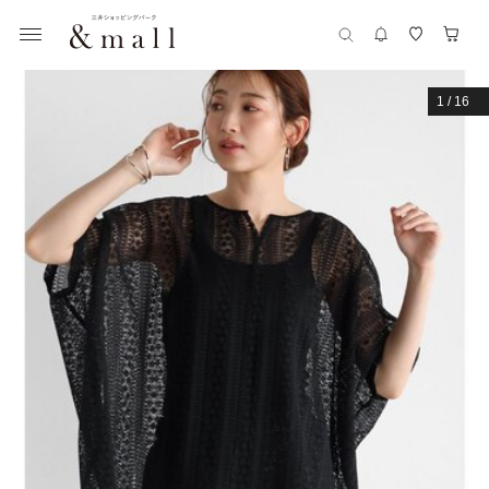
1
/
16