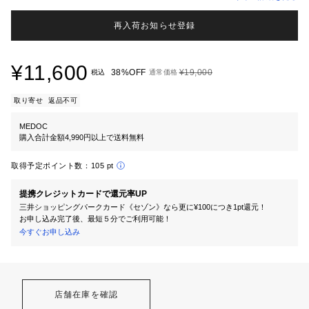
再入荷お知らせ登録
¥11,600
38%OFF
¥19,000
税込
通常価格
取り寄せ
返品不可
MEDOC
購入合計金額4,990円以上で送料無料
取得予定ポイント数：
105 pt
提携クレジットカードで還元率UP
三井ショッピングパークカード《セゾン》なら更に¥100につき1pt還元！
お申し込み完了後、最短５分でご利用可能！
今すぐお申し込み
店舗在庫を確認