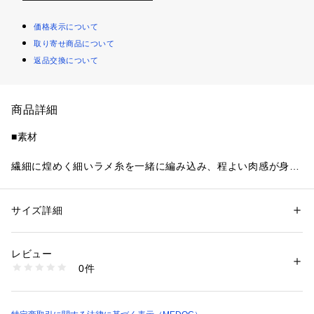
価格表示について
取り寄せ商品について
返品交換について
商品詳細
■素材
繊細に煌めく細いラメ糸を一緒に編み込み、程よい肉感が身体
をやさしくホールドする混紡生地。しっかりとした生地感がシ
ルエットを綺麗に保ちつつ、生地の分量ありながらも軽量なの
が魅力のポイントです。
サイズ詳細
性別：
レディース
カテゴリー：
ファッション
 ＞ 
トップス
 ＞ 
その他トップス
素材：素材 | レーヨン：55％、ナイロン：36％、ポリエステル：9％
■デザイン
透け感 | なし
レビュー
伸縮性 | あり
0件
肩ラインを覆う華麗なカーブラインが女性らしいあしらいをデ
原産国 | 中国
家庭洗濯 | 不可
ザインしたニットスリーブ。袖のリブがゆとりある袖のフォル
ポケット | なし
ムをバランスよく締め、メリハリのある一着に。レイヤードに
生産国：中国製
華が咲き、フォーマルからオケージョンまで幅広く着こなして
商品番号：
4150000017125 
（モール）