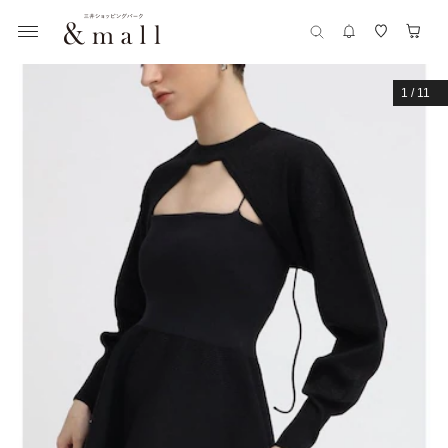
1
/
11