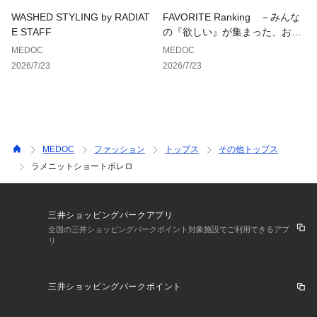
9号（cm）
WASHED STYLING by RADIAT
FAVORITE Ranking －みんな
着丈:27
E STAFF
の『欲しい』が集まった、お気
肩幅:55
に入り登録数ランキング－
MEDOC
MEDOC
袖丈:48
2026/7/23
2026/7/23
裄丈:76.5
身幅:45
MEDOC
ファッション
トップス
その他トップス
ラメニットショートボレロ
三井ショッピングパークアプリ
全国の三井ショッピングパークポイント対象施設でご利用できるアプ
リ
三井ショッピングパークポイント