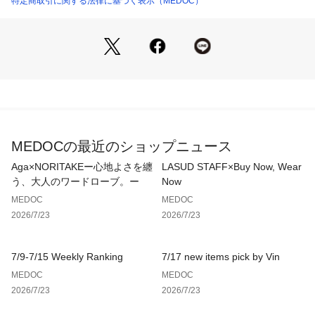
特定商取引に関する法律に基づく表示（MEDOC）
271100015 （ショップ）
いただける逸品です。
■Brand Concept
Aga Black / アーガブラック
ブラックでつくる洗練された女性をテーマにしたAgaが展開す
るブラックライン。ブラックのみの1色展開で素材や生地の質
感を変え、表情豊かなブラックを演出。
MEDOCの最近のショップニュース
Aga×NORITAKEー心地よさを纏
LASUD STAFF×Buy Now, Wear
う、大人のワードローブ。ー
Now
モデル：171cm
MEDOC
MEDOC
2026/7/23
2026/7/23
※撮影画像は、光の当たり具合やお使いのモニター設定、お部
屋の照明等により実際の商品と色味が異なる場合がございま
す。一番実物に近いお色味は生地画像でございます。
7/9-7/15 Weekly Ranking
7/17 new items pick by Vin
MEDOC
MEDOC
2026/7/23
2026/7/23