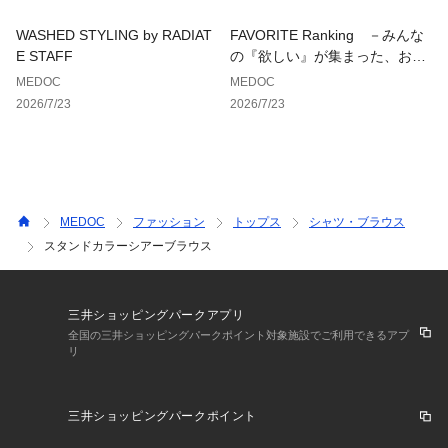
WASHED STYLING by RADIAT
FAVORITE Ranking －みんな
E STAFF
の『欲しい』が集まった、お気
に入り登録数ランキング－
MEDOC
MEDOC
2026/7/23
2026/7/23
MEDOC
ファッション
トップス
シャツ・ブラウス
スタンドカラーシアーブラウス
三井ショッピングパークアプリ
全国の三井ショッピングパークポイント対象施設でご利用できるアプ
リ
三井ショッピングパークポイント