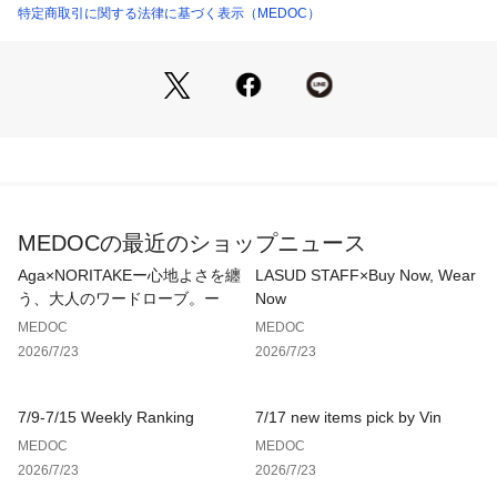
特定商取引に関する法律に基づく表示（MEDOC）
生産国：中国製
商品番号：
4150000016548 
（モール）
モデル：168cm
071314181 （ショップ）
※撮影画像は、光の当たり具合やお使いのモニター設定、お部
屋の照明等により実際の商品と色味が異なる場合がございま
す。一番実物に近いお色味は生地画像でございます。
9号（cm）
MEDOCの最近のショップニュース
着丈（前／後）:67／80
裄丈:32
Aga×NORITAKEー心地よさを纏
LASUD STAFF×Buy Now, Wear
身幅:80
う、大人のワードローブ。ー
Now
MEDOC
MEDOC
2026/7/23
2026/7/23
7/9-7/15 Weekly Ranking
7/17 new items pick by Vin
MEDOC
MEDOC
2026/7/23
2026/7/23