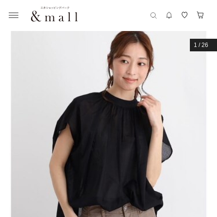
1
/
26