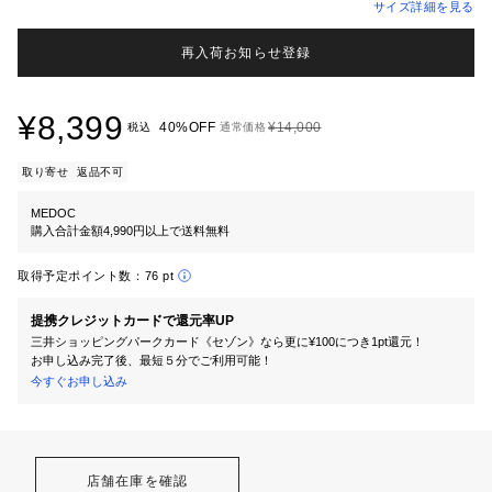
サイズ詳細を見る
再入荷お知らせ登録
¥8,399
40%OFF
¥14,000
税込
通常価格
取り寄せ
返品不可
MEDOC
購入合計金額4,990円以上で送料無料
取得予定ポイント数：
76 pt
提携クレジットカードで還元率UP
三井ショッピングパークカード《セゾン》なら更に¥100につき1pt還元！
お申し込み完了後、最短５分でご利用可能！
今すぐお申し込み
店舗在庫を確認