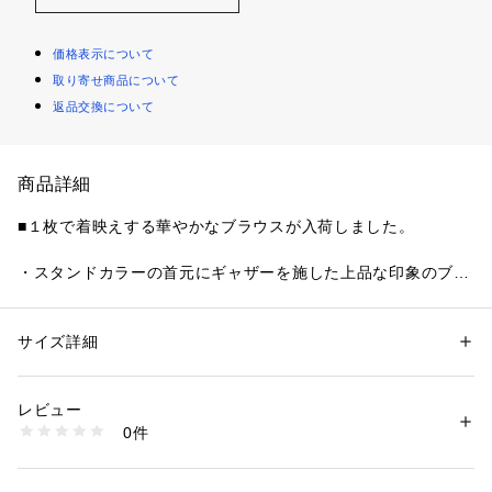
価格表示について
取り寄せ商品について
返品交換について
商品詳細
■１枚で着映えする華やかなブラウスが入荷しました。
・スタンドカラーの首元にギャザーを施した上品な印象のブラ
ウス。
・綿100％のナチュラルな風合いに、シアー感をプラスするこ
とで大人女性にぴったりな柔らかさを表現しました。
サイズ詳細
性別：
レディース
・ヒップラインがカバーできる長めの着丈と、程よいゆとりで
カテゴリー：
ファッション
 ＞ 
トップス
 ＞ 
シャツ・ブラウス
素材：素材 | 綿：100％
抜け感を演出してくれます。
透け感 | あり
レビュー
・ご家庭で手洗い洗濯可能なところも嬉しいポイント◎
   ※インナーのカラー等をお気をつけ下さい
0件
・どんなボトムスとも相性がよく、着るだけで女性らしいスタ
伸縮性 | なし
原産国 | 中国
イルが完成するアイテムです。
家庭洗濯 | 手洗い可
ポケット | なし