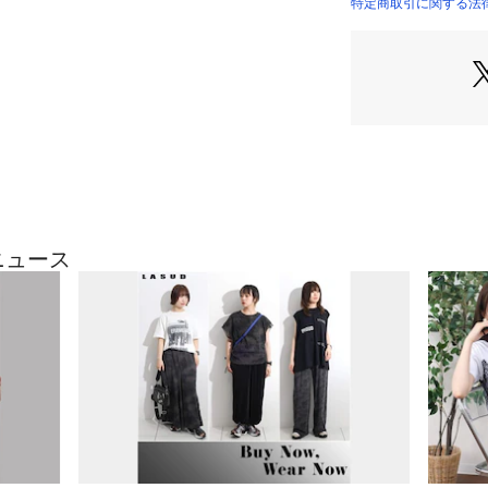
モデル：167cm
特定商取引に関する法律
生産国：日本製
商品番号：
41500000
201201114 （ショ
※撮影画像は、光
定、お部屋の照明
合がございます。
ざいます。
9号（cm）
着丈（最短／最長）:
ニュース
裄丈:52
身幅:66