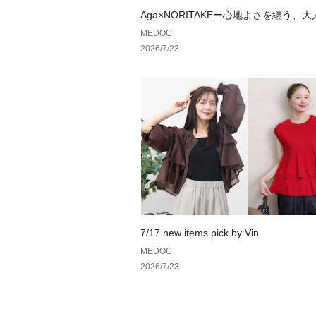
Aga×NORITAKEー心地よさを纏う、
ドローブ。ー
MEDOC
2026/7/23
7/17 new items pick by Vin
MEDOC
2026/7/23