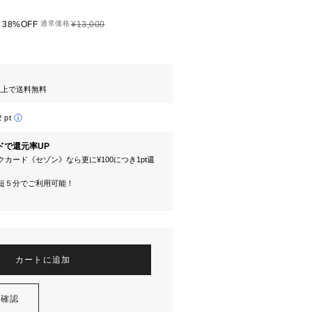
38%OFF
通常価格
¥13,000
円以上で送料無料
2 pt
ドで還元率UP
カード《セゾン》なら更に¥100につき1pt還
短５分でご利用可能！
カートに追加
を確認