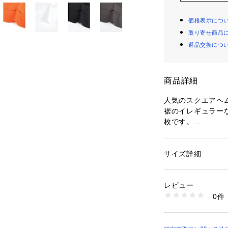
価格表示につ
取り寄せ商品
返品交換につ
商品詳細
人気のスクエアヘ
裾のイレギュラー
枚です。
フロント・サイド
360度お洒落見え
ゆったりとしたサ
サイズ詳細
性別：
レディース
夏にピッタリな綿
カテゴリー：
ファッ
素材：素材 | 綿：10
います。
透け感 | ホワイト
レビュー
どんなボトムスと
   ※インナーの
0件
イントです◎ 
伸縮性 | あり
原産国 | 日本
家庭洗濯 | 可
ポケット | なし