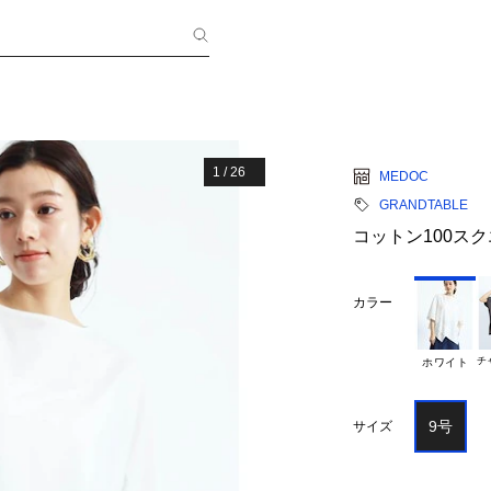
1
/
26
MEDOC
GRANDTABLE
コットン100ス
カラー
チ
ホワイト
9号
サイズ