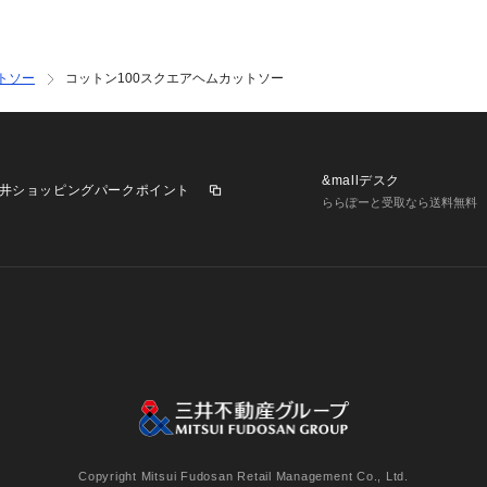
トソー
コットン100スクエアヘムカットソー
&mallデスク
井ショッピングパークポイント
ららぽーと受取なら送料無料
業施設一覧
三井不動産が展開する商業施設への出店をご検討の方へ
意
個人情報保護方針
個人情報の取り扱いについて
利用者情
Copyright Mitsui Fudosan Retail Management Co., Ltd.