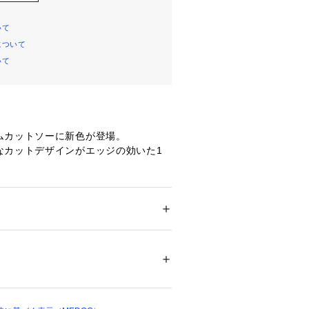
いて
について
いて
ムカットソーに新色が登場。
なカットデザインがエッジの効いた1
・バックと見え方の違うシルエットが
を叶えます。
イジングがリラックス感をプラス。
100％素材で快適な着心地を実現して
ション
 ＞ 
トップス
 ＞ 
Tシャツ・カットソー
0％
、オレンジ若干あり
も相性が良く、着回ししやすいのがポ
カラー等をお気をつけ下さい