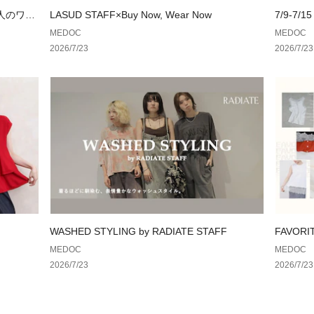
大人のワー
LASUD STAFF×Buy Now, Wear Now
7/9-7/15
MEDOC
MEDOC
2026/7/23
2026/7/23
WASHED STYLING by RADIATE STAFF
FAVOR
集まった
MEDOC
MEDOC
2026/7/23
2026/7/23