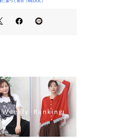
に基づく表示（MEDOC）
16060 
（モール）
ップ）
の当たり具合やお使いのモニター設
等により実際の商品と色味が異なる場
一番実物に近いお色味は生地画像でご
57／69