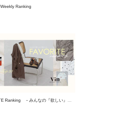
 Weekly Ranking
ITE Ranking －みんなの『欲しい』が
、お気に入り登録数ランキング－