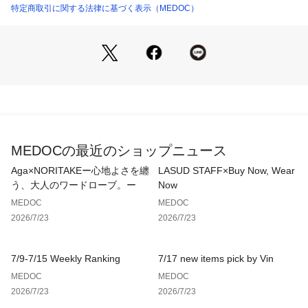
枚です。
特定商取引に関する法律に基づく表示（MEDOC）
生産国：中国製
商品番号：
4150000015900 
（モール）
071114210 （ショップ）
モデル：168cm
※撮影画像は、光の当たり具合やお使いのモニター設定、お部
屋の照明等により実際の商品と色味が異なる場合がございま
す。一番実物に近いお色味は生地画像でございます。
MEDOCの最近のショップニュース
9号（cm）
Aga×NORITAKEー心地よさを纏
LASUD STAFF×Buy Now, Wear
着丈:56
う、大人のワードローブ。ー
Now
裄丈:78
MEDOC
MEDOC
身幅:79
2026/7/23
2026/7/23
7/9-7/15 Weekly Ranking
7/17 new items pick by Vin
MEDOC
MEDOC
2026/7/23
2026/7/23