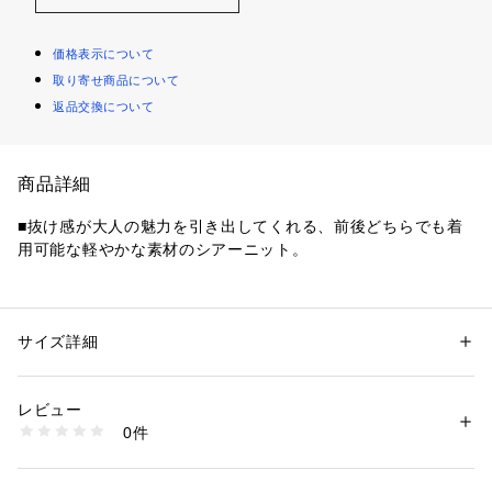
価格表示について
取り寄せ商品について
返品交換について
商品詳細
■抜け感が大人の魅力を引き出してくれる、前後どちらでも着
用可能な軽やかな素材のシアーニット。
・Vネック、Uネック、前後どちらでもお楽しみいただける軽
い着心地のニットトップス。
・UVカット、接触冷感とこれからの季節にもぴったりな機能
サイズ詳細
性別：
レディース
を兼ね備えた生地を使用。
カテゴリー：
ファッション
 ＞ 
トップス
 ＞ 
ニット・セーター
素材：素材 | レーヨン：62％、ポリエステル：22％、麻：8％、再生繊維
・プレーンで細身のフォントを使用したロゴ刺繍が着こなしの
（セルロース）：8％
レビュー
アクセントに。
透け感 | あり
0件
・ゆったりとした身幅で体のラインを拾わず、華奢見えも叶い
伸縮性 | あり
原産国 | 中国
ます。
家庭洗濯 | 手洗い可
・程よいシアー感が上品な大人のスタイリングにぴったりの１
ポケット | なし