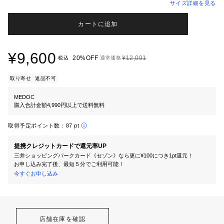
サイズ詳細を見る
カートに追加
¥9,600
20%OFF
¥12,001
税込
通常価格
取り寄せ
返品不可
MEDOC
購入合計金額4,990円以上で送料無料
取得予定ポイント数：
87 pt
提携クレジットカードで還元率UP
三井ショッピングパークカード《セゾン》なら更に¥100につき1pt還元！
お申し込み完了後、最短５分でご利用可能！
今すぐお申し込み
店舗在庫を確認