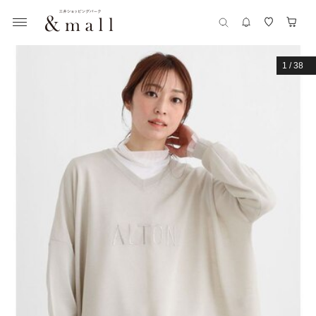
1
/
38