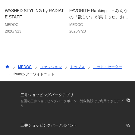
WASHED STYLING by RADIAT
FAVORITE Ranking －みんな
E STAFF
の『欲しい』が集まった、お気
に入り登録数ランキング－
MEDOC
MEDOC
2026/7/23
2026/7/23
MEDOC
ファッション
トップス
ニット・セーター
2wayシアーワイドニット
三井ショッピングパークアプリ
全国の三井ショッピングパークポイント対象施設でご利用できるアプ
リ
三井ショッピングパークポイント