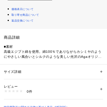
価格表示について
取り寄せ商品について
返品交換について
商品詳細
■素材
高級エジプト綿を使用。綿100％でありながらカシミヤのよう
にやさしい風合いとシルクのような美しい光沢のAgaオリジナ
ル素材です。
■デザイン
サイズ詳細
性別：
レディース
毎シーズン人気高い、丸胴リブカットソー。丸胴編みのため筒
カテゴリー：
ファッション
 ＞ 
トップス
 ＞ 
Tシャツ・カットソー
素材：素材 | 綿：100％
状で、脇の継ぎ目がなくストレスフリーな着心地のインナーシ
透け感 | 若干あり
レビュー
リーズ。ランダム状で独特な表情のリブと、デコルテをきれい
伸縮性 | あり
0件
に魅せるUネックが大人のデイリースタイルに寄り添い、安心
原産国 | 日本
家庭洗濯 | 手洗い可
感のある着丈とすっきりとサイジングはジャケットやジレなど
ポケット | なし
のインナー使いにも適し着回しの効く一枚です。
生産国：日本製
商品番号：
4150000013024 
（モール）