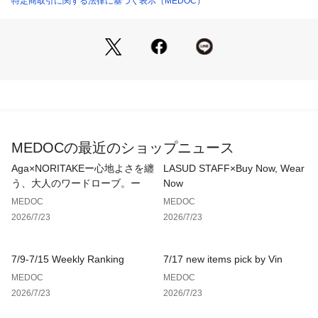
特定商取引に関する法律に基づく表示（MEDOC）
111215678 （ショップ）
■Brand Concept
Aga / アーガ
上質な生地にこだわり生地から伝わる上品さをテーマに汎用性
の高いアイテムを展開。ブラックラインのAga Blackや、日本
の生地産地メーカーと取り組んだハイクラスラインaga＋を展
開。
※モデル身長：173cm
MEDOCの最近のショップニュース
※撮影画像は、光の当たり具合やお使いのモニター設定、お部
Aga×NORITAKEー心地よさを纏
LASUD STAFF×Buy Now, Wear
屋の照明等により実際の商品と色味が異なる場合がございま
う、大人のワードローブ。ー
Now
す。一番実物に近いお色味は生地画像でございます。
MEDOC
MEDOC
2026/7/23
2026/7/23
9号（cm）
7/9-7/15 Weekly Ranking
7/17 new items pick by Vin
着丈:64
MEDOC
MEDOC
肩幅:32.5
2026/7/23
2026/7/23
袖丈:58
裄丈:75