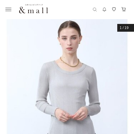
1
/
19