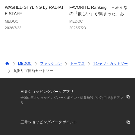
身幅:34
WASHED STYLING by RADIAT
FAVORITE Ranking －みんな
E STAFF
の『欲しい』が集まった、お気
に入り登録数ランキング－
MEDOC
MEDOC
2026/7/23
2026/7/23
MEDOC
ファッション
トップス
Tシャツ・カットソー
丸胴リブ長袖カットソー
三井ショッピングパークアプリ
全国の三井ショッピングパークポイント対象施設でご利用できるアプ
リ
三井ショッピングパークポイント