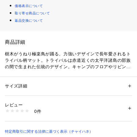
価格表示について
取り寄せ商品について
返品交換について
商品詳細
樹木がうねり極楽鳥が踊る、力強いデザインで長年愛されるト
ライバル柄マット。トライバルは赤道近くの太平洋諸島の部族
の間で生まれた伝統のデザイン。キャンプのフロアやリビング
を大胆に飾る。力強く描かれる伝統柄に敬意をはらい、旅する
気持ちで楽しもう。
【ISAP6136-2024】
サイズ詳細
性別：
レディース
カテゴリー：
家具・インテリア
 ＞ 
ラグ・マット・カーペット
 ＞ 
ラグ・ラ
グマット
素材：綿100%
レビュー
生産国：インド
0件
商品番号：
4090000003922 
（モール）
2599244800104 （ショップ）
特定商取引に関する法律に基づく表示（チャイハネ）