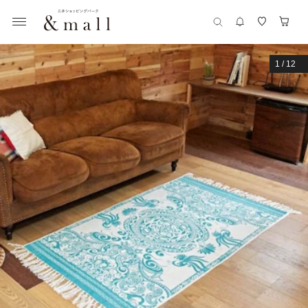
1
/
12