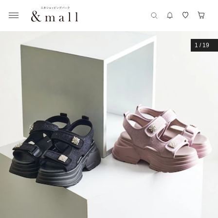
1
/
19