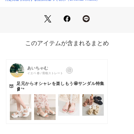
■■サイズ展開■■
S【22.0～22.5㎝】
M【23.0～23.5㎝】
L【24.0～24.5㎝】
LL（XL）【25.0～25.5㎝】 
サンプルにて撮影をしておりますので、中敷色、ロゴ色、裏地
の色の仕様に変更がある場合がございます。あらかじめご了承
ください。