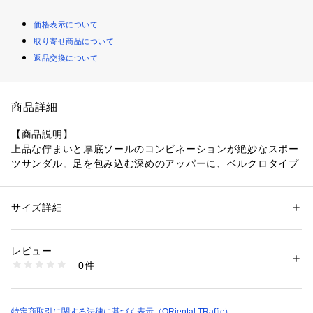
価格表示について
取り寄せ商品について
返品交換について
商品詳細
【商品説明】
上品な佇まいと厚底ソールのコンビネーションが絶妙なスポー
ツサンダル。足を包み込む深めのアッパーに、ベルクロタイプ
のベルトで着脱のしやすさまで考えられた作りが特徴。ストラ
ップはラメを織り込んだツイード生地になっていて、さらにベ
ルトの先端には2種類の異なるビジューボタンをON。とことん
サイズ詳細
性別：
レディース
フェミニンなムードを楽しんで。
カテゴリー：
シューズ
 ＞ 
サンダル
生産国：中国
レビュー
【素材】
商品番号：
4080000002250 
（モール）
0件
アッパー：ツイード生地、裏側：合成皮革、ソール：ゴム
61217 （ショップ）
■ヒールの高さ…7.0cm　■ストーム…5cm
特定商取引に関する法律に基づく表示（ORiental TRaffic）