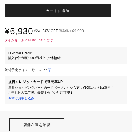
カートに追加
¥6,930
30%OFF
¥9,900
税込
通常価格
タイムセール 2026/8/9 23:59まで
ORiental TRaffic
購入合計金額4,990円以上で送料無料
取得予定ポイント数：
63 pt
提携クレジットカードで還元率UP
三井ショッピングパークカード《セゾン》なら更に¥100につき1pt還元！
お申し込み完了後、最短５分でご利用可能！
今すぐお申し込み
店舗在庫を確認