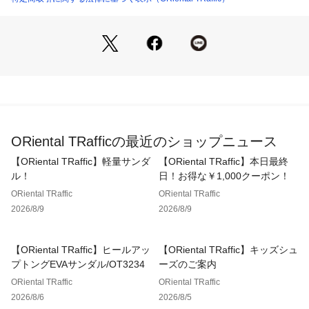
■ヒールの高さ…3.2cm　■ストームの高さ…2.8cm
■■サイズ展開■■
34【22.0㎝】
35【22.5㎝】
36【23.0㎝】
37【23.5㎝】
38【24.0㎝】
39【24.5㎝】
ORiental TRafficの最近のショップニュース
40【25.0㎝】
41【25.5㎝】
【ORiental TRaffic】軽量サンダ
【ORiental TRaffic】本日最終
サンプルにて撮影をしておりますので、中敷色、ロゴ色、裏地
ル！
日！お得な￥1,000クーポン！
の色の仕様に変更がある場合がございます。あらかじめご了承
ORiental TRaffic
ORiental TRaffic
ください。
2026/8/9
2026/8/9
【ORiental TRaffic】ヒールアッ
【ORiental TRaffic】キッズシュ
プトングEVAサンダル/OT3234
ーズのご案内
ORiental TRaffic
ORiental TRaffic
2026/8/6
2026/8/5