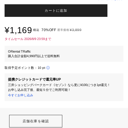
カートに追加
¥1,169
70%OFF
¥3,899
税込
通常価格
タイムセール 2026/8/9 23:59まで
ORiental TRaffic
購入合計金額4,990円以上で送料無料
取得予定ポイント数：
10 pt
提携クレジットカードで還元率UP
三井ショッピングパークカード《セゾン》なら更に¥100につき1pt還元！
お申し込み完了後、最短５分でご利用可能！
今すぐお申し込み
店舗在庫を確認