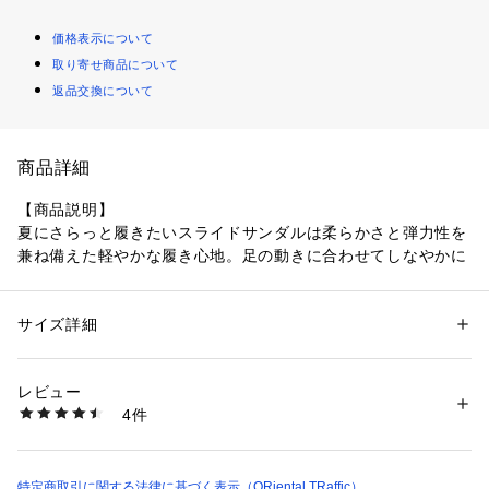
価格表示について
取り寄せ商品について
返品交換について
商品詳細
【商品説明】
夏にさらっと履きたいスライドサンダルは柔らかさと弾力性を
兼ね備えた軽やかな履き心地。足の動きに合わせてしなやかに
沈み込むクッション性が、歩行時の負担を軽減。さらに足裏の
ラインに沿った形の中底が自然にフィットし長時間の着用でも
快適さをキープしてくれる。軽量で扱いやすく、室内履きから
サイズ詳細
性別：
レディース
ワンマイルまで幅広く活躍してくれ、選べる5色カラーとサイ
カテゴリー：
シューズ
 ＞ 
サンダル
ズ展開も豊富にご用意。ユニセックスで使用でき、ペア使いに
生産国：中国
レビュー
もおすすめな1足。
商品番号：
4080000002198 
（モール）
4件
OT3231 （ショップ）
【素材】
アッパー：合成樹脂、裏側：合成樹脂、ソール：合成樹脂
特定商取引に関する法律に基づく表示（ORiental TRaffic）