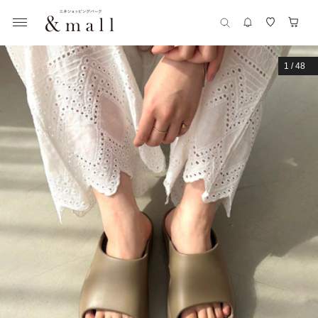
1
/
48