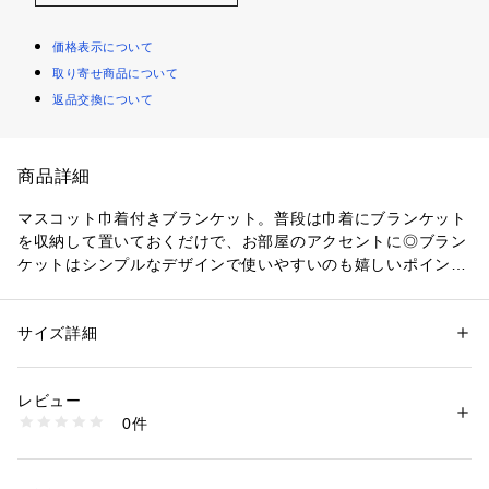
価格表示について
取り寄せ商品について
返品交換について
商品詳細
マスコット巾着付きブランケット。普段は巾着にブランケット
を収納して置いておくだけで、お部屋のアクセントに◎ブラン
ケットはシンプルなデザインで使いやすいのも嬉しいポイント
♪お家でも車でも、いろいろな所で大活躍しそう！◆サイズ ブ
ランケット：約H70×W100cm　収納時：約H22×W15×D15cm
(装飾部分含めず)

サイズ詳細
性別：
レディース
メンズ
キッズ・ベビー
カテゴリー：
生活雑貨
 ＞ 
雑貨・花
 ＞ 
その他雑貨・花
素材：ポリエステル
【価格改定のお知らせ】

レビュー
こちらの商品は価格改定を実施させていただきます。

商品番号：
4030000023445 
（モール）
0件
お届けする商品についているタグが旧価格の場合がございます
1382-7750384 （ショップ）
が

現在表示されているサイト表示価格が正しい販売価格です｡
