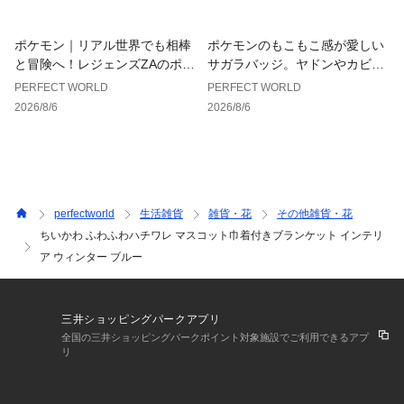
マグカップ。
ポケモン｜リアル世界でも相棒
ポケモンのもこもこ感が愛しい
と冒険へ！レジェンズZAのポケ
サガラバッジ。ヤドンやカビゴ
モンリールキーホルダーが超便
ン、コダックなどのんびりきま
PERFECT WORLD
PERFECT WORLD
利
まなポケモンに癒されるバッジ
2026/8/6
2026/8/6
特集。
perfectworld
生活雑貨
雑貨・花
その他雑貨・花
ちいかわ ふわふわハチワレ マスコット巾着付きブランケット インテリ
ア ウィンター ブルー
三井ショッピングパークアプリ
全国の三井ショッピングパークポイント対象施設でご利用できるアプ
リ