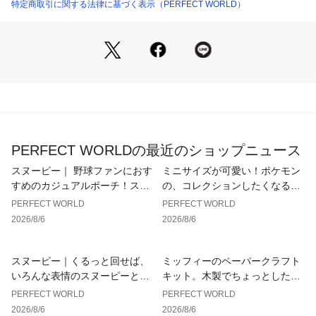
予めご了承いただきますよう､お願い申し上げます｡ 
特定商取引に関する法律に基づく表示（PERFECT WORLD）
PERFECT WORLDの最近のショップニュース
スヌーピー｜ 野球ファンにおす
ミニサイズが可愛い！ポケモン
すめのカジュアルポーチ！スヌ
の、コレクションしたくなる看
ーピーのベースボールシリーズ
板風クリップ。
PERFECT WORLD
PERFECT WORLD
からシンプルなレッドのコスメ
2026/8/6
2026/8/6
ポーチが登場。
スヌーピー｜くるっと回せば、
ミッフィーのペーパークラフト
いろんな表情のスヌーピーと仲
キット。木製でちょっとしたイ
間たちに出会える。毎日のコー
ンテリアになるペーパーシアタ
PERFECT WORLD
PERFECT WORLD
ヒータイムがもっと楽しくなる
ー。
2026/8/6
2026/8/6