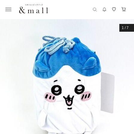
1
/
7