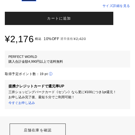
サイズ詳細を見る
カートに追加
¥2,176
10%OFF
¥2,420
税込
通常価格
PERFECT WORLD
購入合計金額4,990円以上で送料無料
取得予定ポイント数：
19 pt
提携クレジットカードで還元率UP
三井ショッピングパークカード《セゾン》なら更に¥100につき1pt還元！
お申し込み完了後、最短５分でご利用可能！
今すぐお申し込み
店舗在庫を確認