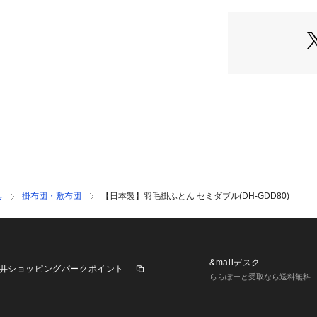
●日本製

●こちらのシリー
ル・クイーン(ネッ
【生産元・お届け方
●日本国内での生産
原料の羽毛を中国
填・縫製。

●ご到着後は早め
み、1マスずつく
ただくとふっくらと
具
掛布団・敷布団
【日本製】羽毛掛ふとん セミダブル(DH-GDD80)
【お取り扱い上の注
永く良い状態でお
をご一読ください。
&mallデスク
井ショッピングパークポイント
●お洗濯について

ららぽーと受取なら送料無料
　 DH-GDD8
たお布団です。
