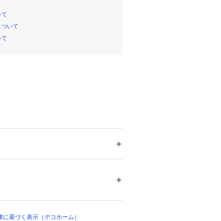
いて
について
いて
使用

cm3/g　CILレッドラベル取得

物)　SEK抗菌防臭加工マーク取得

メンズ
キッズ・ベビー
　高密度な綿混生地により羽毛本来のボ
インテリア
 ＞ 
ベッド・寝具
 ＞ 
掛布団・敷布
、ダニを通さない

填物）

充填物)

03985 
（モール）
 （ショップ）
キン加工

でダウンの膨らみを妨げず、暖かさを
律に基づく表示（デコホーム）