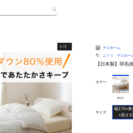
1
/
5
デコホーム
ニトリ デコホー
【日本製】羽毛掛ふ
カラー
ﾎﾜｲﾄ
幅170×奥行
サイズ