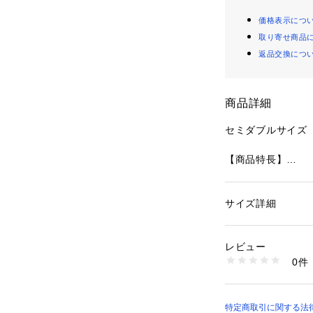
価格表示につ
取り寄せ商品
返品交換につ
商品詳細
セミダブルサイズ

【商品特長】

●ダックダウン80%
●ダウンパワー330
●抗菌・防臭(充填
サイズ詳細
性別：
レディース
●防ダニ(側生地)
カテゴリー：
家具・
団
リュームを損なわず
レビュー
●抗ウイルス加工(充
0件
●抗アレル物質加工(
商品番号：
39800000
2115100090740
●側生地　ピーチス
●立体キルト構造
しっかりキープ

特定商取引に関する法