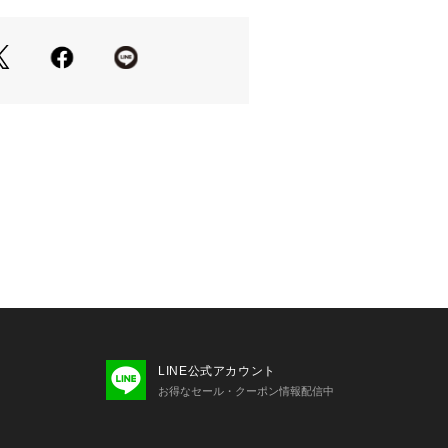
ズは、シングル・セミダブル・ダブ
ト限定)の4サイズ展開です。

法】



から輸入し、日本国内の工場にて充
に開封いただき、お布団を両手で挟
しゅくしゅと揉みほぐすようにしてい
した状態に復元します。

意事項】

使いいただくために、以下の注意事項


LINE公式アカウント
お得なセール・クーポン情報配信中
0シリーズは、ふっくらボリュームを出し