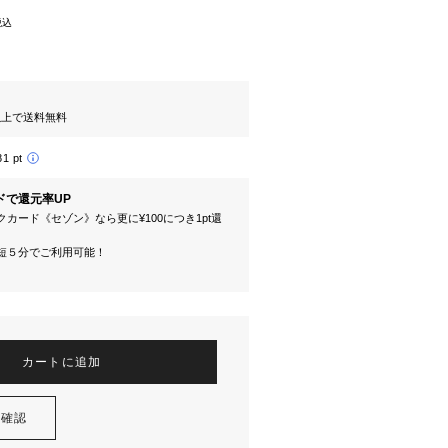
税込
円以上で送料無料
81 pt
ドで還元率UP
カード《セゾン》なら更に¥100につき1pt還
短５分でご利用可能！
カートに追加
を確認