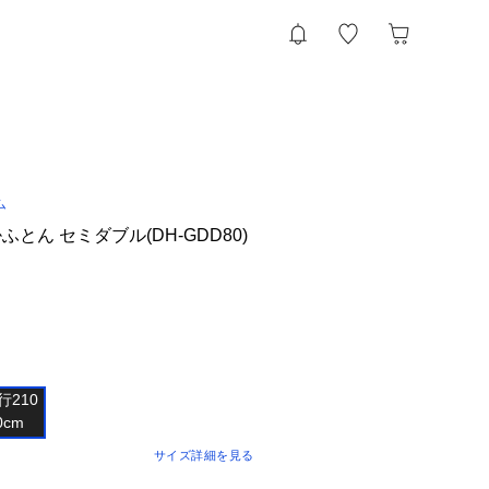
ム
とん セミダブル(DH-GDD80)
210

サイズ詳細を見る