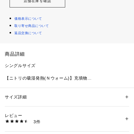
店舗在庫を確認
価格表示について
取り寄せ商品について
返品交換について
商品詳細
シングルサイズ

【ニトリの吸湿発熱(Ｎウォーム)】充填物

●抗菌防臭(裏生地・充填物）

●消臭加工(充填物)

サイズ詳細
性別：
レディース
メンズ
キッズ・ベビー
●蓄熱機能(充填物)

カテゴリー：
家具・インテリア
 ＞ 
ベッド・寝具
 ＞ 
掛布団・敷布団
レビュー
【商品特長】

商品番号：
3980000003966 
（モール）
3件
●カバーのいらない両面使える掛けふとん

2115100071985 （ショップ）
●表生地は起毛であたたかいフランネル生地、裏面はしなやか