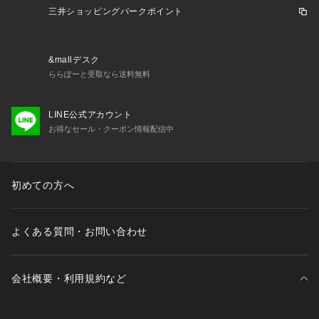
三井ショッピングパークポイント
※「デコホーム」は、ニトリから生まれたインテリア雑貨のお
店です。普段使いの日用品からお部屋のアクセントになるアイ
テムまで品質やデザインはもちろん、お手軽な価格で取り揃え
&mallデスク
ています。
ららぽーと受取なら送料無料
LINE公式アカウント
お得なセール・クーポン情報配信中
初めての方へ
よくある質問・お問い合わせ
会社概要・利用規約など