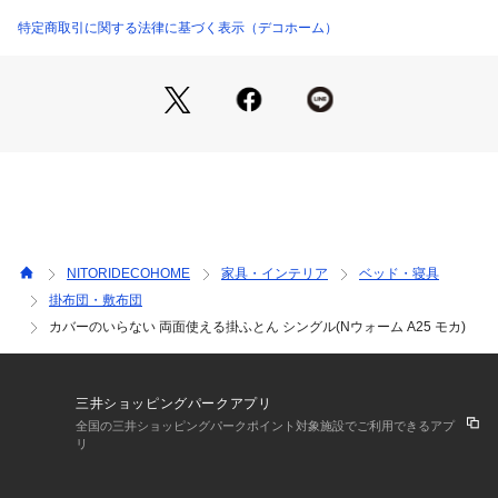
でやわらかいニット生地

●春・秋・冬と長く使える

特定商取引に関する法律に基づく表示（デコホーム）
【サイズ(約)】

150×210cm

【素材】

表生地(フランネル生地)：ポリエステル100%

充填物：ポリエステル80%(蓄熱わた20%含む)、アクリレート
20%

中生地(不織布)：ポリエステル100%

裏生地(ニット生地)：ポリエステル100%

NITORIDECOHOME
家具・インテリア
ベッド・寝具
掛布団・敷布団
【充填物の重量(約)】

カバーのいらない 両面使える掛ふとん シングル(Nウォーム A25 モカ)
1.2kg

【製品の重量(約)】

2.4kg

三井ショッピングパークアプリ
全国の三井ショッピングパークポイント対象施設でご利用できるアプ
【その他の仕様】

リ
洗濯可(洗濯ネット使用)
