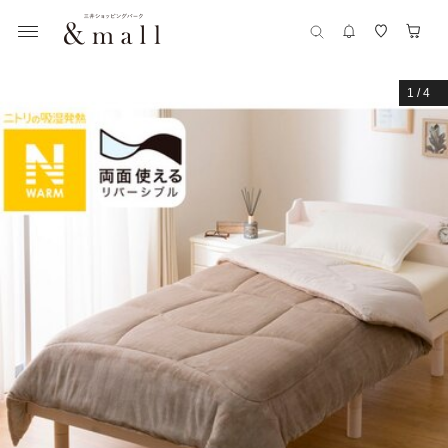
1
/
4