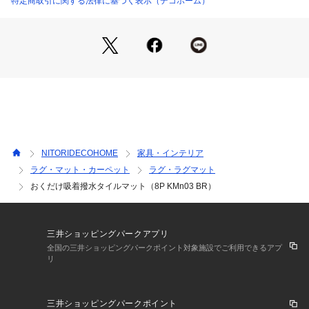
特定商取引に関する法律に基づく表示（デコホーム）
裏面：アクリル樹脂(カテキン入り)

※「デコホーム」は、ニトリで人気のあるインテリア商品やデ
コホームオリジナル商品を取り扱うホームファッションストア
です。
NITORIDECOHOME
家具・インテリア
ラグ・マット・カーペット
ラグ・ラグマット
おくだけ吸着撥水タイルマット（8P KMn03 BR）
三井ショッピングパークアプリ
全国の三井ショッピングパークポイント対象施設でご利用できるアプ
リ
三井ショッピングパークポイント