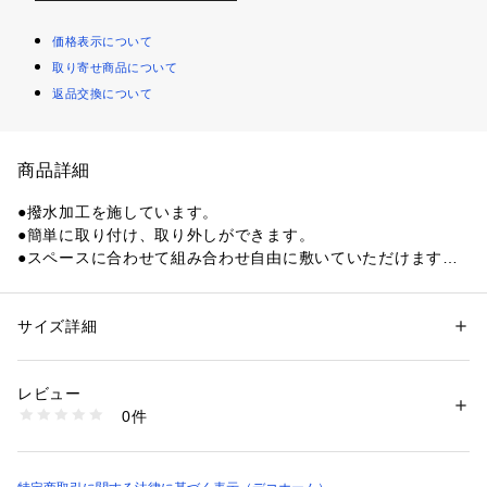
価格表示について
取り寄せ商品について
返品交換について
商品詳細
●撥水加工を施しています。

●簡単に取り付け、取り外しができます。

●スペースに合わせて組み合わせ自由に敷いていただけます。

●マットの裏面が床にピタッと吸着するのでズレません。

●ハサミで手軽にカットできます。

●生地が薄いので、つまずきにくく、扉の開閉の妨げにもなり
サイズ詳細
性別：
レディース
メンズ
キッズ・ベビー
ません。

カテゴリー：
家具・インテリア
 ＞ 
ラグ・マット・カーペット
 ＞ 
ラグ・ラ
グマット
●掃除機をかけても吸い上がらず、楽にお掃除できます。

レビュー
●1枚ずつ洗濯機で丸洗いできます。

0件
●床暖房対応

商品番号：
3980000002356 
（モール）
5703034 （ショップ）
■品質表示

表面：ポリエステル100％
