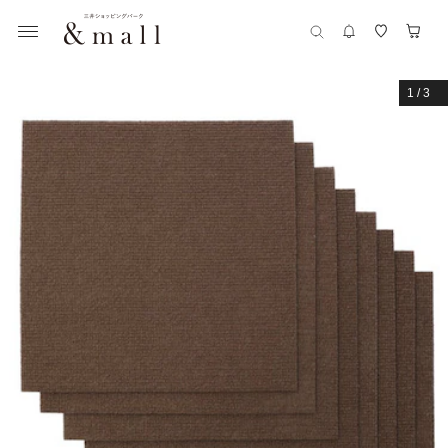
1
/
3