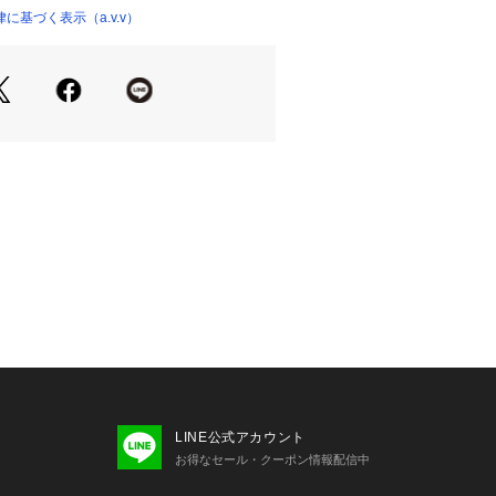
基づく表示（a.v.v）
録機能の使い方≫
入り登録（ハートマークをクリック）
下げ等、お得なご案内を受けることがで
光の当たり具合やパソコンなどの閲覧環
なって見える場合がございます。
安は商品単体の画像をご参照ください。
LINE公式アカウント
お得なセール・クーポン情報配信中