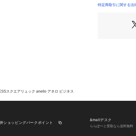
特定商取引に関する法律に
 ≪お気に入り登
 ■商品のお気に
 再入荷通知や値
きます。
 --------------------
 ※商品画像は、
境により
 実際の色味と異
 商品の色味の目
SSスクエアリュック anello アネロ ビジネス
&mallデスク
井ショッピングパークポイント
ららぽーと受取なら送料無料