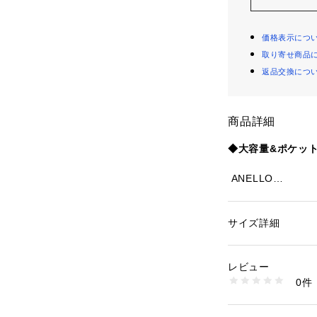
価格表示につ
取り寄せ商品
返品交換につ
商品詳細
◆大容量&ポケッ
 ANELLO
 マットコーティ
スにも使用できる
ュックです。
サイズ詳細
性別：
メンズ
 内側には多種な
カテゴリー：
バッグ
デザインに仕上げ
生産国：中国
レビュー
 こちらのアイテ
商品番号：
39400000
0件
買い付け商品です
KT5GD23079 （
 --------------------