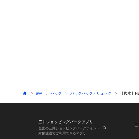
avv
バッグ
バックパック・リュック
【撥水】NE
三井ショッピングパークアプリ
三
全国の三井ショッピングパークポイント
対象施設でご利用できるアプリ