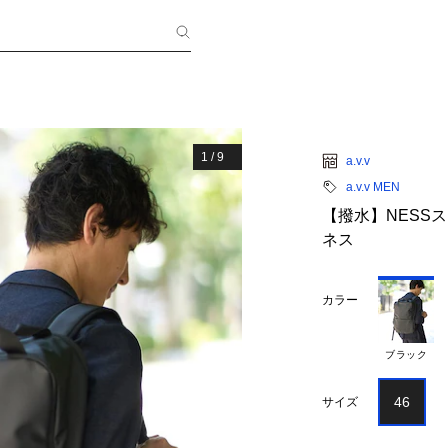
1
/
9
a.v.v
a.v.v MEN
【撥水】NESSスク
ネス
カラー
ブラック
46
サイズ