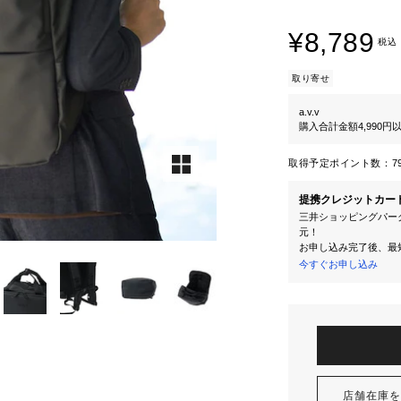
¥8,789
税込
取り寄せ
a.v.v
購入合計金額4,990
取得予定ポイント数：
7
提携クレジットカー
三井ショッピングパーク
元！
お申し込み完了後、最
今すぐお申し込み
店舗在庫