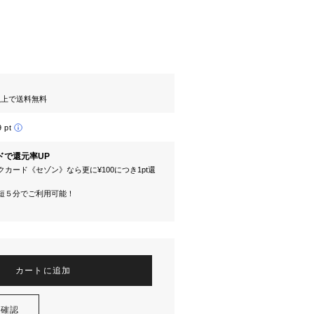
円以上で送料無料
9 pt
ドで還元率UP
カード《セゾン》なら更に¥100につき1pt還
短５分でご利用可能！
カートに追加
を確認