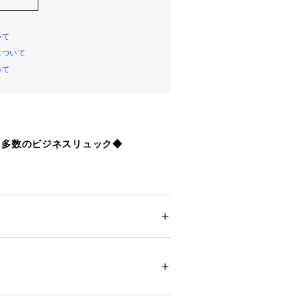
いて
について
いて
ト多数のビジネスリュック◆
ングされた素材を使用し、ビジネスユー
十分な容量があるスクエアデザインリ
ポケットも配されており使い勝手のよい
 ＞ 
バックパック・リュック
ております。
ムは、ブランドバイヤーがセレクトした
10424 
（モール）
。
ショップ）