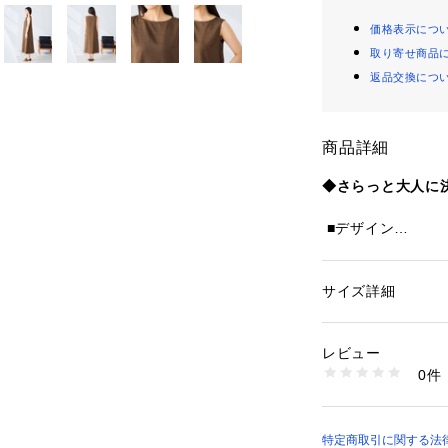
価格表示につ
取り寄せ商品
返品交換につ
商品詳細
◆さらっと大人に
 ■デザイン
 後ろ裾にフレア
ス。
 サマー梳毛調素
サイズ詳細
性別：
レディース
す。
カテゴリー：
ファッ
素材：ポリエステル 9
 さらっと一枚で
 ペチコート ポリエス
レビュー
 同素材ジレジャケ
生産国：中国
0件
着用もおすすめで
洗濯：洗濯機ドライ
※詳しい洗濯方法に
 シンプルデザイ
い
す。
商品番号：
39400000
特定商取引に関する法律に
K2EHD14079 （