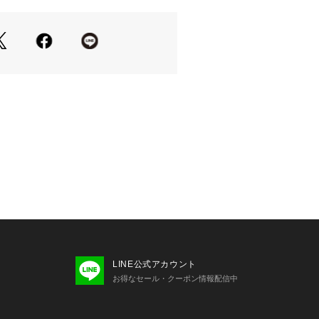
マー梳毛調素材です。
で洗えるのでお手入れラク。
でラクな着心地です。
、同素材ジレジャケットとのセットアッ
です。
ーディガン合わせで通勤スタイルにも◎
ブジレジャケット：
K2JHD21089
レアワンピース：
K2EHD14079
HD14079
LINE公式アカウント
お得なセール・クーポン情報配信中