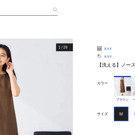
1
/
28
a.v.v
a.v.v
【洗える】ノー
カラー
ブラウン
M
サイズ