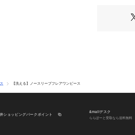
 ■素材
 清涼感のあるサ
 ご自宅の洗濯機
 ストレッチ入り
 ■コーディネート
 一枚はもちろん
プ着用もおすすめ
 ジャケットやカ
 ■同素材シリーズ
 フレンチスリー
 ノースリーブフ
ス
【洗える】ノースリーブフレアワンピース
 -------------------- 
 XXSサイズ：
K3E
&mallデスク
井ショッピングパークポイント
 -------------------- 
ららぽーと受取なら送料無料
着用シーズン