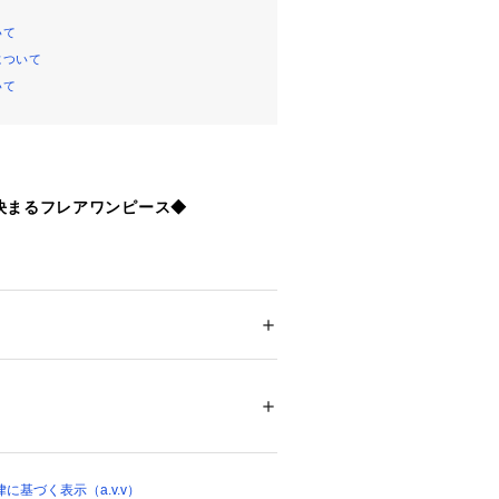
いて
について
いて
決まるフレアワンピース◆
分量を多く入れたノースリーブワンピー
材で清涼感があり、きちんと見えしま
ション
 ＞ 
ワンピース・ドレス
 ＞ 
ワンピース
8% ポリウレタン 2%
決まるワンピースは夏の必需品です。
テル 100%
ット(
K2JHD21089
)とのセットアップ
す。
ついては、商品の品質表示タグをご覧くださ
ンなので、羽織次第でオンオフ活躍しま
10395 
（モール）
基づく表示（a.v.v）
ショップ）