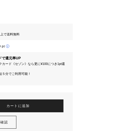
円以上で送料無料
9 pt
ドで還元率UP
カード《セゾン》なら更に¥100につき1pt還
短５分でご利用可能！
カートに追加
を確認