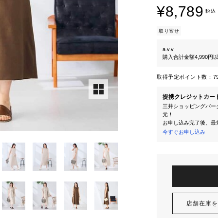
¥8,789
税込
取り寄せ
a.v.v
購入合計金額4,990
取得予定ポイント数：
7
提携クレジットカー
三井ショッピングパーク
元！
お申し込み完了後、最
今すぐお申し込み
店舗在庫