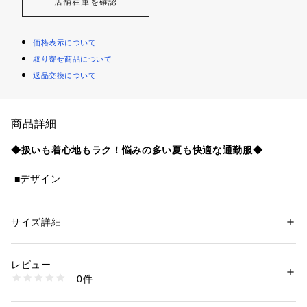
店舗在庫を確認
価格表示について
取り寄せ商品について
返品交換について
商品詳細
◆扱いも着心地もラク！悩みの多い夏も快適な通勤服◆
 ■デザイン
 定番人気のベーシックなノーカラージャケット。
 胸元の開きがスッと綺麗に見えるVネックラインです。
 麻のようなナチュラル感とドライな風合いが清涼感たっぷ
サイズ詳細
性別：
レディース
り。
カテゴリー：
ファッション
 ＞ 
ジャケット
 ＞ 
ノーカラージャケット
素材：表地 ポリエステル 100% 前・脇身頃裏地 ポリエステル
 動きやすさ、着心地、美シルエットにこだわりぬいたパター
生産国：中国
レビュー
ンに仕上げています。
洗濯：洗濯機ドライ
0件
 袖口はスリット開きで折り返して着用するのもおすすめで
※詳しい洗濯方法については、商品の品質表示タグをご覧ください
商品番号：
3940000010347 
（モール）
す。
KBDGE30109 （ショップ）