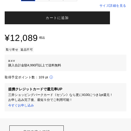
サイズ詳細を見る
カートに追加
¥12,089
税込
取り寄せ
返品不可
a.v.v
購入合計金額4,990円以上で送料無料
取得予定ポイント数：
109 pt
提携クレジットカードで還元率UP
三井ショッピングパークカード《セゾン》なら更に¥100につき1pt還元！
お申し込み完了後、最短５分でご利用可能！
今すぐお申し込み