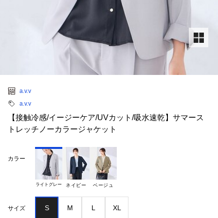
a.v.v
a.v.v
【接触冷感/イージーケア/UVカット/吸水速乾】サマース
トレッチノーカラージャケット
カラー
ライトグレー
ネイビー
ベージュ
S
M
L
XL
サイズ