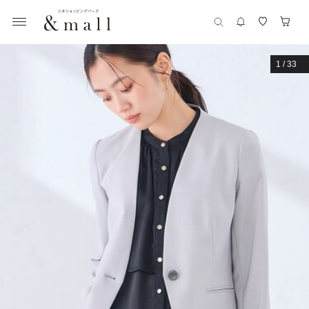
1
/
33