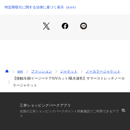
 ペン入れに便利な内ポケット、脇下には消臭テープがついて
います。
特定商取引に関する法律に基づく表示（a.v.v）
 ■素材
 リネンライクな清涼感のある素材でさらっとした着心地で
す。
 汗ばむ時期に嬉しい吸汗速乾、接触冷感素材です。
 ご家庭の洗濯機で洗えて、アイロンいらずのイージーケア仕
様です。
 UVカットで夏の日差しにも◎
 ストレッチ入りで動きやすくストレスフリーな着心地を叶え
ます。
avv
ファッション
ジャケット
ノーカラージャケット
【接触冷感/イージーケア/UVカット/吸水速乾】サマーストレッチノーカ
 ■コーディネート
ラージャケット
 同素材ボトムとのセットアップ着用がおすすめです。
 定番のパンツやスカート、ワンピースも相性抜群です。
 通勤からおでかけはもちろん七五三や発表会、学校行事まで
幅広いシーンで活躍します。
三井ショッピングパークアプリ
 フォーマルな場やビジネスシーンに活躍してくれるベーシッ
全国の三井ショッピングパークポイント対象施設でご利用できるアプ
クなジャケットは一枚あると重宝します。
リ
 ■同素材シリーズ