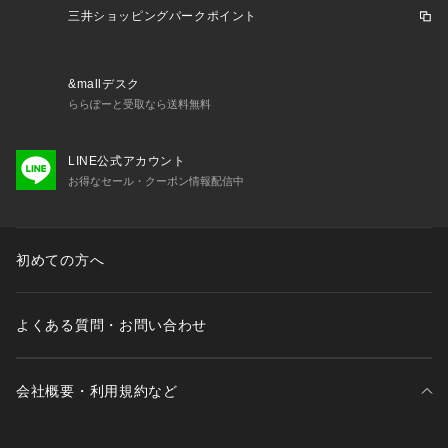
 ノーカラージャケット：
KBDGE30109
三井ショッピングパークポイント
 キーネックジャケット：
KBDGE31109
 テーラードジャケット：
KBDGE32109
 ジレ：
KBJGE30089
&mallデスク
 テーパードパンツ：
KBLGE30079
ららぽーと受取なら送料無料
 ワイドパンツ：
KBLGE31079
 フレアスカート：
KBHGE30079
LINE公式アカウント
お得なセール・クーポン情報配信中
 -------------------- 
着用シーズン
 春：〇 夏：◎ 秋：〇 冬：× 
初めての方へ
 -------------------- 
よくある質問・お問い合わせ
 透け感：なし
 裏地：前身頃のみあり
 伸縮性：あり 
会社概要・利用規約など
 --------------------