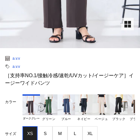
a.v.v
a.v.v
［支持率NO.1/接触冷感/速乾/UVカット/イージーケア］イ
ージーワイドパンツ
カラー
ダークグレー
グリーン
ブルー
ネイビー
ベージュ
ブラック
ブラウ
XS
S
M
L
XL
サイズ