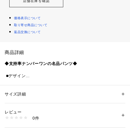
店舗在庫を確認
価格表示について
取り寄せ商品について
返品交換について
商品詳細
◆支持率ナンバーワンの名品パンツ◆
 ■デザイン
 美しくラクな履き心地にこだわった大人気イージーワイドパ
ンツ。
 夏もうれしい多機能素材にアップデートし新登場！
サイズ詳細
性別：
レディース
 程よい太さのワイドシルエットで美脚見え効果抜群です。
カテゴリー：
ファッション
 ＞ 
パンツ
 ＞ 
ロングパンツ
素材：ポリエステル 94% ポリウレタン 6%
 ウエストは総ゴム仕様でストレスフリー＆履き心地ラクチ
 <55番色>レーヨン 70% ポリエステル 28% ポリウレタン 2% 
レビュー
ン。
 <82番色>表地 ポリエステル 94% ポリウレタン 6% 裏地 ポリエステル
0件
 お腹周りはギャザーで体型カバーが叶います。
生産国：中国
洗濯：洗濯機ドライ
 センタープレスで脚長効果も◎
※詳しい洗濯方法については、商品の品質表示タグをご覧ください