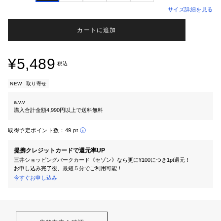
サイズ詳細を見る
カートに追加
¥5,489
税込
NEW
取り寄せ
a.v.v
購入合計金額4,990円以上で送料無料
取得予定ポイント数：
49 pt
提携クレジットカードで還元率UP
三井ショッピングパークカード《セゾン》なら更に¥100につき1pt還元！
お申し込み完了後、最短５分でご利用可能！
今すぐお申し込み