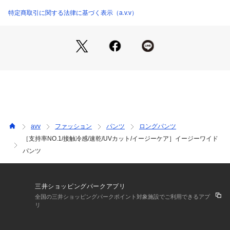
 きちんと見えする素材でデイリーから通勤シーンまで重宝間
商品番号：
3940000010243 
（モール）
違いなし。
特定商取引に関する法律に基づく表示（a.v.v）
K2LGD15049 （ショップ）
 好みで選べるカラバリ＆ウエスト仕様＆シルエット！
 リピーター多数の名品パンツです。
 ■素材
 真夏も重宝する接触冷感/UVカット/速乾機能付き。
 履いても洗ってもしわが気にならないイージーケア。
 ご家庭の洗濯機で洗っていただけるので、ケアも楽チンで
す。
 ストレッチ素材で履き心地抜群。
 毛玉になりにくい素材を使用しています。
avv
ファッション
パンツ
ロングパンツ
［支持率NO.1/接触冷感/速乾/UVカット/イージーケア］イージーワイド
 ■コーディネート
パンツ
 カジュアルなスウェットやTシャツからフェミニンなニットや
ブラウスまで、着こなしの幅が広いアイテム。
 ベーシックカラーは汎用性抜群でお仕事着に愛用している方
も多数。
三井ショッピングパークアプリ
 同素材ジャケット(
K2JGD06089
)やブラウス(
K2BGD07049
)
全国の三井ショッピングパークポイント対象施設でご利用できるアプ
との
リ
 セットアップ着用もきちんと感が出ておすすめです。