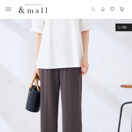
1
/
60