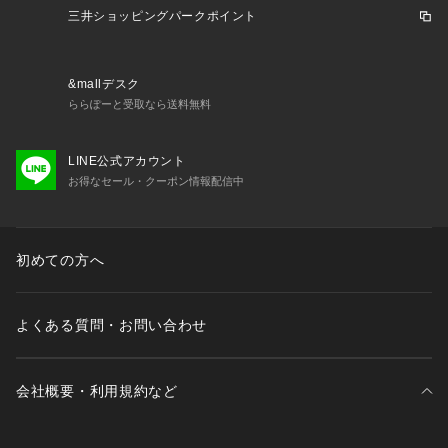
 ■支持率No.1パンツシリーズ
三井ショッピングパークポイント
 ・イージーテーパードパンツ：
K2LGD14049
 ・イージーワイドパンツ：
K2LGD15049
 ・スッキリ見えストレートパンツ：
K2LGD16049
&mallデスク
 ・スッキリ見えワイドパンツ：
K2LGD17049
ららぽーと受取なら送料無料
 ■同素材シリーズ
LINE公式アカウント
 ・ハーフスリーブWジャケット：
K2JGD06089
お得なセール・クーポン情報配信中
 ・アサVネックブラウス：
K2BGD07049
 XXSサイズ：
K3LGD15049
初めての方へ
 -------------------- 
よくある質問・お問い合わせ
着用シーズン
 春：〇 夏：◎ 秋：〇 冬：× 
会社概要・利用規約など
 -------------------- 
 透け感：なし