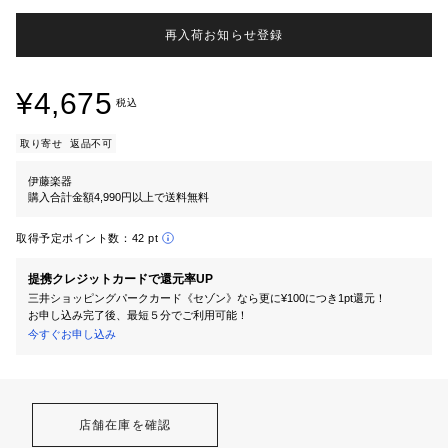
再入荷お知らせ登録
¥4,675
税込
取り寄せ
返品不可
伊藤楽器
購入合計金額4,990円以上で送料無料
取得予定ポイント数：
42 pt
提携クレジットカードで還元率UP
三井ショッピングパークカード《セゾン》なら更に¥100につき1pt還元！
お申し込み完了後、最短５分でご利用可能！
今すぐお申し込み
店舗在庫を確認