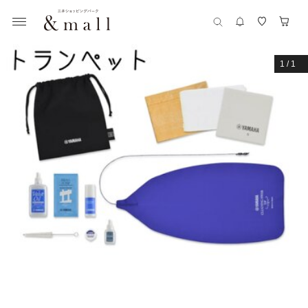
1
/
1