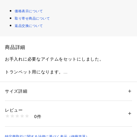
価格表示について
取り寄せ商品について
返品交換について
商品詳細
お手入れに必要なアイテムをセットにしました。

トランペット用になります。

～セット内容～

・バルブオイル　レギュラー

サイズ詳細
性別：
レディース
メンズ
キッズ・ベビー
・チューニングスライドオイル

カテゴリー：
生活雑貨
 ＞ 
楽器
 ＞ 
管楽器
・ポリシングガーゼ　S

レビュー
・マウスピースブラシ　S

商品番号：
3920000000468 
（モール）
0件
・スライドグリス

4957812697750 （ショップ）
・ポリシングクロスDX　S

・クリーニングスワブ　TP

・ブラスソープ　濃縮タイプ

特定商取引に関する法律に基づく表示（伊藤楽器）