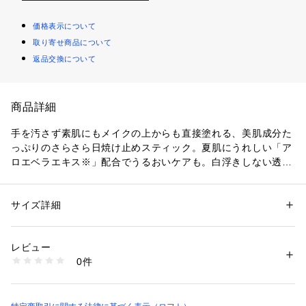
価格表示について
取り寄せ商品について
返品交換について
商品詳細
手を汚さず素肌にもメイクの上からも直接塗れる、美肌成分た
っぷりのさらさら日焼け止めスティック。夏肌にうれしい「ア
ロエベラエキス※」配合でうるおいケアも。白浮きしない透明
色で顔・全身に使え、ひと塗りで猛烈な紫外線から徹底ガー
ド。汗や水に強いウォータープルーフながら、石鹸でかんたん
オフ。※アロエベラ葉エキス(保湿成分)
サイズ詳細
性別：
レディース
メンズ
キッズ・ベビー
カテゴリー：
コスメ・ビューティー
 ＞ 
ボディケア
 ＞ 
日焼け止め（ボディ
用）
レビュー
0件
商品番号：
3680000001032 
（モール）
8806173476473 （ショップ）