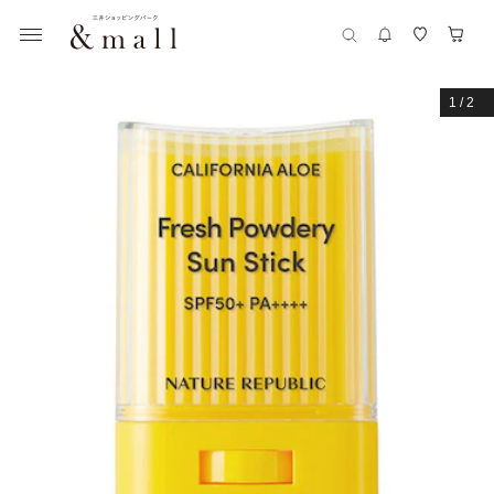
1
/
2