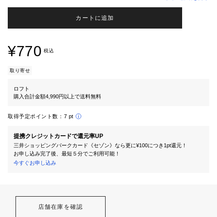
カートに追加
¥770
税込
取り寄せ
ロフト
購入合計金額4,990円以上で送料無料
取得予定ポイント数：
7 pt
提携クレジットカードで還元率UP
三井ショッピングパークカード《セゾン》なら更に¥100につき1pt還元！
お申し込み完了後、最短５分でご利用可能！
今すぐお申し込み
店舗在庫を確認