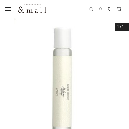
1
/
1