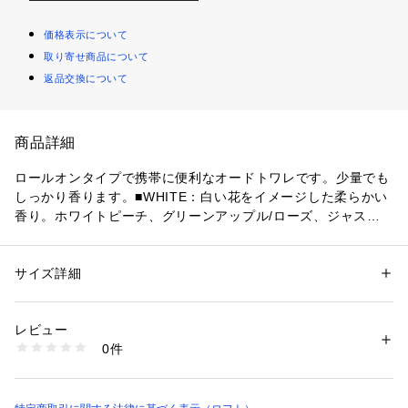
価格表示について
取り寄せ商品について
返品交換について
商品詳細
ロールオンタイプで携帯に便利なオードトワレです。少量でも
しっかり香ります。■WHITE：白い花をイメージした柔らかい
香り。ホワイトピーチ、グリーンアップル/ローズ、ジャスミ
ン/ムスク、アンバー■BLUE：みずみずしく透明感のある香り
アップル、ペア、アプリコット/シクラメン、ローズ、ジャス
ミン/サンダルウッド、アンバー、ムスク■GREEN：花々と柑
サイズ詳細
性別：
レディース
メンズ
キッズ・ベビー
橘系フルーツの爽やかな香りオレンジ、ベルガモット/リリ
カテゴリー：
コスメ・ビューティー
 ＞ 
ポイントメイク
 ＞ 
その他ポイント
メイク
ー、ローズ、ジャスミン、ゼラニウム/アンバー、ムスク
レビュー
0件
商品番号：
3680000000795 
（モール）
4901008313320 （ショップ）