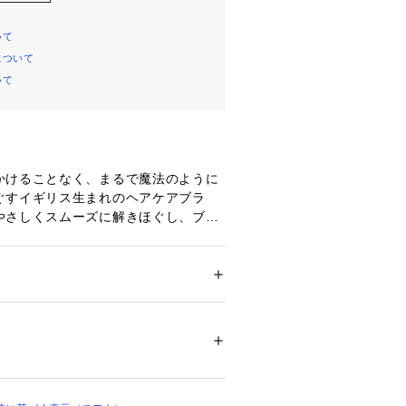
いて
について
いて
かけることなく、まるで魔法のように
ぐすイギリス生まれのヘアケアブラ
やさしくスムーズに解きほぐし、ブラ
の摩擦やダメージを最小限に抑えま
シングに最適です。お子様からご年配
使い頂けます。ブラシ部分がノーマル
メンズ
キッズ・ベビー
かめです。傷んだ髪や細くて繊細な髪
・ビューティー
 ＞ 
美容ケアグッズ
 ＞ 
ヘアケ
けることなくやさしく解きほぐし、ブ
ダメージを最小限に抑えます。
00780 
（モール）
 （ショップ）