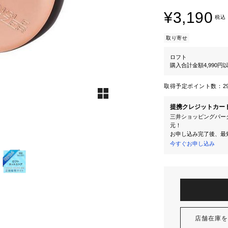
¥3,190
税込
取り寄せ
ロフト
購入合計金額4,990
取得予定ポイント数：
2
提携クレジットカー
三井ショッピングパーク
元！
お申し込み完了後、最
今すぐお申し込み
店舗在庫