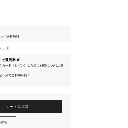
円以上で送料無料
9 pt
ドで還元率UP
カード《セゾン》なら更に¥100につき1pt還
短５分でご利用可能！
カートに追加
を確認