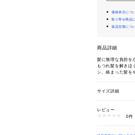
価格表示につ
取り寄せ商品
返品交換につ
商品詳細
髪に無理な負担を
もつれ髪を解きほ
シ。絡まった髪を
ッシングによる髪
す。毎日のブラッ
の方まで幅広くお
サイズ詳細
性別：
レディース
より細く、やわら
カテゴリー：
コスメ
アグッズ
を、無理な力をか
レビュー
ラッシングによる
0件
商品番号：
36800000
4589485747588