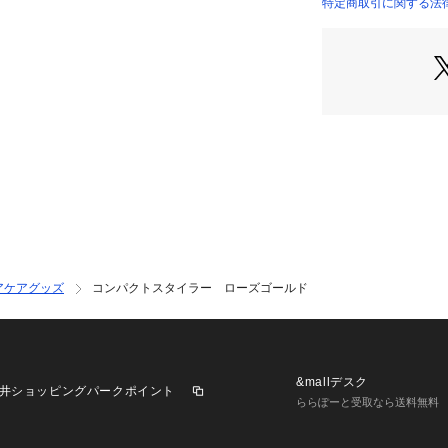
特定商取引に関する法
アケアグッズ
コンパクトスタイラー ローズゴールド
&mallデスク
井ショッピングパークポイント
ららぽーと受取なら送料無料