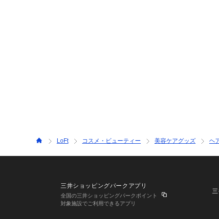
LoFt
コスメ・ビューティー
美容ケアグッズ
ヘ
三井ショッピングパークアプリ
三
全国の三井ショッピングパークポイント
対象施設でご利用できるアプリ