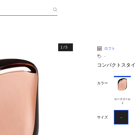
1
/
5
ロフト
‐
コンパクトスタ
カラー
ローズゴール

-
サイズ