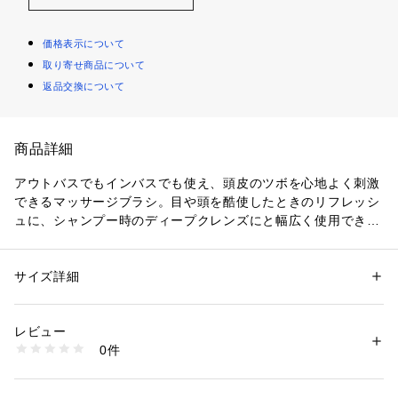
価格表示について
取り寄せ商品について
返品交換について
商品詳細
アウトバスでもインバスでも使え、頭皮のツボを心地よく刺激
できるマッサージブラシ。目や頭を酷使したときのリフレッシ
ュに、シャンプー時のディープクレンズにと幅広く使用できま
す。
サイズ詳細
性別：
レディース
メンズ
キッズ・ベビー
カテゴリー：
コスメ・ビューティー
 ＞ 
美容ケアグッズ
 ＞ 
その他メイクア
ップグッズ
レビュー
0件
商品番号：
3680000000687 
（モール）
4562256997139 （ショップ）