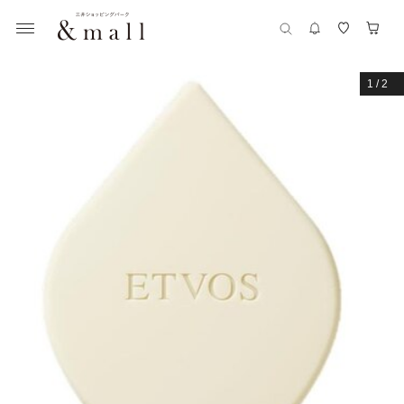
1
/
2