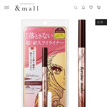
1
/
3