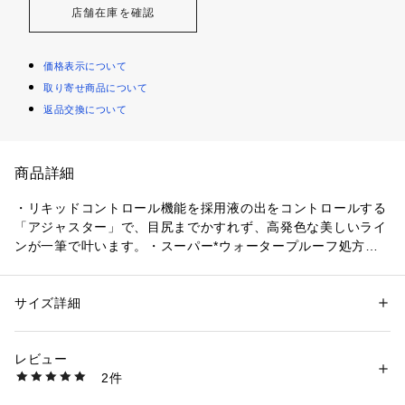
店舗在庫を確認
価格表示について
取り寄せ商品について
返品交換について
商品詳細
・リキッドコントロール機能を採用液の出をコントロールする
「アジャスター」で、目尻までかすれず、高発色な美しいライ
ンが一筆で叶います。・スーパー*ウォータープルーフ処方
涙・汗・皮脂・こすれに強く、美しいラインを長時間キープし
ます。・筆先0.1mm。こだわりの極細筆絶妙なコシのある毛筆
だから細部まで狙い通り。色のパフォーマンスを最大化するこ
サイズ詳細
性別：
レディース
メンズ
キッズ・ベビー
だわりの設計。・ピタッと密着。濃密＆高発色ピタッと定着
カテゴリー：
コスメ・ビューティー
 ＞ 
ポイントメイク
 ＞ 
アイライナー
し、ワンストロークで色ムラのない濃密＆高発色なラインが描
レビュー
けます。・速乾タイプメイク中のよれ、にじみ、まばたきにも
商品番号：
3680000000172 
（モール）
2件
負けません。・お湯でオフにじみに強いのに、お湯でのオフが
4901433038140 （ショップ）
可能。落ちにくく感じる場合は洗顔料(石けん等)をご使用くだ