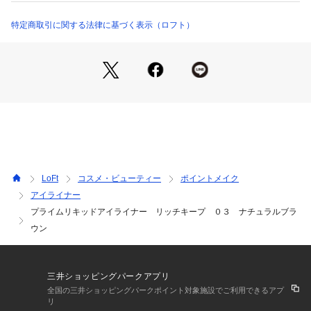
さい。■03ナチュラルブラウンほんのり赤み明るめブラウン。*
ヒロインメイク筆ペンライナー内で。
特定商取引に関する法律に基づく表示（ロフト）
LoFt
コスメ・ビューティー
ポイントメイク
アイライナー
プライムリキッドアイライナー リッチキープ ０３ ナチュラルブラ
ウン
三井ショッピングパークアプリ
全国の三井ショッピングパークポイント対象施設でご利用できるアプ
リ