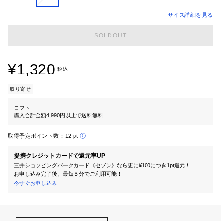
サイズ詳細を見る
SOLDOUT
¥1,320
税込
取り寄せ
ロフト
購入合計金額4,990円以上で送料無料
取得予定ポイント数：
12 pt
提携クレジットカードで還元率UP
三井ショッピングパークカード《セゾン》なら更に¥100につき1pt還元！
お申し込み完了後、最短５分でご利用可能！
今すぐお申し込み