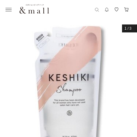
1
/
3