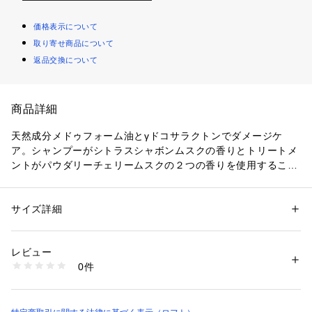
価格表示について
取り寄せ商品について
返品交換について
商品詳細
天然成分メドゥフォーム油とγドコサラクトンでダメージケ
ア。シャンプーがシトラスシャボンムスクの香りとトリートメ
ントがパウダリーチェリームスクの２つの香りを使用すること
でやわらかいフローラルの香りが持続します。ヘアカラーやパ
ーマでダメージを受けた髪を補修し、ごわつき・パサつきを抑
え、やわらかくまとまりのある髪に導くためのシャンプーで
サイズ詳細
性別：
レディース
メンズ
キッズ・ベビー
す。
カテゴリー：
コスメ・ビューティー
 ＞ 
ヘアケア
 ＞ 
シャンプー
レビュー
商品番号：
3680000000074 
（モール）
0件
4580025410047 （ショップ）