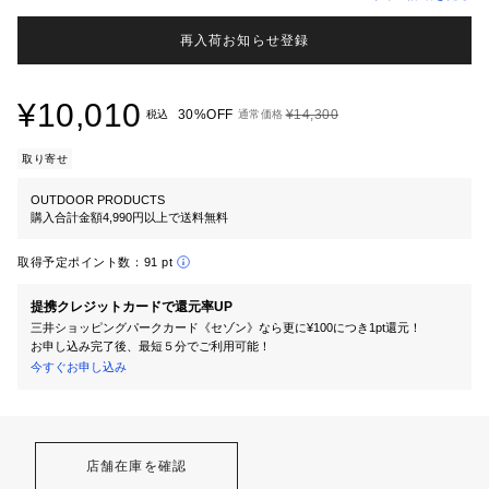
再入荷お知らせ登録
¥10,010
30%OFF
¥14,300
税込
通常価格
取り寄せ
OUTDOOR PRODUCTS
購入合計金額4,990円以上で送料無料
取得予定ポイント数：
91 pt
提携クレジットカードで還元率UP
三井ショッピングパークカード《セゾン》なら更に¥100につき1pt還元！
お申し込み完了後、最短５分でご利用可能！
今すぐお申し込み
店舗在庫を確認