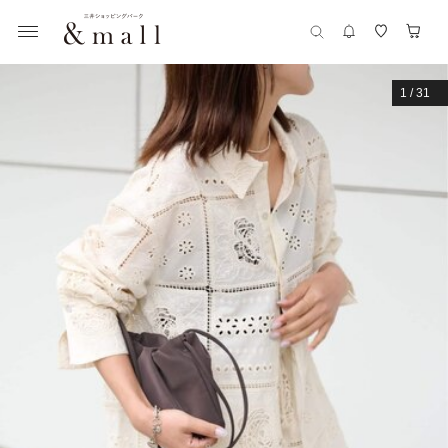
1
/
31