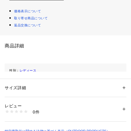
価格表示について
取り寄せ商品について
返品交換について
商品詳細
性別：
レディース
カテゴリー：
ファッション
 ＞ 
トップス
 ＞ 
シャツ・ブラウス
素材：本体:綿100%
生産国：中国
サイズ詳細
洗濯：本体:手洗い可能
※詳しい洗濯方法については、商品の品質表示タグをご覧ください
商品番号：
3660300001274 
（モール）
26050075000110 （ショップ）
レビュー
0件