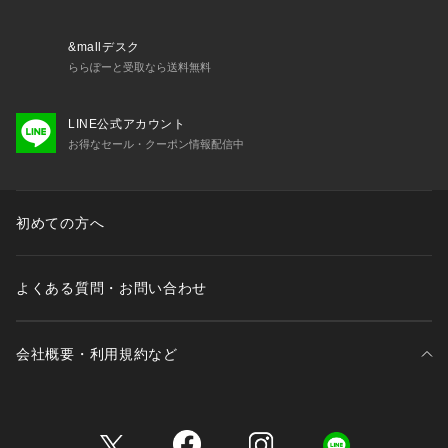
&mallデスク
ららぽーと受取なら送料無料
LINE公式アカウント
お得なセール・クーポン情報配信中
■ OUTDOOR PRODUCTS Usual Things
いつもの日常で使える、ちょっと特別なもの。
クリエイティブディレクター
初めての方へ
染谷 真太郎 - SHINTARO SOMEYA
2001年にシンゾーンを設立し、「デニムに合う上品なカジュ
よくある質問・お問い合わせ
アル」をコンセプトに掲げるセレクトショップ〈Shinzone〉
のクリエイティブディレクターを20年務めたのちに2021年にC
INCHを設立。
会社概要・利用規約など
「自分たちが信じる“確かなこと”だけをお届けする」ことをコ
ンセプトに、 ブランド戦略やトータルプロデューサーとし
て、コンセプト構築からコンサルティングなど幅広い分野で活
三井不動産が展開する商業施設一覧
動している。