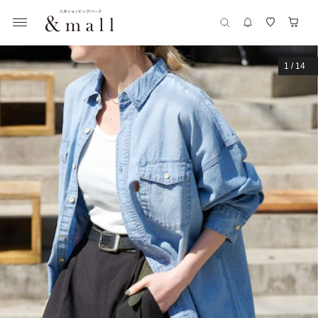
1
/
14