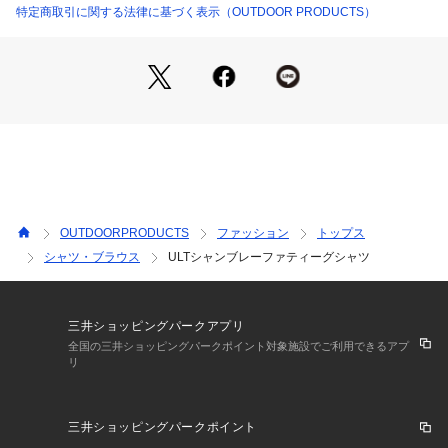
特定商取引に関する法律に基づく表示（OUTDOOR PRODUCTS）
リペアは、儚く散らしていますので、探してみてください○
■ OUTDOOR PRODUCTS Usual Things
いつもの日常で使える、ちょっと特別なもの。
クリエイティブディレクター
染谷 真太郎 - SHINTARO SOMEYA
OUTDOORPRODUCTS
ファッション
トップス
2001年にシンゾーンを設立し、「デニムに合う上品なカジュ
シャツ・ブラウス
ULTシャンブレーファティーグシャツ
アル」をコンセプトに掲げるセレクトショップ〈Shinzone〉
のクリエイティブディレクターを20年務めたのちに2021年にC
INCHを設立。
「自分たちが信じる“確かなこと”だけをお届けする」ことをコ
三井ショッピングパークアプリ
ンセプトに、 ブランド戦略やトータルプロデューサーとし
全国の三井ショッピングパークポイント対象施設でご利用できるアプ
リ
て、コンセプト構築からコンサルティングなど幅広い分野で活
動している。
三井ショッピングパークポイント