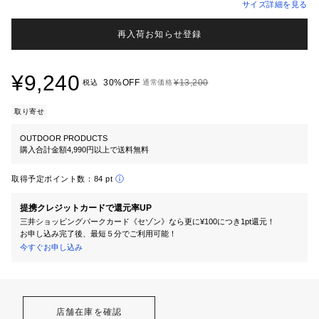
サイズ詳細を見る
再入荷お知らせ登録
¥9,240
30%OFF
¥13,200
税込
通常価格
取り寄せ
OUTDOOR PRODUCTS
購入合計金額4,990円以上で送料無料
取得予定ポイント数：
84 pt
提携クレジットカードで還元率UP
三井ショッピングパークカード《セゾン》なら更に¥100につき1pt還元！
お申し込み完了後、最短５分でご利用可能！
今すぐお申し込み
店舗在庫を確認