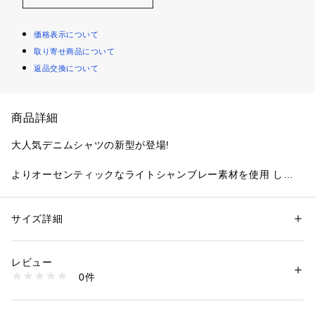
価格表示について
取り寄せ商品について
返品交換について
商品詳細
大人気デニムシャツの新型が登場!
よりオーセンティックなライトシャンブレー素材を使用 して
います。
古着をベースに、足し引きして今っぽさを出しました!
サイズ詳細
性別：
レディース
カテゴリー：
ファッション
 ＞ 
トップス
 ＞ 
シャツ・ブラウス
素材：本体:綿100% 刺繍糸:ポリエステル100%
ウォッシュと加工、細やかなリペア等を加え
生産国：中国
レビュー
初めからビンテージな雰囲気に仕上がっています 。
洗濯：本体:洗濯機洗い（弱）、色ムラ加工、特殊加工、機械刺繍・手刺
0件
繍
※詳しい洗濯方法については、商品の品質表示タグをご覧ください
軽いのでインナーとして着用いただけ、Wデニムルックで春を
商品番号：
3660300001249 
（モール）
お迎えください。
26050074702010 （ショップ）