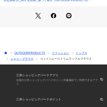
特定商取引に関する法律に基づく表示（OUTDOOR PRODUCTS）
■ OUTDOOR PRODUCTS Usual Things
いつもの日常で使える、ちょっと特別なもの。
クリエイティブディレクター
染谷 真太郎 - SHINTARO SOMEYA
OUTDOORPRODUCTS
ファッション
トップス
2001年にシンゾーンを設立し、「デニムに合う上品なカジュ
シャツ・ブラウス
コットンレーストリムラッフルブラウス
アル」をコンセプトに掲げるセレクトショップ〈Shinzone〉
のクリエイティブディレクターを20年務めたのちに2021年にC
INCHを設立。
「自分たちが信じる“確かなこと”だけをお届けする」ことをコ
三井ショッピングパークアプリ
ンセプトに、 ブランド戦略やトータルプロデューサーとし
全国の三井ショッピングパークポイント対象施設でご利用できるアプ
リ
て、コンセプト構築からコンサルティングなど幅広い分野で活
動している。
三井ショッピングパークポイント