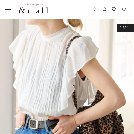
1
/
34