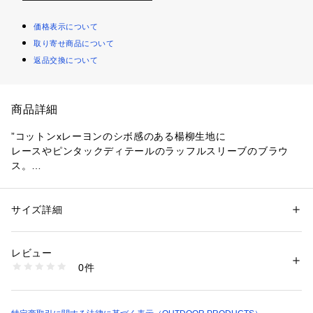
価格表示について
取り寄せ商品について
返品交換について
商品詳細
”コットンxレーヨンのシボ感のある楊柳生地に
レースやピンタックディテールのラッフルスリーブのブラウ
ス。
レース使いとディテールで古着のようなヴィンテージ感のある
仕上がりにこだわりました。トレンドでもある甘さをとりい
れ、
サイズ詳細
性別：
レディース
OUTDOORPRODUCTSのアイコンでもあるデニムやバックパ
カテゴリー：
ファッション
 ＞ 
トップス
 ＞ 
シャツ・ブラウス
素材：本体:綿57%、レーヨン43% レース:綿100%
ックなどとのスタイリングがおすすめ!
生産国：インド
レビュー
”
洗濯：本体:手洗い可能、製品洗い、インド製品（全般）、レーヨン・キ
0件
ュプラ製品、縫目開き・目寄れ、楊柳
※詳しい洗濯方法については、商品の品質表示タグをご覧ください
商品番号：
3660300001219 
（モール）
26051074800010 （ショップ）