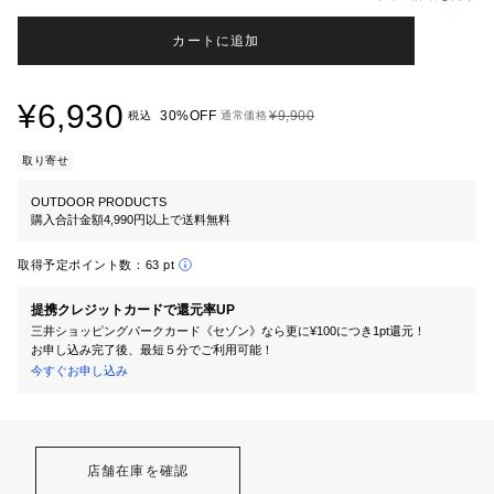
カートに追加
¥6,930
30%OFF
¥9,900
税込
通常価格
取り寄せ
OUTDOOR PRODUCTS
購入合計金額4,990円以上で送料無料
取得予定ポイント数：
63 pt
提携クレジットカードで還元率UP
三井ショッピングパークカード《セゾン》なら更に¥100につき1pt還元！
お申し込み完了後、最短５分でご利用可能！
今すぐお申し込み
店舗在庫を確認