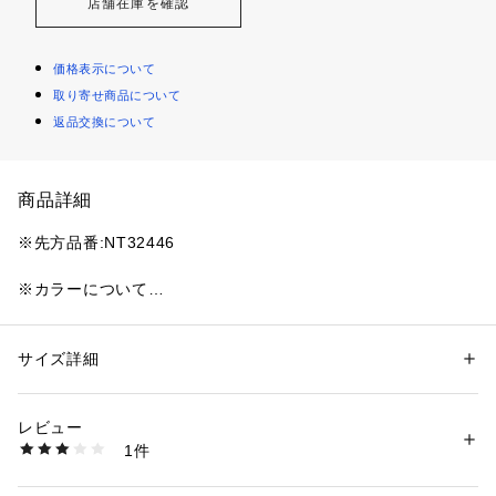
店舗在庫を確認
価格表示について
取り寄せ商品について
返品交換について
商品詳細
※先方品番:NT32446
※カラーについて
弊社販売カラー名:メーカーカラー名
ホワイト(010):W2 ホワイト
ネイビー(040):UN アーバンネイビー
サイズ詳細
性別：
レディース
カテゴリー：
ファッション
 ＞ 
トップス
 ＞ 
Tシャツ・カットソー
素材：本体:ポリエステル73%、綿27%
※サイズについて
レビュー
弊社販売サイズ:メーカーサイズ
洗濯：本体:洗濯機洗い（弱）
1件
M(803):M
※詳しい洗濯方法については、商品の品質表示タグをご覧ください
商品番号：
3660100017033 
（モール）
26070913000820 （ショップ）