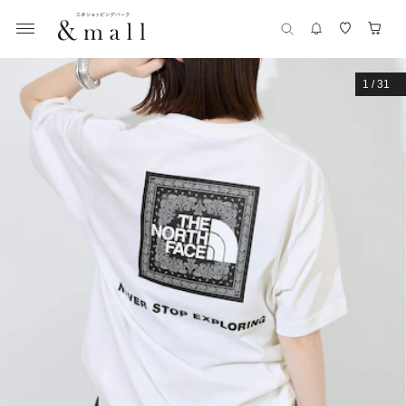
1
/
31