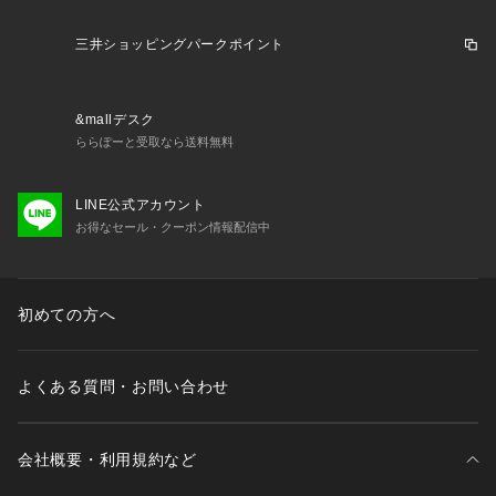
インサイエンス''の理念は、幾人かの経営者に受け継がれ、い
まもブランドの根底に息づいています。
三井ショッピングパークポイント
※生産国について
こちらの商品は生産の都合上、生産国が複数ございます。
&mallデスク
ご注文時の生産国のご指定は承っておりません。予めご了承下
ららぽーと受取なら送料無料
さいませ。
ホワイト、ネイビー:中国・カンボジア
LINE公式アカウント
※こちらの商品は、SLOBE IENAでの取り扱いになります。
お得なセール・クーポン情報配信中
直接店舗へお問い合わせの際はSLOBE IENA店舗へお願い致し
ます。
初めての方へ
※照明の関係により、実際よりも色味が違って見える場合があ
ります。
またパソコン・スマートフォンなどの環境により、若干製品と
よくある質問・お問い合わせ
画像のカラーが異なる場合もございます。
予めご了承ください。
※商品の色味は、商品アップ画像をご参照ください。
会社概要・利用規約など