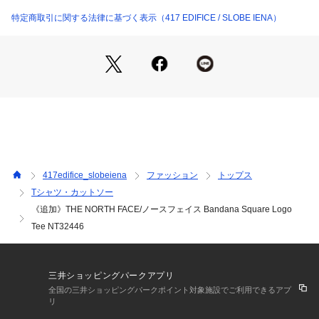
【2026SS】
SLOBE IENA
特定商取引に関する法律に基づく表示（417 EDIFICE / SLOBE IENA）
大好評につき追加生産が決定しました!
※旧品番25070913000310の追加商品です。
※若干の仕様変更がある場合もございます。
速乾性のあるリサイクルポリエステルと
風合いのよいコットンを混紡した、ニット素材の半袖Tシャ
ツ。
コットンライクな生地で、しなやかな着心地です。
バンダナをイメージした地紋のスクエアロゴを背面に配置して
417edifice_slobeiena
ファッション
トップス
います。
Tシャツ・カットソー
《追加》THE NORTH FACE/ノースフェイス Bandana Square Logo
【THE NORTH FACE/ノースフェイス】
1968年にサンフランシスコで産声を上げたTHE NORTH FAC
Tee NT32446
Eは、当初小さなメーカーでしたが、まもなく発売した高品質
なスリーピングバッグにより高い信頼を獲得しました。以降、
スリーピングバッグやウェア、テント、バッグなどの製品づく
三井ショッピングパークアプリ
りを通して、アウトドアの限界点を高め、「自然を模倣するの
全国の三井ショッピングパークポイント対象施設でご利用できるアプ
ではなく、自然に存在する複数の原理感の相互作用を調整し、
リ
これまでにない新しい機能を引き出す」 フラーが唱えた''デザ