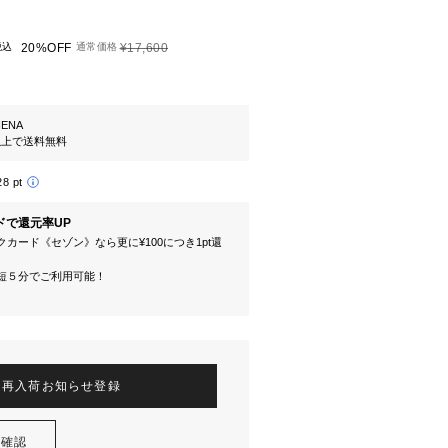
税込
20%OFF
通常価格
¥17,600
 IENA
円以上で送料無料
28 pt
ドで還元率UP
カード《セゾン》なら更に¥100につき1pt還
短５分でご利用可能！
再入荷お知らせ登録
を確認