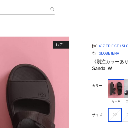
1
/
71
417 EDIFICE / SL
SLOBE IENA
《別注カラーあり/追
Sandal W
カラー
カーキ
22
サイズ