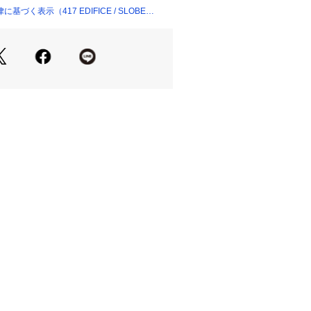
づく表示（417 EDIFICE / SLOBE
ラック》の追加生産が決定しました!
BE別注カラーの《カーキ》をご用意致
01710、24093913005810、24093
093913000410の追加商品です。
がある場合もございます。
26093913004420よりお買い求め
 GOLDEN GLOW から、SLOBE別
のDENSE SMOKEというダークカー
カラーのBLACK。
 IENAでしか買えない限定カラーです。
SE SMOKE