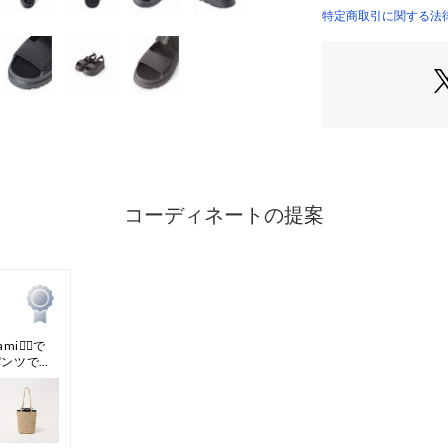
250:US8
特定商取引に関する法律に基
IENA）
【2026SS】
SLOBE IENA
大好評につき《ブ
加えて新色でSLO
しました!
※旧品番240939130
913005910、25
※若干の仕様変更
※《ブラック》は品番
頂けます。
UGGの大人気モデル
注カラーが登場!
カラー展開は、別注
キカラーと定番人気
カーキはSLOBE
【別注カラー】DEN