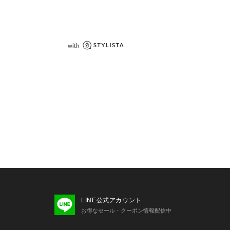
クカーキは絶妙なニュアンスカラーが
こなれ感のあるカラーリングは
すぎす、スタイリングの幅が広がりま
調節可能な超軽量サンダルGoldenGl
ウ)。
性に優れたサトウキビ由来のEVAを採
雨の日も活躍してくれます。
ットフォームソールとグリップ力のあ
仕上げたサンダルは、
ルとホールド感によって履き心地も抜
カ西海岸で設立されたUGGは、カリフ
アイコニックなクラシックブーツで知
LINE公式アカウント
ライフスタイルブランドです。
お得なセール・クーポン情報配信中
、そしてクラシックブーツの時代に左