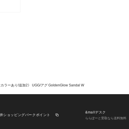
別注カラーのダー
ポイント。
重くなりすぎず、
スポーティになり
す。
【ポイント】
面ファスナー仕様で
ow(ゴールデングロ
反発性とサポート
用し、晴れの日も
ラグを備えたプラ
るフットベッドで
安定感のあるソー
ラーあり/追加2》 UGG/アグ GoldenGlow Sandal W
群。
【UGG/アグ】
1978年、アメリ
ォルニアの伝統と
&mallデスク
井ショッピングパークポイント
られるグローバル
ららぽーと受取なら送料無料
ブランド発祥の地