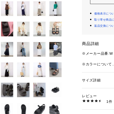
価格表示につ
取り寄せ商品
返品交換につ
商品詳細
※メーカー品番:W GO
※カラーについて
弊社販売カラー:
ブラック (001):BL
カーキ(036):DEN
サイズ詳細
性別：
レディース
カテゴリー：
シュー
※サイズについて
生産国：ベトナム
レビュー
弊社販売サイズ:
商品番号：
36601000
1件
220:US5
26093913000710
230:US6
240:US7