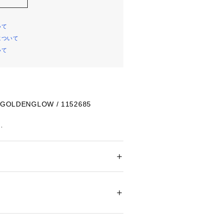
いて
について
いて
LDENGLOW / 1152685
メーカーカラー
ACK
SESMOKE
ズ
 ＞ 
サンダル
メーカーサイズ
16188 
（モール）
 （ショップ）