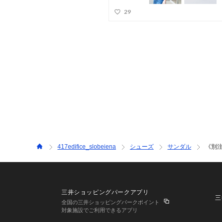
417edifice_slobeiena
シューズ
サンダル
《別注カ
三井ショッピングパークアプリ
三
全国の三井ショッピングパークポイント
対象施設でご利用できるアプリ