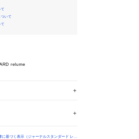
いて
について
いて
ARD relume
が華やかなストライプブラウス
ライプ柄ですっきりとした印象。
替えになっていることで、
ション
 ＞ 
トップス
 ＞ 
シャツ・ブラウス
セルロース)85%、ナイロン15%
ながらも着こなしにメリハリが生まれ
可能、モノフィラメント交織
んわり自然に隠れるのも嬉しい。
ついては、商品の品質表示タグをご覧くださ
イベートでも活躍する1枚です。
16590 
（モール）
 （ショップ）
ては、商品についている品質表示でご
律に基づく表示（ジャーナルスタンダード レリ