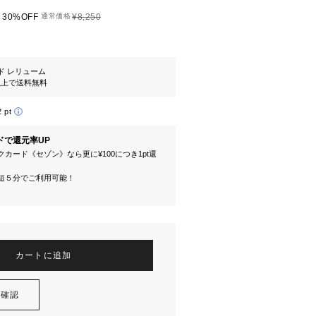
30%OFF
通常価格
¥8,250
ド レリューム
円以上で送料無料
2 pt
ドで還元率UP
カード《セゾン》なら更に¥100につき1pt還
短５分でご利用可能！
カートに追加
を確認