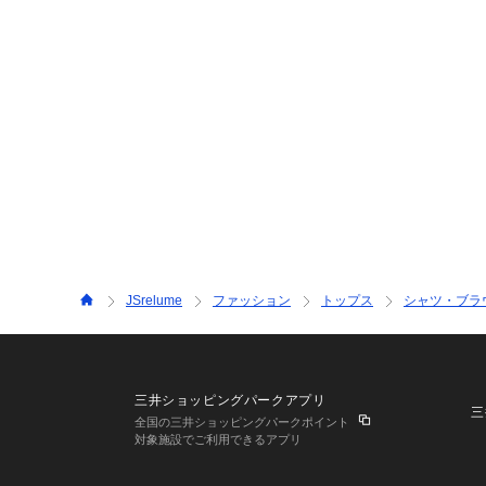
JSrelume
ファッション
トップス
シャツ・ブラ
三井ショッピングパークアプリ
三
全国の三井ショッピングパークポイント
対象施設でご利用できるアプリ