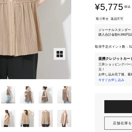
¥5,775
税込
取り寄せ
返品不可
ジャーナルスタンダー
購入合計金額4,990
取得予定ポイント数：
5
提携クレジットカー
三井ショッピングパーク
元！
お申し込み完了後、最
今すぐお申し込み
店舗在庫