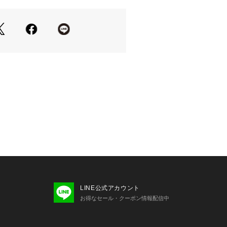
メント】
:普通/普段サイズ:S,M/着用サイズ:FRE
トが隠れて安心感があります。
らかな弾力があります。
着られるのにきちんと見えします。
の感想です
LINE公式アカウント
り、実際よりも色味が違って見える場
お得なセール・クーポン情報配信中
マートフォンなどの環境により、若干