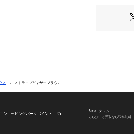
確認ください。
ューム）
**********************
透け感:ややあり
裏地:なし
伸縮性:なし
光沢感:なし
生地の厚さ:薄手
**********************
【スタッフ着用コ
《スタッフN》
身長:157cm/体型
E
ウス
ストライプギャザーブラウス
サイズ感:ウエス
素材感:薄手で柔
着心地:ゆったり
※あくまでも個人
**********************
&mallデスク
井ショッピングパークポイント
※照明の関係によ
ららぽーと受取なら送料無料
合があります。
またパソコン・ス