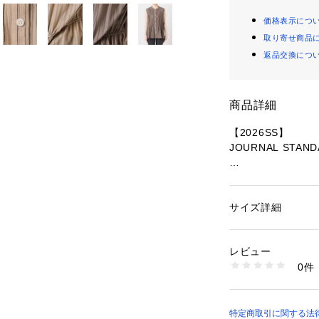
価格表示につ
取り寄せ商品
返品交換につ
商品詳細
【2026SS】
JOURNAL STAND
◆細かなギャザー
ノーカラーとスト
サイズ詳細
性別：
レディース
部分的に段の切り
カテゴリー：
ファッ
素材：本体:再生繊維(
ニュアンスカラー
生産国：中国
レビュー
ます。
洗濯：本体:手洗い
0件
ウエスト周りがふ
※詳しい洗濯方法に
い
オフィスでもプラ
商品番号：
36600000
26051462940020
※取り扱いについ
特定商取引に関する法