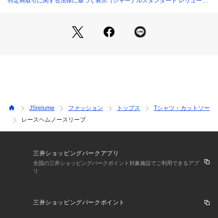
特定商取引に関する法律に基づく表示（ジャーナルスタンダード レリュー
す。
ム）
シンプルになりがちな夏のスタイリングにプラス1アイテムと
してお勧めです。
同シリーズで下記品番のご用意もございます。
レースヘムTEE(品番:26070462837020)
※身丈採寸方法について
首の横の付け根(サイドネックポイント)から裾までの長さ(リブ
含む)
JSrelume
ファッション
トップス
Tシャツ・カットソー
レースヘムノースリーブ
※カラーによって取り扱いが異なります。
※取り扱いについては、商品についている品質表示でご確認く
ださい。
三井ショッピングパークアプリ
**********************
全国の三井ショッピングパークポイント対象施設でご利用できるアプ
リ
透け感:レース部分のみあり
裏地:なし
伸縮性:あり
三井ショッピングパークポイント
光沢感:なし・あり
生地の厚さ:やや薄手~普通