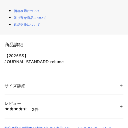
価格表示について
取り寄せ商品について
返品交換について
商品詳細
【2026SS】
JOURNAL STANDARD relume
◆着回し力抜群のデザインカットソーのノースリーブバージョ
ンが登場
サイズ詳細
性別：
レディース
程よい厚みで透けない、キレイめなコットン100%のノースリ
カテゴリー：
ファッション
 ＞ 
トップス
 ＞ 
Tシャツ・カットソー
素材：本体:コットン100% レース:ナイロン100%
ーブに
生産国：中国
レビュー
広幅レースがついたトレンド感ある1枚。
洗濯：本体:手洗い可能、製品洗い、レース製品（アイロン禁止）、色あ
2件
せ、色落ち
※詳しい洗濯方法については、商品の品質表示タグをご覧ください
1枚でそのまま着られて、程よい裾フレア感で着映えするので
商品番号：
3660000016551 
（モール）
薄着の季節に活躍します。
26070462874020 （ショップ）
シャツやカーディガン等のインナーとしても着用いただけま