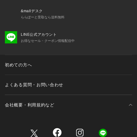
**********************
【スタッフ着用コメント】
&mallデスク
《スタッフN》
ららぽーと受取なら送料無料
身長:157cm/体型:普通/普段サイズ:S,M/着用サイズ:FREE
サイズ感:レース部分含めると、ヒップが隠れる着丈で安心感
LINE公式アカウント
があります。身幅自体もゆとりがあります。
お得なセール・クーポン情報配信中
素材感:綿素材で柔らかくて着心地が良かったです。
着心地:裾が広くてボディラインが隠れるので気負わずリラッ
クスして着られます。
**********************
初めての方へ
※照明の関係により、実際よりも色味が違って見える場合があ
ります。
またパソコン・スマートフォンなどの環境により、若干製品と
よくある質問・お問い合わせ
画像のカラーが異なる場合もございます。
※商品の色味は、商品アップ画像をご参照ください。
会社概要・利用規約など
三井不動産が展開する商業施設一覧