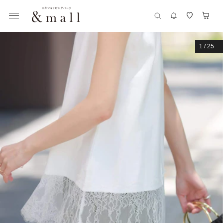
1
/
25