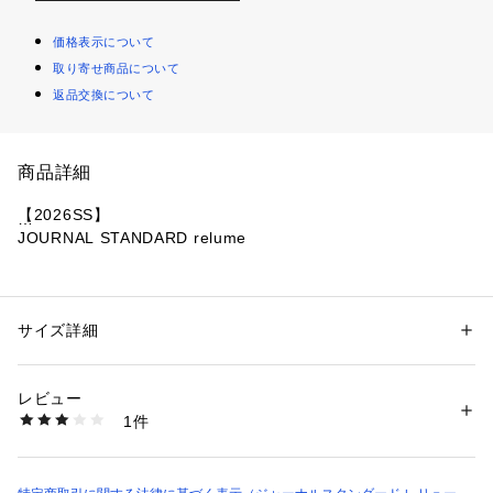
価格表示について
取り寄せ商品について
返品交換について
商品詳細
【2026SS】
JOURNAL STANDARD relume
たくさんのリクエストありがとうございます!!
大好評につき追加生産決定!
※旧品番:25080462850120、26080462838020の追加商品で
サイズ詳細
性別：
レディース
す。
カテゴリー：
ファッション
 ＞ 
トップス
 ＞ 
パーカー
素材：本体:レーヨン81%、ポリエステル19% リブ:レーヨン62%、ナイロ
※若干の仕様変更がある場合もございます。
ン23%、ポリエステル15%
レビュー
※旧品番はすでに店舗に入荷している品番と、今後入荷予定の
生産国：中国
1件
品番を混在して掲載しております。
洗濯：本体:手洗い可能、引っ掛かり　特性、デリケート製品（薄手の製
品・シルクなど）、逆開ファスナー
在庫数等は店舗にお問い合わせ下さいませ。
※詳しい洗濯方法については、商品の品質表示タグをご覧ください
商品番号：
3660000016412 
（モール）
◆大好評のニットフーディが待望の再入荷!
26080462838120 （ショップ）