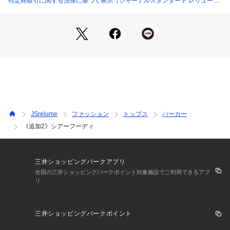
特定商取引に関する法律に基づく表示（ジャーナルスタンダード レリュー
ム）
さらっとした程よいシアー感のニットフーディ。
ハイゲージなのでとても柔らかく軽い着心地。
1枚ではもちろん、ジャケットとレイヤードさせるのもおすす
め◎
薄手なので夏場は冷房対策や日除けとしてもお使いいただけま
す。
トレンド感のあるダブルジップデザインがポイントになり、
ジップの開け方で色々なボトムスとバランス良く着ていただけ
る1枚です。
JSrelume
ファッション
トップス
パーカー
《追加2》シアーフーディ
※身丈採寸方法について
首の横の付け根(サイドネックポイント)から裾までの長さ(リブ
含む)
三井ショッピングパークアプリ
※取り扱いについては、商品についている品質表示でご確認く
全国の三井ショッピングパークポイント対象施設でご利用できるアプ
リ
ださい。
**********************
三井ショッピングパークポイント
透け感:ややあり
裏地:なし