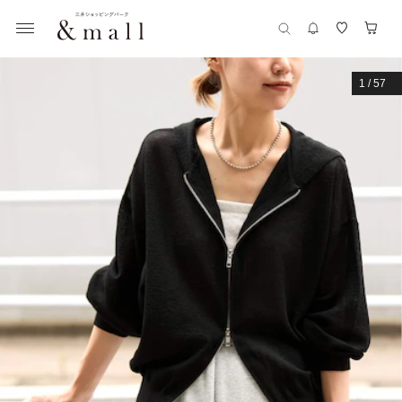
1
/
57