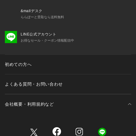
ポケット:あり
伸縮性:あり
&mallデスク
光沢感:なし
ららぽーと受取なら送料無料
生地の厚さ:やや薄手
**********************
LINE公式アカウント
【スタッフ着用コメント】
お得なセール・クーポン情報配信中
《スタッフM》
身長:160cm/体型:普通/普段サイズ:M/着用サイズ:FREE
サイズ感:身幅は程よくゆとりがありました。着丈はややコン
パクトです。
初めての方へ
素材感:やや透け感のあるニット素材。さらっとしています。
着心地:とても軽い着心地でした。薄手なのでレイヤードもし
やすくオールシーズン使えそう。
よくある質問・お問い合わせ
**********************
※照明の関係により、実際よりも色味が違って見える場合があ
会社概要・利用規約など
ります。
またパソコン・スマートフォンなどの環境により、若干製品と
画像のカラーが異なる場合もございます。
三井不動産が展開する商業施設一覧
※商品の色味は、商品アップ画像をご参照ください。