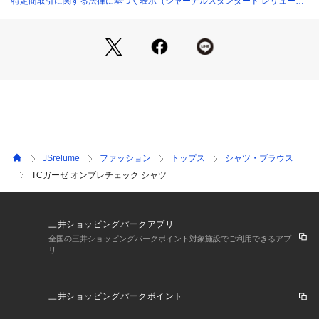
特定商取引に関する法律に基づく表示（ジャーナルスタンダード レリュー
野暮ったくならないトレンドのボックスシルエットで、Tシャ
ム）
ツの上からバサッと羽織るだけでサマになる計算されたバラン
スです。
■素材
春夏シーズンに最適な、ポリエステル×コットンの「ガーゼメ
ッシュ生地」を採用。
ガーゼ組織ならではのふんわりとした柔らかな風合いと、風が
スッと抜ける抜群の通気性が魅力です。
独特のよれ感がオンブレチェックの柄と相まって、新鮮で奥行
JSrelume
ファッション
トップス
シャツ・ブラウス
きのある表情を生み出しています。
TCガーゼ オンブレチェック シャツ
非常に軽快な着心地で、真夏の日差し除けや冷房対策のライト
アウターとしても大活躍間違いなしの一着です。
■コーディネート
三井ショッピングパークアプリ
インナーには無地の白Tシャツやタンクトップを合わせ、フロ
全国の三井ショッピングパークポイント対象施設でご利用できるアプ
リ
ントボタンを開けてラフに羽織るグランジライクなスタイリン
グがおすすめ。
ボトムスは色落ちしたワイドデニムやカーゴパンツ、夏本番に
三井ショッピングパークポイント
はショーツと合わせたリラックススタイルにも相性抜群です。