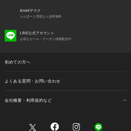
※裾の断ち切り(カットオフ)仕様について
本製品はデザインの特性上、裾部分をあえて切りっぱなしの状
&mallデスク
態で仕上げております。
ららぽーと受取なら送料無料
着用やお洗濯を繰り返すことで自然な「ほつれ」が生じます
が、着込むほどに増していくヴィンテージライクな経年変化
LINE公式アカウント
(味わい)としてお楽しみください。
お得なセール・クーポン情報配信中
■シャツに合わせるインナーは下記がおすすめです。
・26071464012020
汗ジミ防止 USコットン ポケットTシャツ
初めての方へ
・26071464963020
プレーティング 汗ジミ防止 Tシャツ
・26071464704020
よくある質問・お問い合わせ
コントラスト クルーネック ポンチTシャツ
・26071464556010
ヴァリアス ガーメントダイ タンクトップ
会社概要・利用規約など
・26071464556110
《追加》ヴァリアス ガーメントダイ タンクトップ
**********************
三井不動産が展開する商業施設一覧
裏地:なし
伸縮性:なし