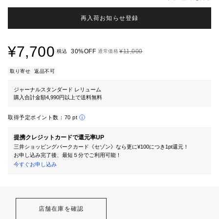
再入荷お知らせ登録
¥7,700
30%OFF
¥11,000
税込
通常価格
取り寄せ
返品不可
ジャーナルスタンダード レリューム
購入合計金額4,990円以上で送料無料
取得予定ポイント数：
70 pt
提携クレジットカードで還元率UP
三井ショッピングパークカード《セゾン》なら更に¥100につき1pt還元！
お申し込み完了後、最短５分でご利用可能！
今すぐお申し込み
店舗在庫を確認