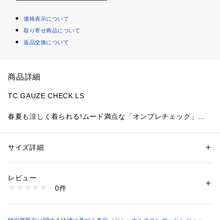
価格表示について
取り寄せ商品について
返品交換について
商品詳細
TC GAUZE CHECK LS
春夏も涼しく着られる!ムード満点な「オンブレチェック」の
ガーゼシャツが登場。
■デザイン
サイズ詳細
性別：
メンズ
アメカジやグランジファッションの定番として根強い人気を誇
カテゴリー：
ファッション
 ＞ 
トップス
 ＞ 
シャツ・ブラウス
素材：本体:ポリエステル65%、綿35%
るオンブレチェック柄を落とし込んだオープンカラーシャツ。
生産国：中国
レビュー
最大のポイントは、裾にあしらわれた「カットオフ仕様」で
洗濯：本体:手洗い可能、毛羽立ち・毛玉、色落ち、縫目開き・目寄れ、
0件
す。あえてラフなほつれ感を出すことで、ヴィンテージライク
製品洗い
※詳しい洗濯方法については、商品の品質表示タグをご覧ください
でこなれた印象をプラスしています。
商品番号：
3660000016390 
（モール）
身幅やアームホールにはたっぷりとゆとりを持たせつつ、着丈
26050464200010 （ショップ）
はスッキリと短めに設定。