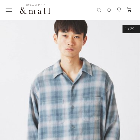
1
/
29