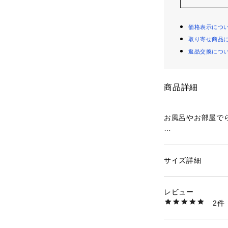
価格表示につ
取り寄せ商品
返品交換につ
商品詳細
お風呂やお部屋で
お風呂でシャワー
えお着替え
サイズ詳細
性別：
キッズ・ベビ
カテゴリー：
ベビー
ケア用品
素材：●サイズ(約・㎜)
レビュー
●お出かけにも持
　※ふくらませ方に
2件
商品番号：
36000000
　空気を抜くとコ
241397700 （ショ