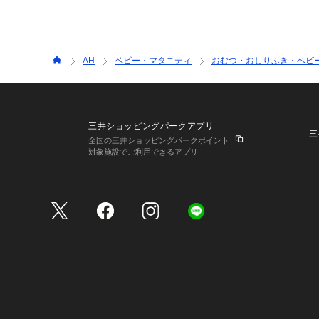
AH
ベビー・マタニティ
おむつ・おしりふき・ベビ
三井ショッピングパークアプリ
三
全国の三井ショッピングパークポイント
対象施設でご利用できるアプリ
三井不動産が展開する商
サイトのご利用上の注