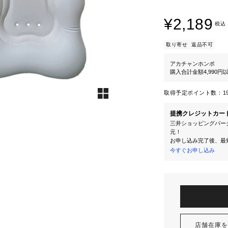
¥2,189
税込
取り寄せ
返品不可
アカチャンホンポ
購入合計金額4,990
取得予定ポイント数：
1
提携クレジットカー
三井ショッピングパーク
元！
お申し込み完了後、最
今すぐお申し込み
店舗在庫