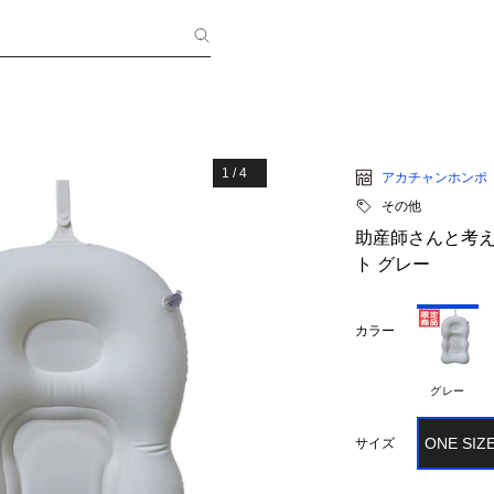
1
/
4
アカチャンホンポ
その他
助産師さんと考え
ト グレー
カラー
グレー
ONE SIZ
サイズ