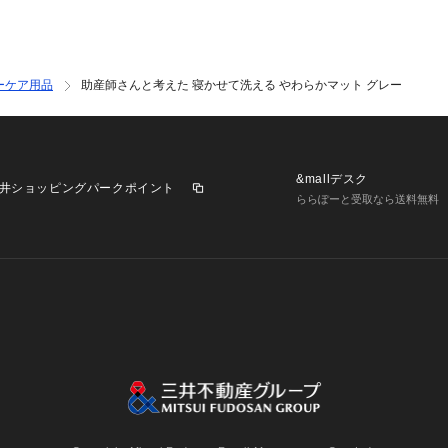
ーケア用品
助産師さんと考えた 寝かせて洗える やわらかマット グレー
&mallデスク
井ショッピングパークポイント
ららぽーと受取なら送料無料
業施設一覧
三井不動産が展開する商業施設への出店をご検討の方へ
意
個人情報保護方針
個人情報の取り扱いについて
利用者情