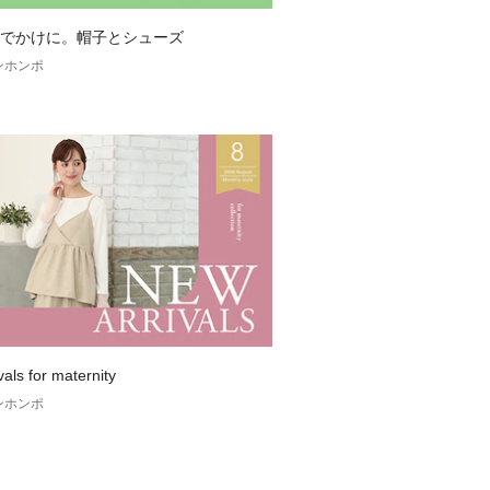
でかけに。帽子とシューズ
420×H670
ンホンポ
により若干サイズが変わります
ヵ月
als for maternity
ンホンポ