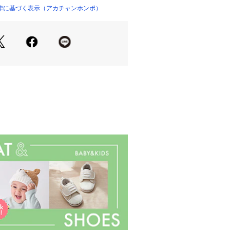
付き
律に基づく表示（アカチャンホンポ）
したり収納する時に便利です。
ト感を調整
ット感を調整することが出来ます。
なマット
るので外出や帰省時にも便利です。
ように水抜き穴付き
水が溜まらない、水抜き用の穴付き。
ル樹脂　※フタル酸エステル類は使用し