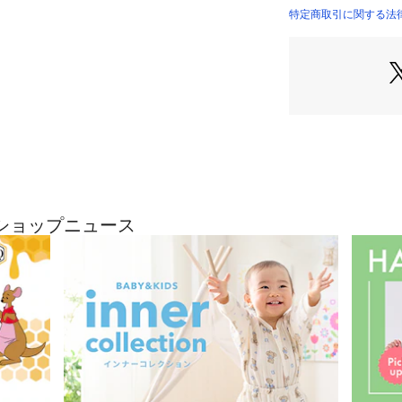
●吊り下げループ
特定商取引に関する法
　吊り下げて乾か
●空気圧でフィッ
　空気の量でフィ
●フカフカで軽量
　コンパクトにな
ショップニュース
●水がたまらない
　シャワーの際に
●材質：
　本体)塩化ビニ