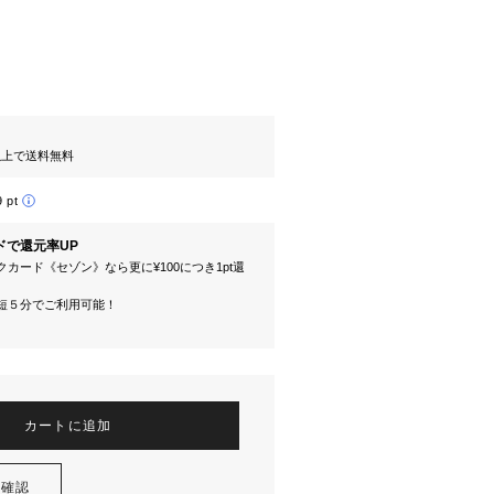
円以上で送料無料
9 pt
ドで還元率UP
カード《セゾン》なら更に¥100につき1pt還
短５分でご利用可能！
カートに追加
を確認