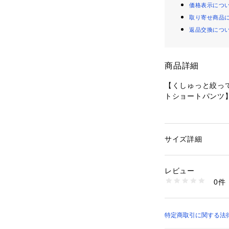
価格表示につ
取り寄せ商品
返品交換につ
商品詳細
【くしゅっと絞っ
トショートパンツ
■Detail
ラフに履けるスウ
デザインでシルエ
サイズ詳細
性別：
レディース
きゅっと絞ること
カテゴリー：
ファッ
素材：綿100%
をすっきり長く見
生産国：中国
レビュー
ウエストはゴム仕
洗濯：-
0件
げつつ、コンパク
※詳しい洗濯方法に
い
ランスに！
商品番号：
35900000
カジュアルすぎず
WE26SS04-L000
が今っぽい抜け感
特定商取引に関する法