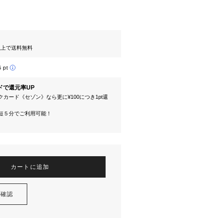
円以上で送料無料
6 pt
ドで還元率UP
カード《セゾン》なら更に¥100につき1pt還
短５分でご利用可能！
カートに追加
を確認