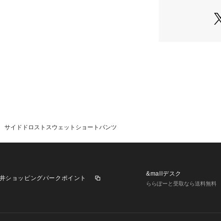
■Styling
コンパクトなちび
ーでY2K感のある
同シリーズの別売り
M04-L0011
ストリートスタイ
足元はスニーカー
ツや厚底サンダル
るのも◎
トップス次第でカ
リングまで幅広く
サイドドロストスウェットショートパンツ
■Point
・夏服
・秋服 
・春服
・シティー
&mallデスク
井ショッピングパークポイント
・大人カジュアル
ららぽーと受取なら送料無料
・デート
・カジュアル
・韓国