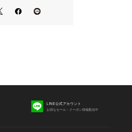
Tやタンクトップを合わせて、ヘルシ
着こなしがおすすめ！
半袖ショートZIPパーカー（WE26S
）と合わせてゆるっと着崩せば、韓国っぽい
ルに仕上がります♪
でラフにまとめるのはもちろん、ブー
を合わせてバランスにメリハリをつけ
ジュアルからトレンド感のあるスタイ
楽しめるアイテムです！
LINE公式アカウント
お得なセール・クーポン情報配信中