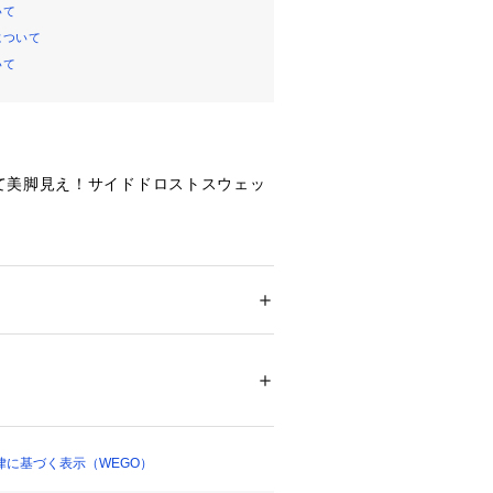
いて
について
いて
て美脚見え！サイドドロストスウェッ
】
ェット素材ながら、サイドのドロスト
ットに変化をつけられる1枚♪
で裾にニュアンスが生まれ、自然と脚
ション
 ＞ 
パンツ
 ＞ 
ショートパンツ
せてくれます◎
様でストレスフリーな履き心地に仕上
トな丈感でヘルシーな肌見せも叶うバ
ついては、商品の品質表示タグをご覧くださ
14555 
（モール）
、ほんのりエッジを効かせたデザイン
2 （ショップ）
を演出してくれます♪
律に基づく表示（WEGO）