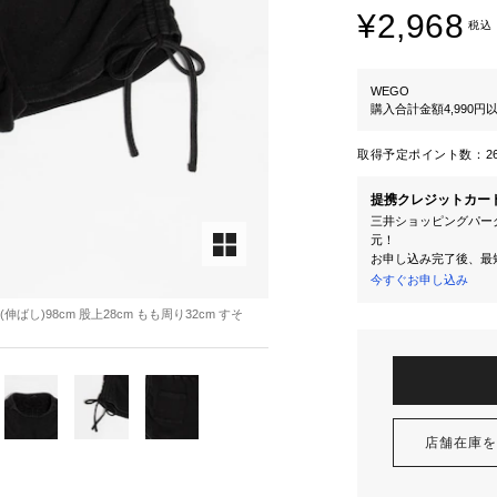
¥2,968
税込
WEGO
購入合計金額4,990
取得予定ポイント数：
2
提携クレジットカー
三井ショッピングパーク
元！
お申し込み完了後、最
今すぐお申し込み
ト(伸ばし)98cm 股上28cm もも周り32cm すそ
店舗在庫