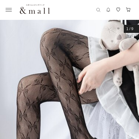
1
/
9