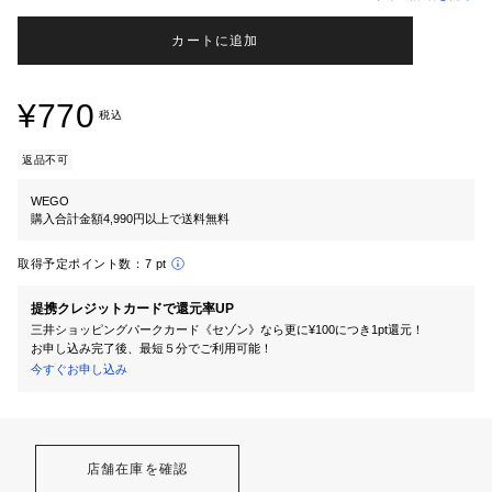
カートに追加
¥770
税込
返品不可
WEGO
購入合計金額4,990円以上で送料無料
取得予定ポイント数：
7 pt
提携クレジットカードで還元率UP
三井ショッピングパークカード《セゾン》なら更に¥100につき1pt還元！
お申し込み完了後、最短５分でご利用可能！
今すぐお申し込み
店舗在庫を確認