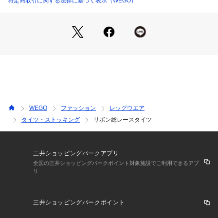
特定商取引に関する法律に基づく表示（WEGO）
　色合いが異なって見える場合があります。
※写真と実物では色や風合いが若干異なる場合がございますの
で
　ご了承ください。
WEGO
ファッション
レッグウエア
タイツ・ストッキング
リボン総レースタイツ
三井ショッピングパークアプリ
全国の三井ショッピングパークポイント対象施設でご利用できるアプ
リ
三井ショッピングパークポイント