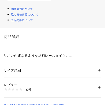
価格表示について
取り寄せ商品について
返品交換について
商品詳細
リボンが連なるような総柄レースタイツ。
やや透け感のあるタイツですが、編み柄が大きすぎないので
肌が見えすぎることもなく、フェミニンな印象に♪
ガーリーやカジュアルコーデとの相性抜群◎
サイズ詳細
性別：
レディース
単体ではもちろん、ルーズソックスとのレイヤードスタイルも
カテゴリー：
ファッション
 ＞ 
レッグウエア
 ＞ 
タイツ・ストッキング
素材：ナイロン95%　ポリウレタン5%
おすすめです！
生産国：中国
レビュー
商品番号：
3590000012749 
（モール）
0件
MO25AW11-SG0004 （ショップ）
※撮影状況や光の当たり具合、
　ご覧になる環境（ＰＣのモニタやスマホの画面）などによ
り、