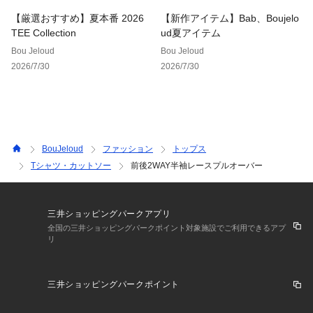
ち・色移りをする恐れがあります。
【厳選おすすめ】夏本番 2026
【新作アイテム】Bab、Boujelo
TEE Collection
ud夏アイテム
※この商品は、素材の特性上、洗濯の際に多少の伸びや縮みが
Bou Jeloud
Bou Jeloud
生じる恐れがあります。洗濯後は形を整えてから干してくださ
2026/7/30
2026/7/30
い。
※その他お取り扱いに関しましては、商品に付属のアテンショ
ンタグをご覧ください。
★商品のお気に入り登録
BouJeloud
ファッション
トップス
再入荷やラスト1点のお知らせ、セール情報などお知らせを受
Tシャツ・カットソー
前後2WAY半袖レースプルオーバー
け取ることができます!
★ブランドのお気に入り登録
三井ショッピングパークアプリ
新商品や再入荷などのお得な情報を受け取ることができますの
全国の三井ショッピングパークポイント対象施設でご利用できるアプ
で、是非ご登録ください。
リ
★Bab公式Instagramアカウント
【bab.showroom】
で最新情
報をチェック！
三井ショッピングパークポイント