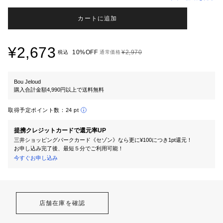
カートに追加
¥2,673
10%OFF
¥2,970
税込
通常価格
Bou Jeloud
購入合計金額4,990円以上で送料無料
取得予定ポイント数：
24 pt
提携クレジットカードで還元率UP
三井ショッピングパークカード《セゾン》なら更に¥100につき1pt還元！
お申し込み完了後、最短５分でご利用可能！
今すぐお申し込み
店舗在庫を確認