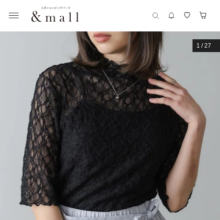
1
/
27