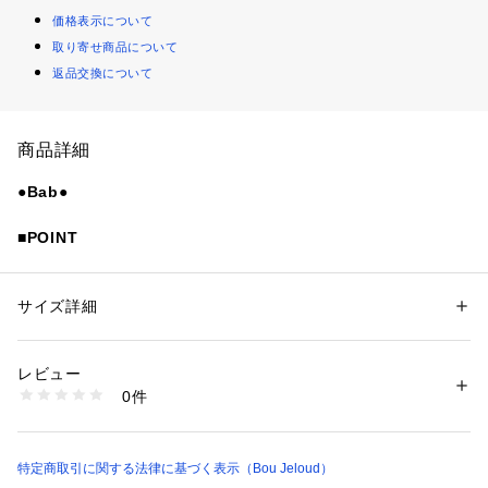
価格表示について
取り寄せ商品について
返品交換について
商品詳細
●Bab●
■POINT
繊細なレース素材がスタイリングを華やかに見せてくれる前後
2WAYプルオーバー。メロウデザインを前後どちらでも楽しめ
る仕様で、その日の気分やコーデに合わせて着こなしを変えら
サイズ詳細
性別：
レディース
れるのが魅力です。程よく身体にフィットするシルエットで、
カテゴリー：
ファッション
 ＞ 
トップス
 ＞ 
Tシャツ・カットソー
素材：ナイロン90%　ポリウレタン10%
トップスとしてはもちろんインナー使いにも活躍。五分袖デザ
生産国：中国
レビュー
インなので、気になる腕周りをさりげなくカバーしてくれるの
商品番号：
3570000006656 
（モール）
0件
も嬉しいポイントです。
1226209 （ショップ）
■FABRIC
ストレッチ性のあるレース素材を使用。柔らかく伸びの良い生
特定商取引に関する法律に基づく表示（Bou Jeloud）