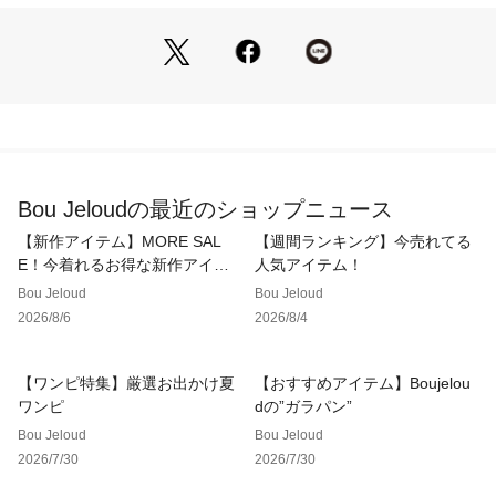
地感で、ストレスフリーな着心地に仕上げました。
■COORDINATE
キャミワンピースやサロペットのインナー使いがおすすめ。デ
ニム合わせでカジュアルダウンした着こなしも今年らしく決ま
ります。
…………………
透け感：あり
Bou Jeloudの最近のショップニュース
裏地：なし
洗濯方法：クリーニングネットをご使用ください
【新作アイテム】MORE SAL
【週間ランキング】今売れてる
…………………
E！今着れるお得な新作アイテ
人気アイテム！
ム
Bou Jeloud
Bou Jeloud
※撮影環境により、多少実際のカラーと異なる場合がございま
2026/8/6
2026/8/4
す。また、携帯やスマートフォン、パソコンなどの画面上と実
物では多少色が異なって見える場合がございます。ご了承下さ
いませ。
【ワンピ特集】厳選お出かけ夏
【おすすめアイテム】Boujelou
ワンピ
dの”ガラパン”
※画像の商品はサンプルのため、実際の商品と若干仕様が異な
Bou Jeloud
Bou Jeloud
る場合がございます。
2026/7/30
2026/7/30
※濃色品は、過度な摩擦や濡れた状態での摩擦により、色落