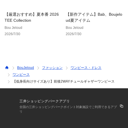
■FABRIC
【厳選おすすめ】夏本番 2026
【新作アイテム】Bab、Boujelo
さらっとした手触りで扱いがしやすいポリエステル100％で
TEE Collection
ud夏アイテム
す。チュール部分は繊細な生地の為、ひっかけには充分ご注意
Bou Jeloud
Bou Jeloud
ください。
2026/7/30
2026/7/30
■COORDINATE
小物でガラリと雰囲気を変えやすい一枚。オケージョンバッグ
やパール系アイテムでパーティーシーンやセミオケに活躍する
のはもちろん、デニムブルゾンでフェミニンなカジュアルスタ
イルも楽しめます。
BouJeloud
ファッション
ワンピース・ドレス
ワンピース
…………………
【低身長向けサイズあり】前後2WAYチュールギャザーワンピース
透け感：光の具合であり(ペチコートの着用をお勧めいたしま
す。)
裏地：あり
…………………
三井ショッピングパークアプリ
全国の三井ショッピングパークポイント対象施設でご利用できるアプ
リ
※撮影環境により、多少実際のカラーと異なる場合がございま
す。また、携帯やスマートフォン、パソコンなどの画面上と実
物では多少色が異なって見える場合がございます。ご了承下さ