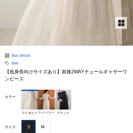
Bou Jeloud
Bab
【低身長向けサイズあり】前後2WAYチュールギャザーワ
ンピース
カラー
ライトグレー
アイボリー
ブラック
S
M
サイズ