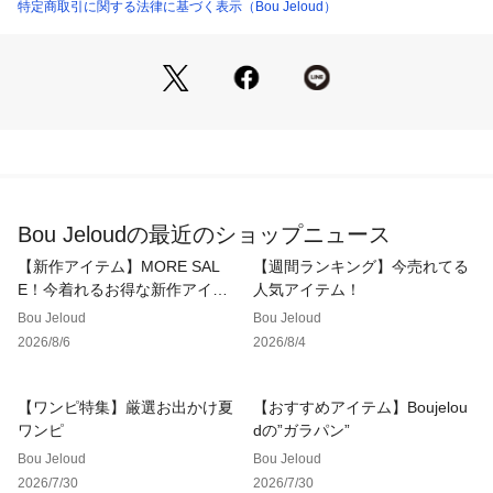
Sサイズを着用しました。チュールワンピースが若干長めの着
特定商取引に関する法律に基づく表示（Bou Jeloud）
丈に感じたので、３㎝以上のヒールがあるパンプスだと安心感
があると思います！袖口はシャーリングゴムのおかげで、もた
つかずにきちんと止まってくれました。
【Mサイズ スタッフ着用コメント】
・158cm　普通体型
Mサイズを着用しました。今回はヒールがあるパンプスで合わ
せましたが、チュール部分はくるぶしの下あたりで止まってく
れました。フレアシルエットなので、下半身を気にすることな
Bou Jeloudの最近のショップニュース
く綺麗にカバーしてくれました！
【新作アイテム】MORE SAL
【週間ランキング】今売れてる
E！今着れるお得な新作アイテ
人気アイテム！
■POINT
ム
Bou Jeloud
Bou Jeloud
繊細なチュールとワンピースのレイヤード風デザインがフェミ
2026/8/6
2026/8/4
ニンさを際立たせるワンピースです。前後２WAYでお召し頂
け、バックリボンでロマンティックな雰囲気でも、チュールの
ロングカーデを羽織ったようなデザインでも、その日の気分や
【ワンピ特集】厳選お出かけ夏
【おすすめアイテム】Boujelou
TPOによってイメージを変えてお召し頂けます。ウエストは上
ワンピ
dの”ガラパン”
のほうで切り替えているので、ふわっとした質感ながら脚長効
Bou Jeloud
Bou Jeloud
果も期待できるシルエットに。ゴムシャーリングで着心地も◎
2026/7/30
2026/7/30
です。