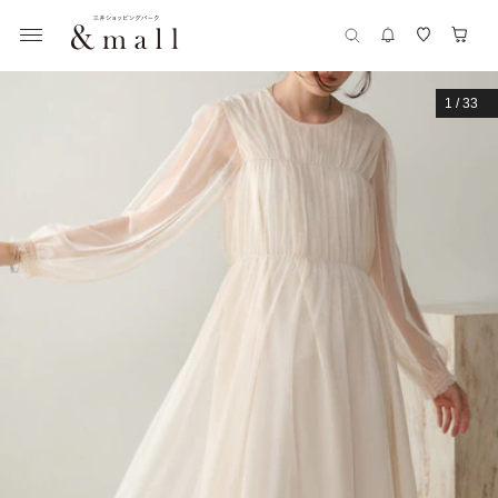
1
/
33