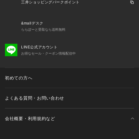
三井ショッピングパークポイント
いませ。
※画像の商品はサンプルのため、実際の商品と若干仕様が異な
る場合がございます。
&mallデスク
ららぽーと受取なら送料無料
※濃色品は、過度な摩擦や濡れた状態での摩擦により、色落
ち・色移りをする恐れがあります。
LINE公式アカウント
お得なセール・クーポン情報配信中
※この商品は、素材の特性上、洗濯の際に多少の縮みが生じる
恐れがあります。洗濯後は形を整えてから干してください。
※その他お取り扱いに関しましては、商品に付属のアテンショ
初めての方へ
ンタグをご覧ください。
★商品のお気に入り登録
よくある質問・お問い合わせ
再入荷やラスト1点のお知らせ、セール情報などお知らせを受
け取ることができます!
会社概要・利用規約など
★ブランドのお気に入り登録
新商品や再入荷などのお得な情報を受け取ることができますの
で、是非ご登録ください。