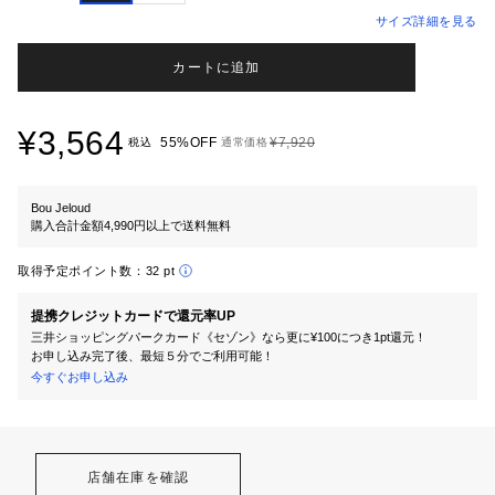
サイズ詳細を見る
カートに追加
¥3,564
55%OFF
¥7,920
税込
通常価格
Bou Jeloud
購入合計金額4,990円以上で送料無料
取得予定ポイント数：
32 pt
提携クレジットカードで還元率UP
三井ショッピングパークカード《セゾン》なら更に¥100につき1pt還元！
お申し込み完了後、最短５分でご利用可能！
今すぐお申し込み
店舗在庫を確認