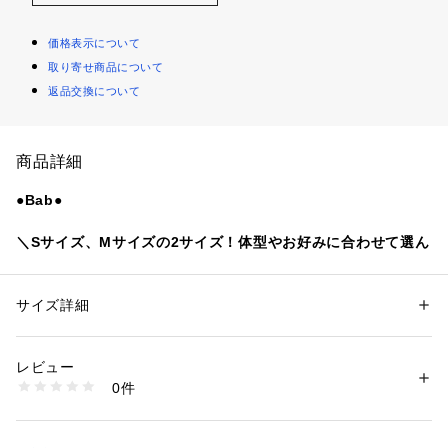
価格表示について
取り寄せ商品について
返品交換について
商品詳細
●Bab●
＼Sサイズ、Mサイズの2サイズ！体型やお好みに合わせて選ん
で頂けます！／
■SIZE
Sサイズ　着丈123cm
サイズ詳細
性別：
レディース
Mサイズ　着丈128m
カテゴリー：
ファッション
 ＞ 
ワンピース・ドレス
 ＞ 
ワンピース
素材：本体 ポリエステル100% 裏地 ポリエステル100%
着丈が5cmずつ違います。袖丈も身長に合わせて調整していま
生産国：中国
レビュー
す
商品番号：
3570000005004 
（モール）
0件
5410432 （ショップ）
【Sサイズ スタッフ着用コメント】
・152cm　普通体型