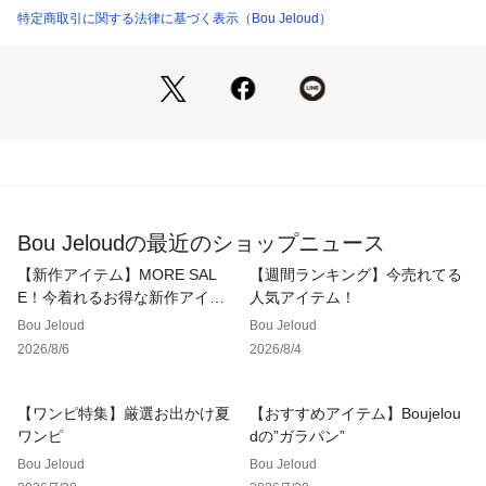
しています。
特定商取引に関する法律に基づく表示（Bou Jeloud）
※ニット製品の特性上、着用するうちに5～7㎝伸びる可能性がござ
います。
【XS,Sサイズ スタッフ着用コメント】
・152cm　普通体型
XSサイズとSサイズを着用しました。XSサイズは脛の真ん中あ
たりの着丈で、低身長の私でも下にパンツなどをレイヤードし
ても重くならないようなバランスでした！ローヒールでもちょ
うど良くきれいに着こなせました。Sサイズは、普段着慣れて
Bou Jeloudの最近のショップニュース
いるロングワンピースと同じくらいの長さで安心感がありまし
【新作アイテム】MORE SAL
【週間ランキング】今売れてる
た。
E！今着れるお得な新作アイテ
人気アイテム！
ム
Bou Jeloud
Bou Jeloud
【Mサイズ スタッフ着用コメント】
2026/8/6
2026/8/4
・158cm　普通体型
Mサイズを着用しました。くるぶし辺りの着丈で、スニーカー
を履いても足さばきが良い長さでした！シルエットもストンと
【ワンピ特集】厳選お出かけ夏
【おすすめアイテム】Boujelou
していて、すっきりスタイルアップして見えました。
ワンピ
dの”ガラパン”
Bou Jeloud
Bou Jeloud