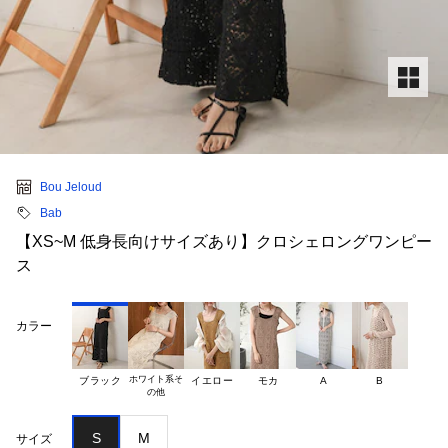
Bou Jeloud
Bab
【XS~M 低身長向けサイズあり】クロシェロングワンピー
ス
カラー
ホワイト系そ

ブラック
イエロー
モカ
A
B
S
M
サイズ