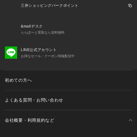
…………………
三井ショッピングパークポイント
※ニット製品の特性上、着用するうちに5~7㎝伸びる可能性が
ございます。
&mallデスク
ららぽーと受取なら送料無料
※撮影環境により、多少実際のカラーと異なる場合がございま
す。また、携帯やスマートフォン、パソコンなどの画面上と実
物では多少色が異なって見える場合がございます。ご了承下さ
LINE公式アカウント
いませ。
お得なセール・クーポン情報配信中
※画像の商品はサンプルのため、実際の商品と若干仕様が異な
る場合がございます。
初めての方へ
※濃色品は、過度な摩擦や濡れた状態での摩擦により、色落
ち・色移りをする恐れがあります。
よくある質問・お問い合わせ
※この商品は、素材の特性上、洗濯の際に多少の縮みが生じる
恐れがあります。洗濯後は形を整えてから干してください。
会社概要・利用規約など
※その他お取り扱いに関しましては、商品に付属のアテンショ
ンタグをご覧ください。