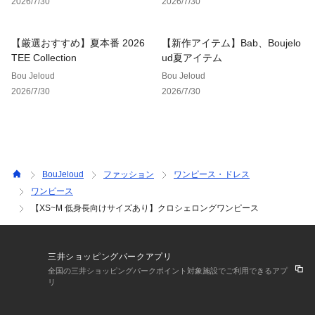
■POINT
2026/7/30
2026/7/30
ワンピースが、全体がクロシェ編みのフラワーモチーフになっ
ているのが魅力的なワンピース。スクエアネックでショルダー
【厳選おすすめ】夏本番 2026
【新作アイテム】Bab、Boujelo
の幅が太く作られているので、顔周りや腕をスッキリと見せて
TEE Collection
ud夏アイテム
くれます。両裾にスリットが入っているため、足首が見えたと
きに細く女性らしいシルエットを引き出してくれるワンピース
Bou Jeloud
Bou Jeloud
になっています。
2026/7/30
2026/7/30
■FABRIC
フラワーモチーフのクロシェ編みは、手触りが良く柔らかい素
材を使っています。胸から膝下まで、柔らかい裏地が中につい
ているため、敏感肌の方も一枚で着用していただけます。
BouJeloud
ファッション
ワンピース・ドレス
ワンピース
■COORDINATE
一枚でラフに着用しても、ワンピースの下にシアートップス、
【XS~M 低身長向けサイズあり】クロシェロングワンピース
上に薄めのシャツやカーディガンなどを合わせてカジュアルに
も着用できるワンピースです。気温に合わせてコーディネート
しやすいアイテムになっています。
三井ショッピングパークアプリ
全国の三井ショッピングパークポイント対象施設でご利用できるアプ
…………………
リ
透け感：肩部分あり 本体部分なし
裏地：本体部分あり