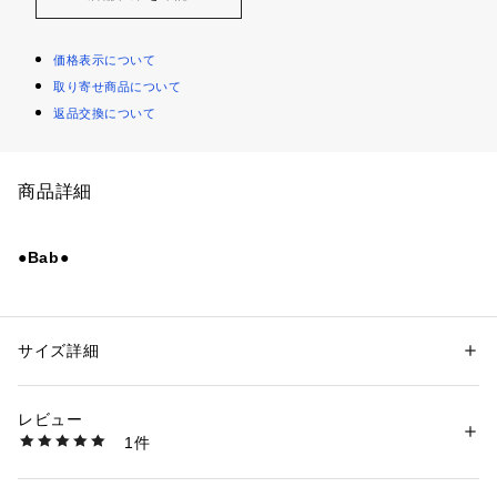
価格表示について
取り寄せ商品について
返品交換について
商品詳細
●Bab●
昨年も大人気だったクロシェワンピースが、今年は新色追加で
アップデート！　
小柄さんにもうれしいXSサイズも新登場しました★
サイズ詳細
性別：
レディース
カテゴリー：
ファッション
 ＞ 
ワンピース・ドレス
 ＞ 
ワンピース
素材：表地 ポリエステル50% 綿50% 裏地 ポリエステル100%
■SIZE
生産国：中国
レビュー
XSサイズ　着丈102cm
商品番号：
3570000004991 
（モール）
1件
Sサイズ　着丈112cm
5410282 （ショップ）
Mサイズ　着丈122cm
着丈が10cmずつ違います。柄の出かたも着丈に合わせて調整