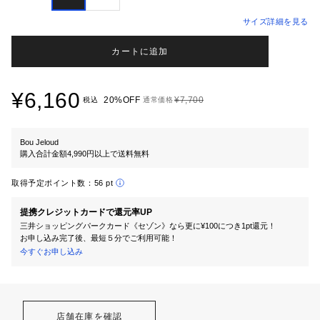
サイズ詳細を見る
カートに追加
¥6,160
20%OFF
¥7,700
税込
通常価格
Bou Jeloud
購入合計金額4,990円以上で送料無料
取得予定ポイント数：
56 pt
提携クレジットカードで還元率UP
三井ショッピングパークカード《セゾン》なら更に¥100につき1pt還元！
お申し込み完了後、最短５分でご利用可能！
今すぐお申し込み
店舗在庫を確認