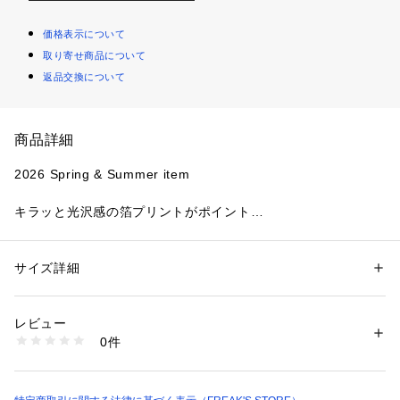
価格表示について
取り寄せ商品について
返品交換について
商品詳細
2026 Spring & Summer item
キラッと光沢感の箔プリントがポイント
ラクなのにきちんと見えを叶える大人Tシャツ
●主張しすぎないデザインで、カジュアルながら女性らしい雰
サイズ詳細
性別：
レディース
囲気に仕上げた一枚
カテゴリー：
ファッション
 ＞ 
トップス
 ＞ 
Tシャツ・カットソー
素材：綿74% ポリエステル26％
●さりげない存在感の、箔プリントのロゴデザインがコーディ
生産国：中国
レビュー
ネートのアクセントに
洗濯：洗濯機洗い可能、漂白不可、タンブル乾燥不可、自然乾燥、アイロ
0件
●程よくゆとりのあるボックスシルエットで、身体のラインを
ン仕上げ可能、ドライクリーニング不可、ウエットクリーニング可能
※詳しい洗濯方法については、商品の品質表示タグをご覧ください
拾いにくく、1枚で安心感のある着用感です
商品番号：
3560000050987 
（モール）
●デイリーはもちろん、お出かけや旅行にも活躍する夏に頼れ
1121248901647 （ショップ）
るＴシャツ