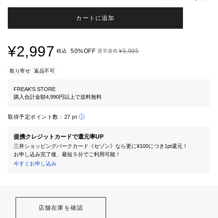
カートに追加
¥2,997
50%OFF
¥5,995
税込
通常価格
取り寄せ
返品不可
FREAK'S STORE
購入合計金額4,990円以上で送料無料
取得予定ポイント数：
27 pt
提携クレジットカードで還元率UP
三井ショッピングパークカード《セゾン》なら更に¥100につき1pt還元！
お申し込み完了後、最短５分でご利用可能！
今すぐお申し込み
店舗在庫を確認