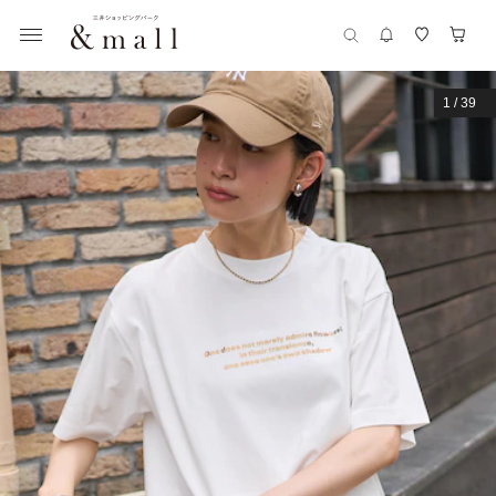
1
/
39