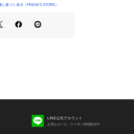
もベーシックなのがポイント
基づく表示（FREAK'S STORE）
49582 
（モール）
ん、単品使いでも使いやすいアイテム
 （ショップ）
なる雰囲気が楽しめるのも魅力のひと
4.6 身幅：39.0
ネート
とのレイヤードスタイルはもちろん、
ンクトップと合わせたカジュアルな着
。足元はスニーカーでラフにまとめた
け感をプラスするのも◎。
など小物をアクセントにすれば、こな
ルスタイルが完成します。
LINE公式アカウント
お得なセール・クーポン情報配信中
、弊社管理上のカラーを表記しており