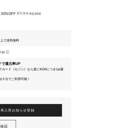
30%OFF
通常価格
¥9,548
円以上で送料無料
0 pt
ドで還元率UP
カード《セゾン》なら更に¥100につき1pt還
短５分でご利用可能！
再入荷お知らせ登録
を確認