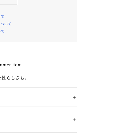
いて
について
いて
mmer item
女性らしさも。
涼やかな着心地が魅力のセットアイテ
涼感のあるリネンと、落ち感のあるレ
ション
 ＞ 
パンツ
 ＞ 
ロングパンツ
ヨン80％ 麻20％ カットソー：綿90％ ポ
せた素材で軽やかで快適な着心地に仕
Iラインシルエットながら体のラインは
不可、タンブル乾燥不可、自然乾燥、アイロ
イクリーニング可能、ウエットクリーニング
ックス感がちょどいいシルエット
トソーはコットンべースのやわらかな
ついては、商品の品質表示タグをご覧くださ