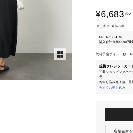
¥6,683
税込
取り寄せ
返品不可
FREAK'S STORE
購入合計金額4,990
取得予定ポイント数：
6
提携クレジットカー
三井ショッピングパーク
元！
お申し込み完了後、最
今すぐお申し込み
店舗在庫