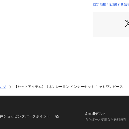
肌触りでデザイン
特定商取引に関する法律に
い
商品番号：
35600000
●一緒にはもちろ
1142248903862
です
●カラーごとに異
つ
カットソーサイズ
着丈：56.0 肩幅：4
=========
おすすめコーディ
セットのトップス
ロゴTシャツやタ
ンツ
【セットアイテム】リネンレーヨン インナーセット キャミワンピース
こなしもおすすめ
り、サンダルで抜
キャップやバッグ
れた夏のカジュア
&mallデスク
井ショッピングパークポイント
ららぽーと受取なら送料無料
※こちらの商品は