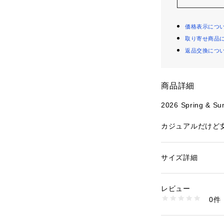
価格表示につ
取り寄せ商品
返品交換につ
商品詳細
2026 Spring & Su
カジュアルだけど
リネンレーヨンの
ム
サイズ詳細
性別：
レディース
●さらりとした清
カテゴリー：
ファッ
素材：ワンピース：レー
ーヨンを組み合わ
リウレタン10％
レビュー
上げたワンピース
生産国：中国
0件
●すとんと落ちる
洗濯：手洗い、漂白
ン仕上げ可能、ドラ
拾いすぎないリラ
可能
●インナーのカッ
※詳しい洗濯方法に