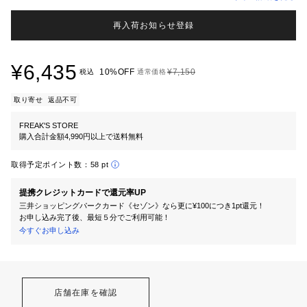
再入荷お知らせ登録
¥6,435
10%OFF
¥7,150
税込
通常価格
取り寄せ
返品不可
FREAK'S STORE
購入合計金額4,990円以上で送料無料
取得予定ポイント数：
58 pt
提携クレジットカードで還元率UP
三井ショッピングパークカード《セゾン》なら更に¥100につき1pt還元！
お申し込み完了後、最短５分でご利用可能！
今すぐお申し込み
店舗在庫を確認