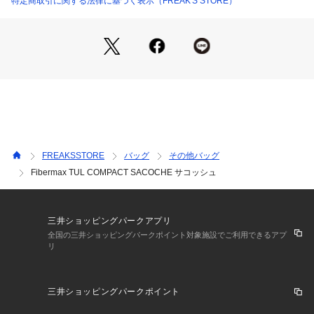
特定商取引に関する法律に基づく表示（FREAK'S STORE）
グとしても便利
●NANGA CANYON ROPE LONG STRAPと付け替え可能でカ
スタマイズも楽しめる仕様
●シンプルなデザインでユニセックスに使える実用性の高いア
イテム
※メーカー品番：N2610-3N014Z
※こちらの商品は、弊社管理上のカラーを表記しております
為、タグのカラー表記と異なる記載となっております。
FREAKSSTORE
バッグ
その他バッグ
Fibermax TUL COMPACT SACOCHE サコッシュ
【サイト表記：タグ表記】
・グレー：GRY
・ブラック：BLK
・イエロー：YEL
三井ショッピングパークアプリ
全国の三井ショッピングパークポイント対象施設でご利用できるアプ
リ
※掲載画像の商品のお色味につきましては、屋外や屋内の光の
照射や角度により実物と色味が異なる場合がございます。
三井ショッピングパークポイント
※着用、お取り扱いの際は、商品についている品質表示とアテ
ンションタグを必ずご確認下さい。