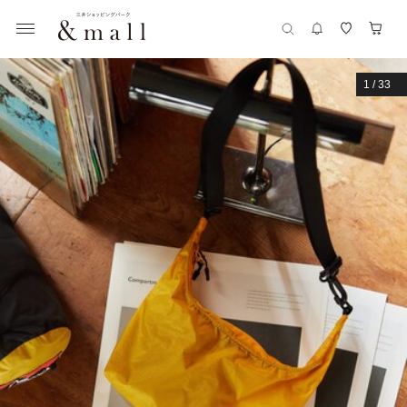
1
/
33