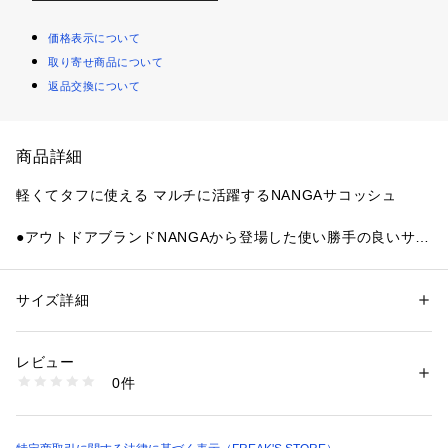
価格表示について
取り寄せ商品について
返品交換について
商品詳細
軽くてタフに使える マルチに活躍するNANGAサコッシュ
●アウトドアブランドNANGAから登場した使い勝手の良いサイ
ズ感のサコッシュ
●アメリカ製ヨットのセールに使用されるセールクロスを身生
地に採用
サイズ詳細
性別：
レディース
メンズ
●破断強度引き裂き強度耐摩耗性に優れたタフな素材使いが魅
カテゴリー：
バッグ
 ＞ 
その他バッグ
素材：ナイロン100%
力
生産国：中国
レビュー
●軽量で持ち運びやすくデイリーからアウトドアシーンまで幅
商品番号：
3560000049233 
（モール）
0件
広く活躍
1486328800010 （ショップ）
●ショルダーストラップは取り外し可能で用途に合わせた使い
分けが可能
●バッグインバッグとしても使用でき旅行や通勤時のサブバッ